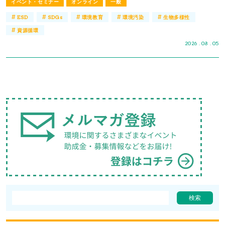
イベント・セミナー
オンライン
一般
#
#
#
#
#
ESD
SDGs
環境教育
環境汚染
生物多様性
#
資源循環
2026 . 08 . 05