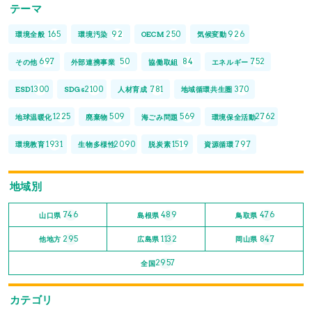
テーマ
165
92
250
926
環境全般
環境汚染
OECM
気候変動
697
50
84
752
その他
外部連携事業
協働取組
エネルギー
1300
2100
781
370
ESD
SDGs
人材育成
地域循環共生圏
1225
509
569
2762
地球温暖化
廃棄物
海ごみ問題
環境保全活動
1931
2090
1519
797
環境教育
生物多様性
脱炭素
資源循環
地域別
746
489
476
山口県
島根県
鳥取県
295
1132
847
他地方
広島県
岡山県
2957
全国
カテゴリ