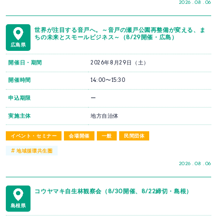
2026 . 08 . 06
世界が注目する音戸へ。～音戸の瀬戸公園再整備が変える、ま
ちの未来とスモールビジネス～（8/29開催・広島）
広島県
開催日・期間
2026年8月29日（土）
開催時間
14:00〜15:30
申込期限
ー
実施主体
地方自治体
イベント・セミナー
会場開催
一般
民間団体
#
地域循環共生圏
2026 . 08 . 06
コウヤマキ自生林観察会（8/30開催、8/22締切・島根）
島根県