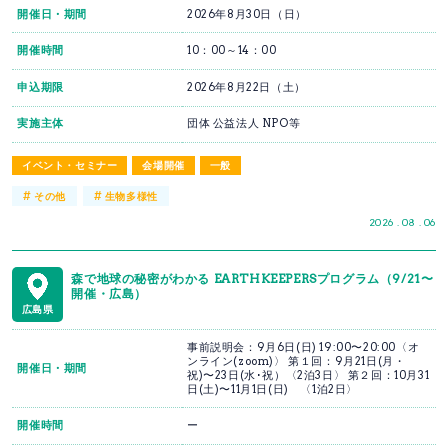
開催日・期間
2026年8月30日（日）
開催時間
10：00～14：00
申込期限
2026年8月22日（土）
実施主体
団体 公益法人 NPO等
イベント・セミナー
会場開催
一般
#
#
その他
生物多様性
2026 . 08 . 06
森で地球の秘密がわかる EARTHKEEPERSプログラム（9/21〜
開催・広島）
広島県
事前説明会：9月6日(日) 19:00〜20:00〈オ
ンライン(zoom)〉 第１回：9月21日(月・
開催日・期間
祝)〜23日(水･祝）〈2泊3日〉 第２回：10月31
日(土)〜11月1日(日) 〈1泊2日〉
開催時間
ー