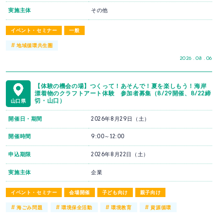
実施主体
その他
イベント・セミナー
一般
#
地域循環共生圏
2026 . 08 . 06
【体験の機会の場】つくって！あそんで！夏を楽しもう！海岸
漂着物のクラフトアート体験 参加者募集（8/29開催、8/22締
切・山口）
山口県
開催日・期間
2026年8月29日（土）
開催時間
9:00～12:00
申込期限
2026年8月22日（土）
実施主体
企業
イベント・セミナー
会場開催
子ども向け
親子向け
#
#
#
#
海ごみ問題
環境保全活動
環境教育
資源循環