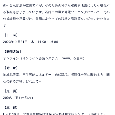
択や合意形成が重要ですが、そのための科学な根拠を地図により可視化す
る取組もはじまっています。石狩市の風力発電ゾーニングについて、その
作成経緯や意義づけ、運用にあたっての現状と課題等をご紹介いただきま
す
【日 時】
2023年９月21日（木）14:00～16:00
【開催方法】
オンライン（オンライン会議システム「Zoom」を使用）
【対 象】
地域脱炭素、再生可能エネルギー、自然環境、景観保全等に関わる方、関
心のある方等、どなたでも
【定 員】
200名（要お申込み）
【主 催】
EPO北海道、北海道生物多様性保全活動連携支援センター（HoBiCC）、