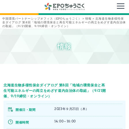
メニ
中国環境パートナーシップオフィス（EPOちゅうごく）
>
情報
>
北海道生物多様性保
全ダイアログ 第8回「地域の環境保全と再生可能エネルギーの両立をめざす道内自治体
の取組」（9/21開催、9/19締切・オンライン）
情報
北海道生物多様性保全ダイアログ 第8回「地域の環境保全と再
生可能エネルギーの両立をめざす道内自治体の取組」（9/21開
催、9/19締切・オンライン）
2023年９月21日（木）
開催日・期間
14:00～16:00
開催時間