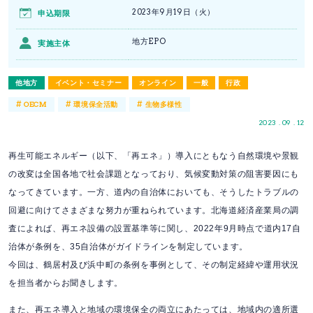
2023年9月19日（火）
申込期限
地方EPO
実施主体
他地方
イベント・セミナー
オンライン
一般
行政
#
#
#
OECM
環境保全活動
生物多様性
2023 . 09 . 12
再生可能エネルギー（以下、「再エネ」）導入にともなう自然環境や景観
の改変は全国各地で社会課題となっており、気候変動対策の阻害要因にも
なってきています。一方、道内の自治体においても、そうしたトラブルの
回避に向けてさまざまな努力が重ねられています。北海道経済産業局の調
査によれば、再エネ設備の設置基準等に関し、2022年9月時点で道内17自
治体が条例を、35自治体がガイドラインを制定しています。
今回は、鶴居村及び浜中町の条例を事例として、その制定経緯や運用状況
を担当者からお聞きします。
また、再エネ導入と地域の環境保全の両立にあたっては、地域内の適所選