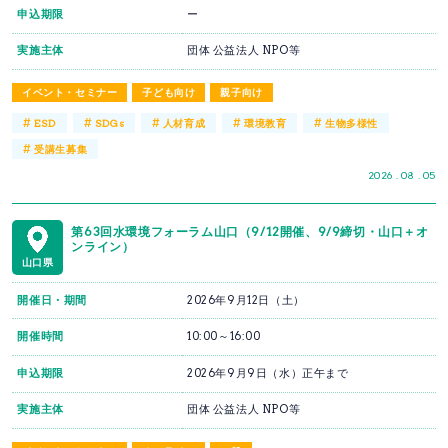
申込期限
ー
実施主体
団体 公益法人 NPO等
イベント・セミナー
子ども向け
親子向け
#
#
#
#
#
ESD
SDGs
人材育成
環境教育
生物多様性
#
受講生募集
2026 . 08 . 05
第63回水環境フォーラム山口（9/12開催、9/9締切・山口＋オ
ンライン）
山口県
開催日・期間
2026年9月12日（土）
開催時間
10:00～16:00
申込期限
2026年9月9日（水）正午まで
実施主体
団体 公益法人 NPO等