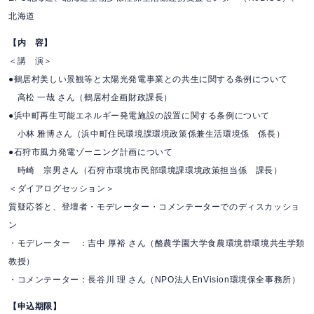
北海道
【内 容】
＜講 演＞
●鶴居村美しい景観等と太陽光発電事業との共生に関する条例について
高松 一哉 さん（鶴居村企画財政課長）
●浜中町再生可能エネルギー発電施設の設置に関する条例について
小林 雅博さん（浜中町住民環境課環境政策係兼生活環境係 係長）
●石狩市風力発電ゾーニング計画について
時崎 宗男さん（石狩市環境市民部環境課環境政策担当係 課長）
＜ダイアログセッション＞
質疑応答と、登壇者・モデレーター・コメンテーターでのディスカッショ
ン
・モデレーター ：吉中 厚裕 さん（酪農学園大学食農環境群環境共生学類
教授）
・コメンテーター：長谷川 理 さん（NPO法人EnVision環境保全事務所）
【申込期限】