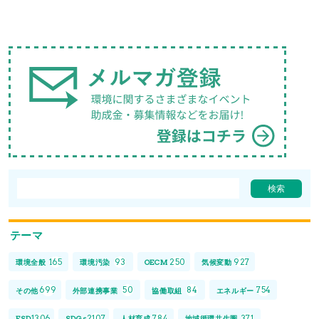
テーマ
165
93
250
927
環境全般
環境汚染
OECM
気候変動
699
50
84
754
その他
外部連携事業
協働取組
エネルギー
1306
2107
784
371
ESD
SDGs
人材育成
地域循環共生圏