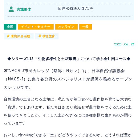
団体 公益法人 NPO等
実施主体
全国
イベント・セミナー
オンライン
一般
#
#
環境保全活動
環境教育
2023 . 06 . 27
◆シリーズ113「生物多様性と土壌環境」について学ぶ全1 回コース◆
※“NACS-J市民カレッジ（略称：Nカレ）”は、日本自然保護協会
（NACS-J）に集う各分野のスペシャリストが講師を務めるオープン
カレッジです。
自然環境の土台となる土壌は、私たちが毎日食べる農作物を育てる大切な
「資源」でもあります。私たちはあまり意識せず農作物をつくるために土
を使ってきましたが、そうした土ができるには多種多様な生きものが関わ
っています。
おいしい食べ物ができる「土」がどうやってできるのか、どうすれば豊か