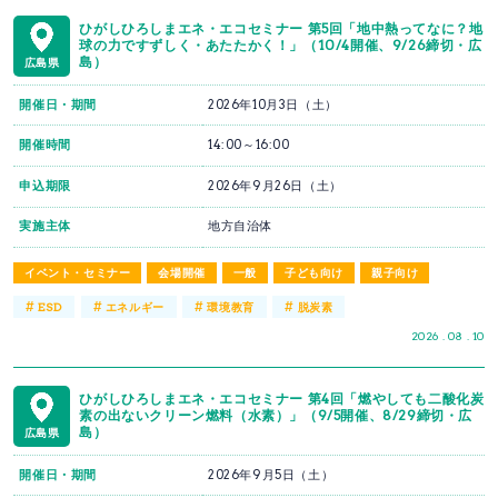
ひがしひろしまエネ・エコセミナー 第5回「地中熱ってなに？地
球の力ですずしく・あたたかく！」（10/4開催、9/26締切・広
島）
広島県
開催日・期間
2026年10月3日（土）
開催時間
14:00～16:00
申込期限
2026年9月26日（土）
実施主体
地方自治体
イベント・セミナー
会場開催
一般
子ども向け
親子向け
#
#
#
#
ESD
エネルギー
環境教育
脱炭素
2026 . 08 . 10
ひがしひろしまエネ・エコセミナー 第4回「燃やしても二酸化炭
素の出ないクリーン燃料（水素）」（9/5開催、8/29締切・広
島）
広島県
開催日・期間
2026年9月5日（土）