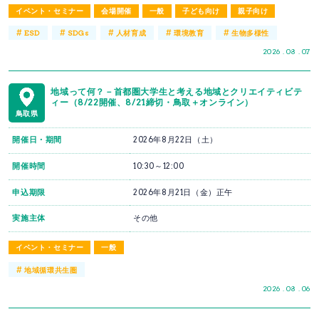
イベント・セミナー
会場開催
一般
子ども向け
親子向け
#
#
#
#
#
ESD
SDGs
人材育成
環境教育
生物多様性
2026 . 08 . 07
地域って何？－首都圏大学生と考える地域とクリエイティビテ
ィー（8/22開催、8/21締切・鳥取＋オンライン）
鳥取県
開催日・期間
2026年8月22日（土）
開催時間
10:30～12:00
申込期限
2026年8月21日（金）正午
実施主体
その他
イベント・セミナー
一般
#
地域循環共生圏
2026 . 08 . 06