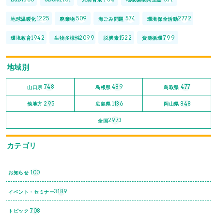
1225
509
574
2772
地球温暖化
廃棄物
海ごみ問題
環境保全活動
1942
2099
1522
799
環境教育
生物多様性
脱炭素
資源循環
地域別
748
489
477
山口県
島根県
鳥取県
295
1136
848
他地方
広島県
岡山県
2973
全国
カテゴリ
100
お知らせ
3189
イベント・セミナー
708
トピック