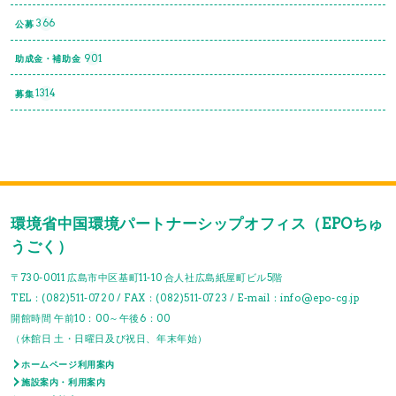
366
公募
901
助成金・補助金
1314
募集
環境省中国環境パートナーシップオフィス（EPOちゅ
うごく）
〒730-0011 広島市中区基町11-10 合人社広島紙屋町ビル5階
TEL：(082)511-0720 / FAX：(082)511-0723 / E-mail：info@epo-cg.jp
開館時間 午前10：00～午後6：00
（休館日 土・日曜日及び祝日、年末年始）
ホームページ利用案内
施設案内・利用案内