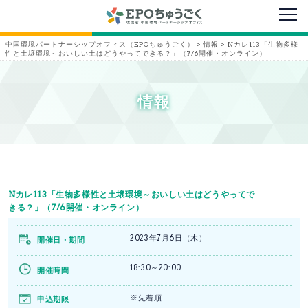
メニ
中国環境パートナーシップオフィス（EPOちゅうごく）
>
情報
>
Nカレ113「生物多様
性と土壌環境～おいしい土はどうやってできる？」（7/6開催・オンライン）
情報
Nカレ113「生物多様性と土壌環境～おいしい土はどうやってで
きる？」（7/6開催・オンライン）
2023年7月6日（木）
開催日・期間
18:30～20:00
開催時間
※先着順
申込期限