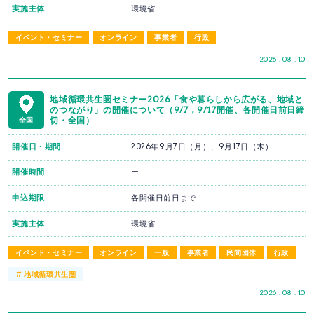
実施主体
環境省
イベント・セミナー
オンライン
事業者
行政
2026 . 08 . 10
地域循環共生圏セミナー2026「食や暮らしから広がる、地域と
のつながり」の開催について（9/7，9/17開催、各開催日前日締
切・全国）
全国
開催日・期間
2026年9月7日（月）、9月17日（木）
開催時間
ー
申込期限
各開催日前日まで
実施主体
環境省
イベント・セミナー
オンライン
一般
事業者
民間団体
行政
#
地域循環共生圏
2026 . 08 . 10