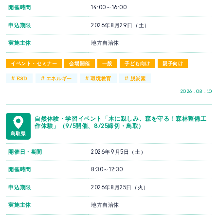
開催時間
14:00～16:00
申込期限
2026年8月29日（土）
実施主体
地方自治体
イベント・セミナー
会場開催
一般
子ども向け
親子向け
#
#
#
#
ESD
エネルギー
環境教育
脱炭素
2026 . 08 . 10
自然体験・学習イベント「木に親しみ、森を守る！森林整備工
作体験」（9/5開催、8/25締切・鳥取）
鳥取県
開催日・期間
2026年9月5日（土）
開催時間
8:30～12:30
申込期限
2026年8月25日（火）
実施主体
地方自治体