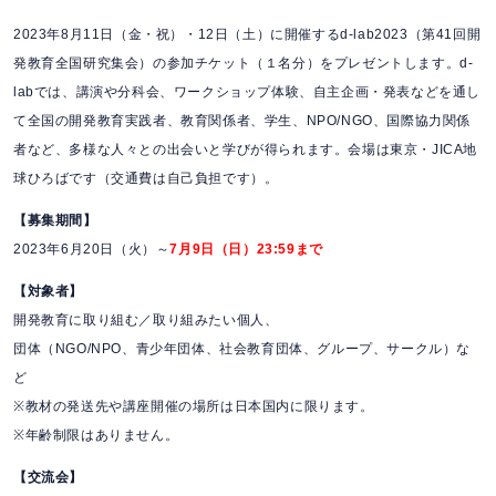
2023年8月11日（金・祝）・12日（土）に開催するd-lab2023（第41回開
発教育全国研究集会）の参加チケット（１名分）をプレゼントします。d-
labでは、講演や分科会、ワークショップ体験、自主企画・発表などを通し
て全国の開発教育実践者、教育関係者、学生、NPO/NGO、国際協力関係
者など、多様な人々との出会いと学びが得られます。会場は東京・JICA地
球ひろばです（交通費は自己負担です）。
【募集期間】
2023年6月20日（火）～
7月9日（日）23:59まで
【対象者】
開発教育に取り組む／取り組みたい個人、
団体（NGO/NPO、青少年団体、社会教育団体、グループ、サークル）な
ど
※教材の発送先や講座開催の場所は日本国内に限ります。
※年齢制限はありません。
【交流会】