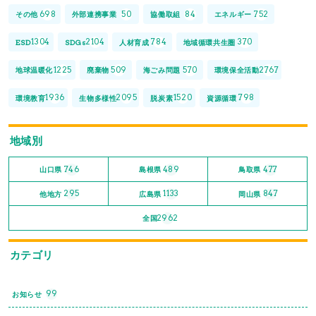
698
50
84
752
その他
外部連携事業
協働取組
エネルギー
1304
2104
784
370
ESD
SDGs
人材育成
地域循環共生圏
1225
509
570
2767
地球温暖化
廃棄物
海ごみ問題
環境保全活動
1936
2095
1520
798
環境教育
生物多様性
脱炭素
資源循環
地域別
746
489
477
山口県
島根県
鳥取県
295
1133
847
他地方
広島県
岡山県
2962
全国
カテゴリ
99
お知らせ