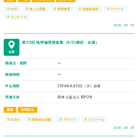
#
#
#
#
#
ESD
海ごみ問題
環境教育
生物多様性
アワード
#
コンクール
2026 . 08 . 07
第30回 地球倫理推進賞（8/31締切・全国）
全国
開催日・期間
ー
開催時間
ー
申込期限
2026年8月31日（月）必着
実施主体
団体 公益法人 NPO等
募集
民間団体
#
#
#
#
SDGs
環境保全活動
アワード
コンクール
2026 . 08 . 07