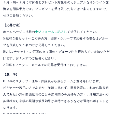
８月下旬～９月に寄付者とプレゼント対象者のカジュアルなオンライン交
流会を開催予定です。プレゼントを受け取った方にはご案内しますので、
ぜひご参加ください。
【応募方法】
ホームページに掲載の
申込フォームに記入し
て送信してください。
※教材２冊セットへご応募の方：団体・グループで応募する場合はグルー
プを代表して１名の方が応募してください。
※d-labチケットへご応募の方：団体・グループから複数人でご参加いただ
けます。お１人ずつご応募ください。
※郵送やファクス、メールでの応募は受付けておりません。
【選 考】
DEARのスタッフ・理事・評議員から成るチームが選考を行います。
ビギナーや若手の方であるか（年齢に拠らず、開発教育にこれから取り組
んでみたい方や開発教育のことを知り関心をお持ちの方）、活用方法や応
募動機から今後の展開や波及効果が期待できるかなどが選考のポイントと
なります。