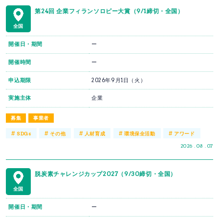
第24回 企業フィランソロピー大賞（9/1締切・全国）
全国
開催日・期間
ー
開催時間
ー
申込期限
2026年9月1日（火）
実施主体
企業
募集
事業者
#
#
#
#
#
SDGs
その他
人材育成
環境保全活動
アワード
2026 . 08 . 07
脱炭素チャレンジカップ2027（9/30締切・全国）
全国
開催日・期間
ー