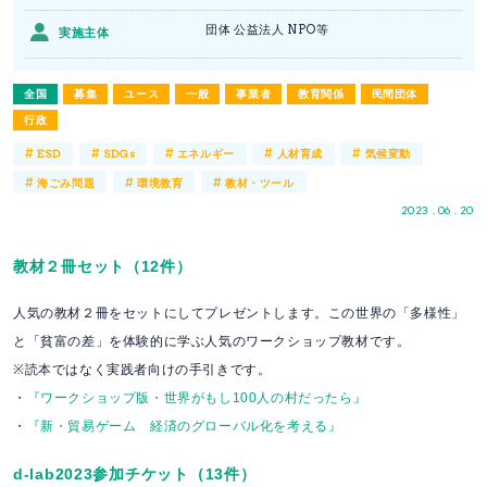
団体 公益法人 NPO等
実施主体
全国
募集
ユース
一般
事業者
教育関係
民間団体
行政
#
#
#
#
#
ESD
SDGs
エネルギー
人材育成
気候変動
#
#
#
海ごみ問題
環境教育
教材・ツール
2023 . 06 . 20
教材２冊セット（12件）
人気の教材２冊をセットにしてプレゼントします。この世界の「多様性」
と「貧富の差」を体験的に学ぶ人気のワークショップ教材です。
※読本ではなく実践者向けの手引きです。
・
『ワークショップ版・世界がもし100人の村だったら』
・
『新・貿易ゲーム 経済のグローバル化を考える』
d-lab2023参加チケット（13件）