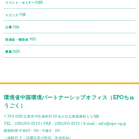
3185
イベント・セミナー
708
トピック
366
公募
901
助成金・補助金
1305
募集
環境省中国環境パートナーシップオフィス（EPOちゅ
うごく）
〒730-0011 広島市中区基町11-10 合人社広島紙屋町ビル5階
TEL：(082)511-0720 / FAX：(082)511-0723 / E-mail：info@epo-cg.jp
開館時間 午前10：00～午後6：00
（休館日 土・日曜日及び祝日、年末年始）