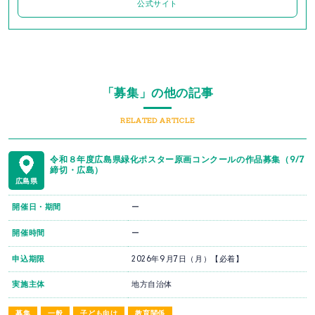
公式サイト
「募集」の他の記事
RELATED ARTICLE
令和８年度広島県緑化ポスター原画コンクールの作品募集（9/7
締切・広島）
広島県
開催日・期間
ー
開催時間
ー
申込期限
2026年9月7日（月）【必着】
実施主体
地方自治体
募集
一般
子ども向け
教育関係