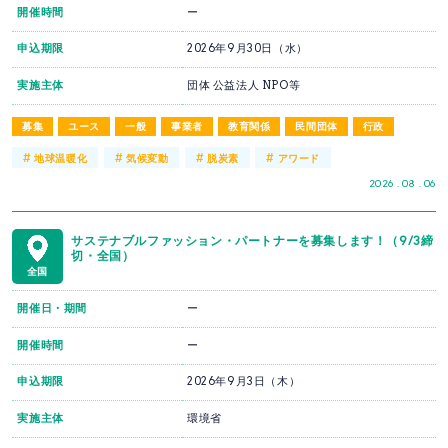
開催時間
ー
申込期限
2026年9月30日（水）
実施主体
団体 公益法人 NPO等
募集
ユース
一般
事業者
教育関係
民間団体
行政
#
#
#
#
地球温暖化
気候変動
脱炭素
アワード
2026 . 08 . 06
サステナブルファッション・パートナーを募集します！（9/3締
切・全国）
全国
開催日・期間
ー
開催時間
ー
申込期限
2026年9月3日（木）
実施主体
環境省