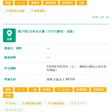
募集
ユース
事業者
教育関係
民間団体
行政
#
#
環境保全活動
資源循環
2026 . 08 . 06
第29回 日本水大賞（10/31締切・全国）
全国
開催日・期間
ー
開催時間
ー
2026年10月31日（土）（郵送の場合は当日消
申込期限
印有効）
実施主体
団体 公益法人 NPO等
募集
ユース
一般
事業者
子ども向け
教育関係
民間団体
行政
#
#
#
#
SDGs
環境保全活動
生物多様性
アワード
#
コンクール