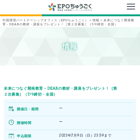
メニ
中国環境パートナーシップオフィス（EPOちゅうごく）
>
情報
>
未来につなぐ開発教
育－DEARの教材・講座をプレゼント！［第２次募集］（7/9締切・全国）
情報
未来につなぐ開発教育－DEARの教材・講座をプレゼント！［第
２次募集］（7/9締切・全国）
ー
開催日・期間
ー
開催時間
2023年7月9日（日）23:59まで
申込期限