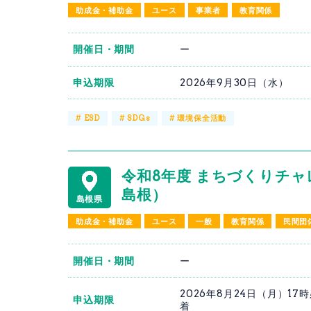
助成金・補助金
ユース
事業者
教育関係
開催日・期間
ー
申込期限
2026年9月30日（水）
#
ESD
#
SDGs
#
環境保全活動
令和8年度 まちづくりチャ
島根）
島根県
助成金・補助金
ユース
一般
教育関係
民間団
開催日・期間
ー
2026年8月24日（月）17
申込期限
着