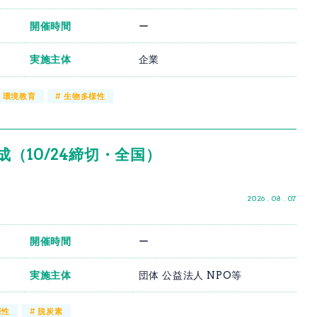
開催時間
ー
実施主体
企業
#
環境教育
#
生物多様性
（10/24締切・全国）
2026 . 08 . 07
開催時間
ー
実施主体
団体 公益法人 NPO等
様性
#
脱炭素