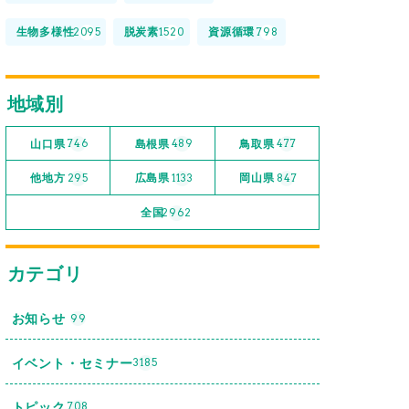
生物多様性
脱炭素
資源循環
2095
1520
798
地域別
山口県
島根県
鳥取県
746
489
477
他地方
広島県
岡山県
295
1133
847
全国
2962
カテゴリ
お知らせ
99
イベント・セミナー
3185
トピック
708