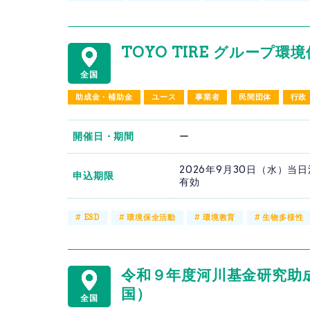
TOYO TIRE グループ環
全国
助成金・補助金
ユース
事業者
民間団体
行政
開催日・期間
ー
2026年9月30日（水）当
申込期限
有効
#
ESD
#
環境保全活動
#
環境教育
#
生物多様性
令和９年度河川基金研究助成
国）
全国