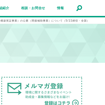
組紹介
相談・お問合せ
情報
トナーシップ紹介
事業報告
事例
ルマガジン
マガ登録
アクセスマップ
Q&A
お問合せ
情報検索
お知らせ
イベント・セミナー
トピック
公募
助成金・補助金
募集
構築実証事業）の公募（間接補助事業）について（5/22締切・全国）