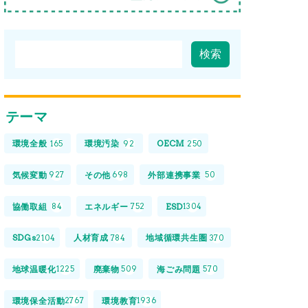
テーマ
環境全般
環境汚染
OECM
165
92
250
気候変動
その他
外部連携事業
927
698
50
協働取組
エネルギー
ESD
84
752
1304
SDGs
人材育成
地域循環共生圏
2104
784
370
地球温暖化
廃棄物
海ごみ問題
1225
509
570
環境保全活動
環境教育
2767
1936