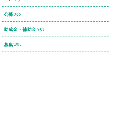
公募
366
助成金・補助金
901
募集
1305