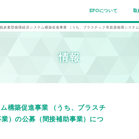
EPOについて
取
EPOちゅうごくについて
事業内容
スタッフ紹介
施設案内/利用案内
パー
主催
各種
メー
メル
脱炭素型循環経済システム構築促進事業 （うち、プラスチック等資源循環システム
情報
ム構築促進事業 （うち、プラスチ
事業）の公募（間接補助事業）につ