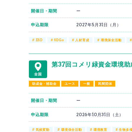
開催日・期間
ー
申込期限
2027年5月31日（月）
#
ESD
#
SDGs
#
人材育成
#
環境保全活動
第37回コメリ緑資金環境助成
全国
助成金・補助金
ユース
一般
民間団体
開催日・期間
ー
申込期限
2026年10月31日（土）
#
気候変動
#
環境保全活動
#
環境教育
#
生物多