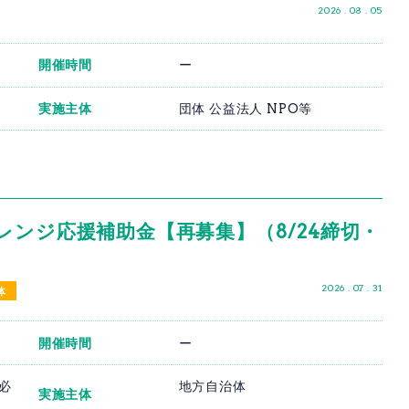
2026 . 08 . 05
開催時間
ー
実施主体
団体 公益法人 NPO等
レンジ応援補助金【再募集】（8/24締切・
2026 . 07 . 31
体
開催時間
ー
時必
地方自治体
実施主体