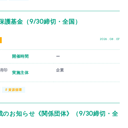
境保護基金（9/30締切・全国）
2026 . 08 . 07
開催時間
ー
日消印
企業
実施主体
#
資源循環
のお知らせ《関係団体》（9/30締切・全