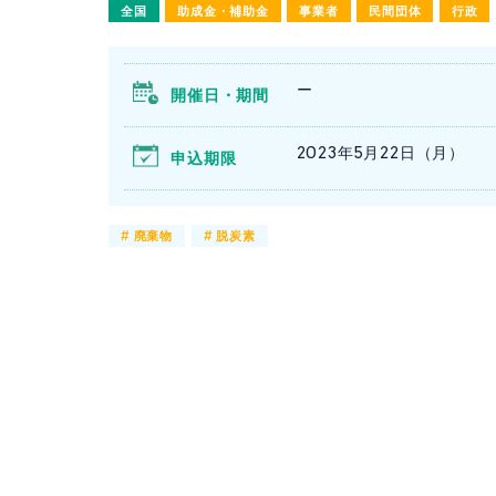
全国
助成金・補助金
事業者
民間団体
行政
ー
開催日・期間
2023年5月22日（月）
申込期限
#
廃棄物
#
脱炭素