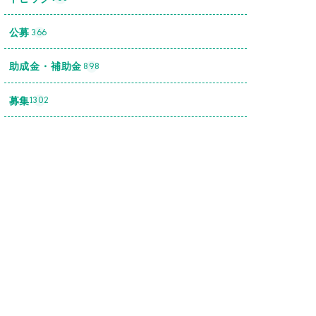
公募
366
助成金・補助金
898
募集
1302