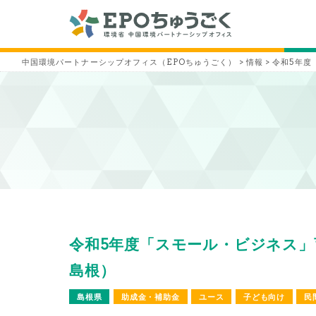
中国環境パートナーシップオフィス（EPOちゅうごく）
>
情報
>
令和5年度
令和5年度「スモール・ビジネス」育
島根）
島根県
助成金・補助金
ユース
子ども向け
民