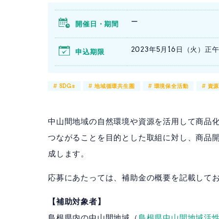
ー
開催日・期間
2023年5月16日（火）正
申込期限
#
SDGs
#
地域循環共生圏
#
環境保全活動
#
資
中山間地域の自然環境や資源を活用して商品
つながることを目的とした取組に対し、商品
成します。
応募にあたっては、補助金の概要を記載して
【補助対象者】
島根県内の中山間地域（
島根県中山間地域活