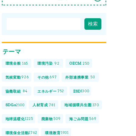
テーマ
環境全般
環境汚染
OECM
165
92
250
気候変動
その他
外部連携事業
926
697
50
協働取組
エネルギー
ESD
84
752
1300
SDGs
人材育成
地域循環共生圏
2100
781
370
地球温暖化
廃棄物
海ごみ問題
1225
509
569
環境保全活動
環境教育
2762
1931