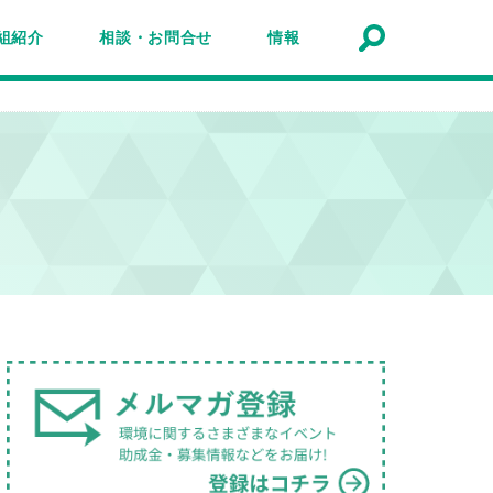
組紹介
相談・お問合せ
情報
トナーシップ紹介
事業報告
事例
ルマガジン
マガ登録
アクセスマップ
Q&A
お問合せ
情報検索
お知らせ
イベント・セミナー
トピック
公募
助成金・補助金
募集