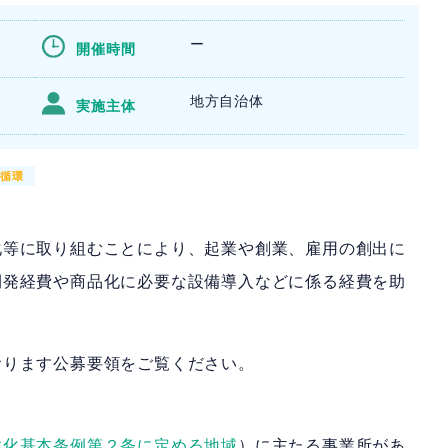
ー
開催時間
午
地方自治体
実施主体
源循環
化等に取り組むことにより、起業や創業、雇用の創出に
開発経費や商品化に必要な設備導入などに係る経費を助
おります公募要領をご覧ください。
性化基本条例第２条に定める地域
）に主たる事業所があ