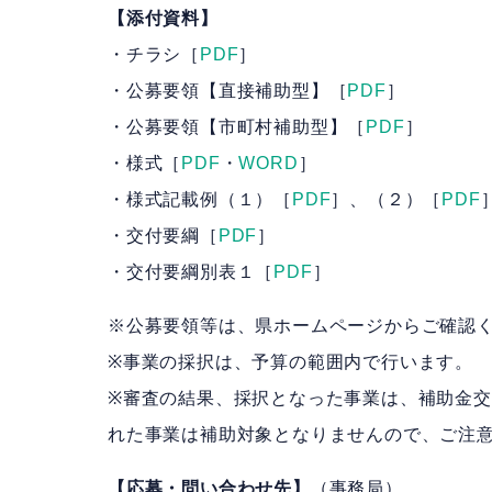
【添付資料】
・チラシ［
PDF
］
・公募要領【直接補助型】［
PDF
］
・公募要領【市町村補助型】［
PDF
］
・様式［
PDF
・
WORD
］
・様式記載例（１）［
PDF
］、（２）［
PDF
・交付要綱［
PDF
］
・交付要綱別表１［
PDF
］
※公募要領等は、県ホームページからご確認
※事業の採択は、予算の範囲内で行います。
※審査の結果、採択となった事業は、補助金
れた事業は補助対象となりませんので、ご注
【応募・問い合わせ先】
（事務局）