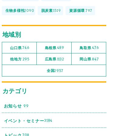
生物多様性
脱炭素
資源循環
2090
1519
797
地域別
山口県
島根県
鳥取県
746
489
476
他地方
広島県
岡山県
295
1132
847
全国
2957
カテゴリ
お知らせ
99
イベント・セミナー
3184
トピック
708