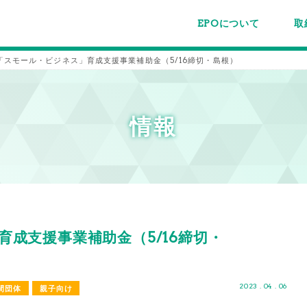
EPOについて
取
EPOちゅうごくについて
事業内容
スタッフ紹介
施設案内/利用案内
パー
主催
各種
メー
メル
「スモール・ビジネス」育成支援事業補助金（5/16締切・島根）
情報
成支援事業補助金（5/16締切・
2023 . 04 . 06
間団体
親子向け