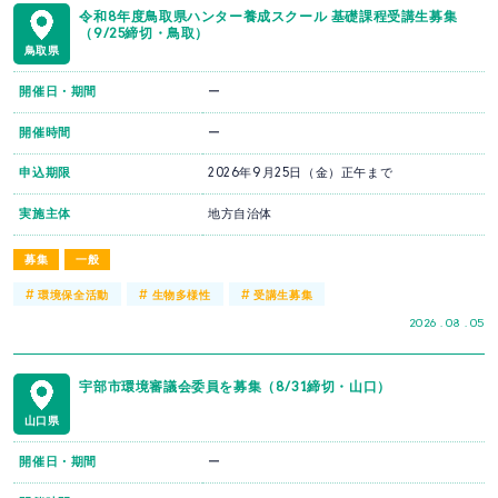
令和8年度鳥取県ハンター養成スクール 基礎課程受講生募集
（9/25締切・鳥取）
鳥取県
開催日・期間
ー
開催時間
ー
申込期限
2026年9月25日（金）正午まで
実施主体
地方自治体
募集
一般
#
#
#
環境保全活動
生物多様性
受講生募集
2026 . 08 . 05
宇部市環境審議会委員を募集（8/31締切・山口）
山口県
開催日・期間
ー