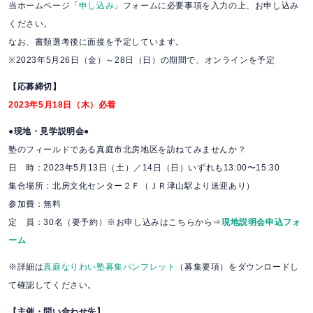
当ホームページ「
申し込み
」フォームに必要事項を入力の上、お申し込み
ください。
なお、書類選考後に面接を予定しています。
※2023年5月26日（金）～28日（日）の期間で、オンラインを予定
【応募締切】
2023年5月18日（木）必着
●現地・見学説明会●
塾のフィールドである真庭市北房地区を訪ねてみませんか？
日 時：2023年5月13日（土）／14日（日）いずれも13:00〜15:30
集合場所：北房文化センター２Ｆ（ＪＲ津山駅より送迎あり）
参加費：無料
定 員：30名（要予約）※お申し込みはこちらから⇒
現地説明会申込フォ
ーム
※詳細は
真庭なりわい塾募集パンフレット
（募集要項）をダウンロードし
て確認してください。
【主催・問い合わせ先】