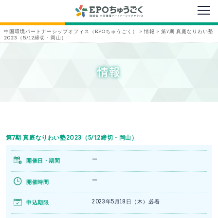
メニ
中国環境パートナーシップオフィス（EPOちゅうごく）
>
情報
>
第7期 真庭なりわい塾
2023（5/12締切・岡山）
情報
第7期 真庭なりわい塾2023（5/12締切・岡山）
ー
開催日・期間
ー
開催時間
2023年5月18日（木）必着
申込期限