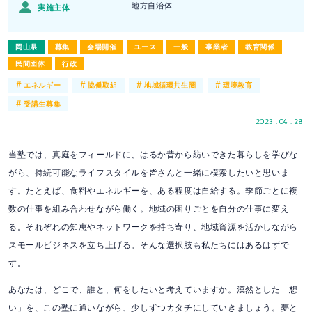
地方自治体
実施主体
岡山県
募集
会場開催
ユース
一般
事業者
教育関係
民間団体
行政
#
#
#
#
エネルギー
協働取組
地域循環共生圏
環境教育
#
受講生募集
2023 . 04 . 28
当塾では、真庭をフィールドに、はるか昔から紡いできた暮らしを学びな
がら、持続可能なライフスタイルを皆さんと一緒に模索したいと思いま
す。たとえば、食料やエネルギーを、ある程度は自給する。季節ごとに複
数の仕事を組み合わせながら働く。地域の困りごとを自分の仕事に変え
る。それぞれの知恵やネットワークを持ち寄り、地域資源を活かしながら
スモールビジネスを立ち上げる。そんな選択肢も私たちにはあるはずで
す。
あなたは、どこで、誰と、何をしたいと考えていますか。漠然とした「想
い」を、この塾に通いながら、少しずつカタチにしていきましょう。夢と