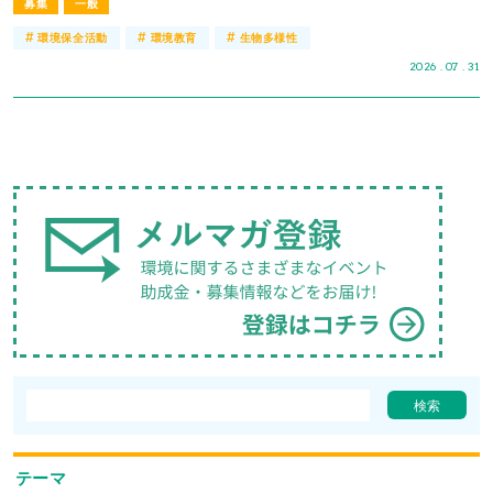
募集
一般
#
#
#
環境保全活動
環境教育
生物多様性
2026 . 07 . 31
テーマ