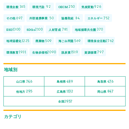
165
92
250
926
環境全般
環境汚染
OECM
気候変動
697
50
84
752
その他
外部連携事業
協働取組
エネルギー
1300
2100
781
370
ESD
SDGs
人材育成
地域循環共生圏
1225
509
569
2762
地球温暖化
廃棄物
海ごみ問題
環境保全活動
1931
2090
1519
797
環境教育
生物多様性
脱炭素
資源循環
地域別
746
489
476
山口県
島根県
鳥取県
295
1132
847
他地方
広島県
岡山県
2957
全国
カテゴリ