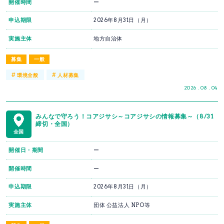
開催時間
ー
申込期限
2026年8月31日（月）
実施主体
地方自治体
募集
一般
#
#
環境全般
人材募集
2026 . 08 . 04
みんなで守ろう！コアジサシ～コアジサシの情報募集～（8/31
締切・全国）
全国
開催日・期間
ー
開催時間
ー
申込期限
2026年8月31日（月）
実施主体
団体 公益法人 NPO等