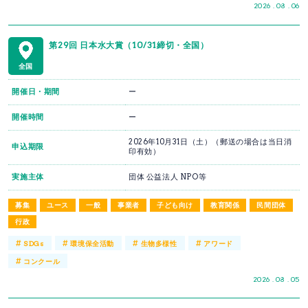
2026 . 08 . 06
第29回 日本水大賞（10/31締切・全国）
全国
開催日・期間
ー
開催時間
ー
2026年10月31日（土）（郵送の場合は当日消
申込期限
印有効）
実施主体
団体 公益法人 NPO等
募集
ユース
一般
事業者
子ども向け
教育関係
民間団体
行政
#
#
#
#
SDGs
環境保全活動
生物多様性
アワード
#
コンクール
2026 . 08 . 05