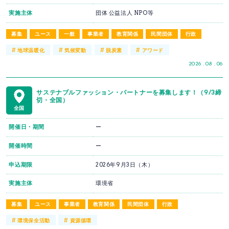
実施主体
団体 公益法人 NPO等
募集
ユース
一般
事業者
教育関係
民間団体
行政
#
#
#
#
地球温暖化
気候変動
脱炭素
アワード
2026 . 08 . 06
サステナブルファッション・パートナーを募集します！（9/3締
切・全国）
全国
開催日・期間
ー
開催時間
ー
申込期限
2026年9月3日（木）
実施主体
環境省
募集
ユース
事業者
教育関係
民間団体
行政
#
#
環境保全活動
資源循環