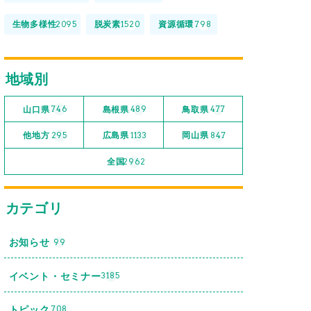
生物多様性
脱炭素
資源循環
2095
1520
798
地域別
山口県
島根県
鳥取県
746
489
477
他地方
広島県
岡山県
295
1133
847
全国
2962
カテゴリ
お知らせ
99
イベント・セミナー
3185
トピック
708