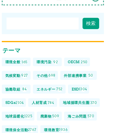
テーマ
環境全般
環境汚染
OECM
165
92
250
気候変動
その他
外部連携事業
927
698
50
協働取組
エネルギー
ESD
84
752
1304
SDGs
人材育成
地域循環共生圏
2104
784
370
地球温暖化
廃棄物
海ごみ問題
1225
509
570
環境保全活動
環境教育
2767
1936