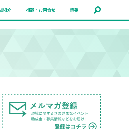
組紹介
相談・お問合せ
情報
トナーシップ紹介
事業報告
事例
ルマガジン
マガ登録
アクセスマップ
Q&A
お問合せ
情報検索
お知らせ
イベント・セミナー
トピック
公募
助成金・補助金
募集