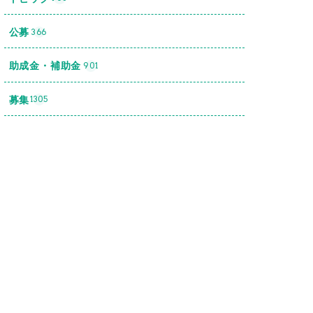
公募
366
助成金・補助金
901
募集
1305