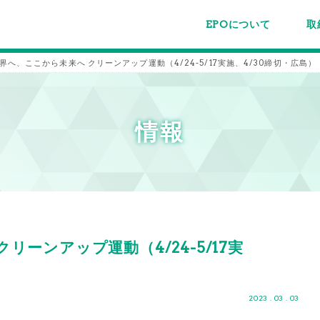
EPOについて
取
EPOちゅうごくについて
事業内容
スタッフ紹介
施設案内/利用案内
パー
主催
各種
メー
メル
界へ、ここから未来へ クリーンアップ運動（4/24-5/17実施、4/30締切・広島）
情報
ーンアップ運動（4/24-5/17実
2023 . 03 . 03