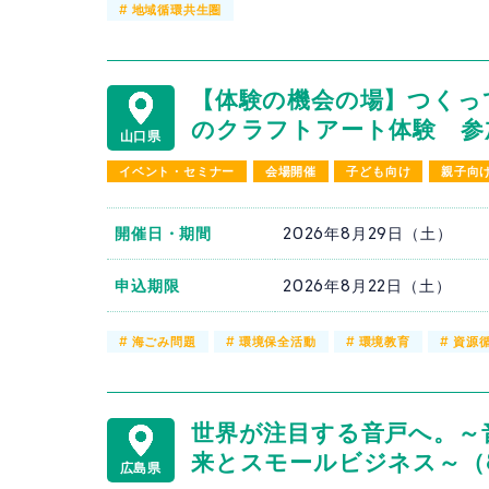
#
地域循環共生圏
【体験の機会の場】つくっ
のクラフトアート体験 参加
山口県
イベント・セミナー
会場開催
子ども向け
親子向
開催日・期間
2026年8月29日（土）
申込期限
2026年8月22日（土）
#
海ごみ問題
#
環境保全活動
#
環境教育
#
資源
世界が注目する音戸へ。～
来とスモールビジネス～（8
広島県