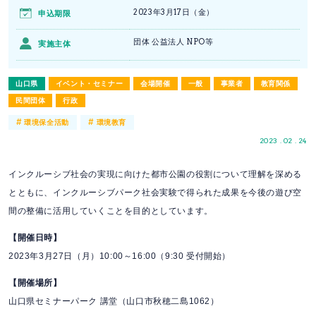
2023年3月17日（金）
申込期限
団体 公益法人 NPO等
実施主体
山口県
イベント・セミナー
会場開催
一般
事業者
教育関係
民間団体
行政
#
#
環境保全活動
環境教育
2023 . 02 . 24
インクルーシブ社会の実現に向けた都市公園の役割について理解を深める
とともに、インクルーシブパーク社会実験で得られた成果を今後の遊び空
間の整備に活用していくことを目的としています。
【開催日時】
2023年3月27日（月）10:00～16:00（9:30 受付開始）
【開催場所】
山口県セミナーパーク 講堂（山口市秋穂二島1062）