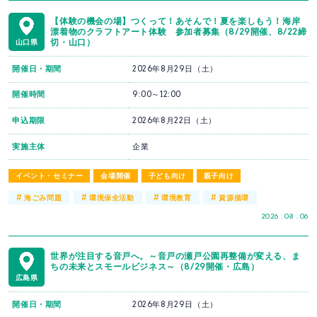
【体験の機会の場】つくって！あそんで！夏を楽しもう！海岸
漂着物のクラフトアート体験 参加者募集（8/29開催、8/22締
切・山口）
山口県
開催日・期間
2026年8月29日（土）
開催時間
9:00～12:00
申込期限
2026年8月22日（土）
実施主体
企業
イベント・セミナー
会場開催
子ども向け
親子向け
#
#
#
#
海ごみ問題
環境保全活動
環境教育
資源循環
2026 . 08 . 06
世界が注目する音戸へ。～音戸の瀬戸公園再整備が変える、ま
ちの未来とスモールビジネス～（8/29開催・広島）
広島県
開催日・期間
2026年8月29日（土）