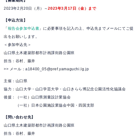
【募集期間】
2023年2月20日（月）～
2023年3月17日（金）まで
【申込方法】
「
報告会参加申込書
」に必要事項を記入の上、申込先までメールにてご提
出をお願いします。
＜参加申込先＞
山口県土木建築部都市計画課街路公園班
担当：谷村、藤井
>> メール：a18400_05@pref.yamaguchi.lg.jp
主催：山口県
協力：山口大学・山口学芸大学・山口きらら博記念公園活性化協議会
後援：（一社）山口県測量設計業協会
・
（一社）日本公園施設業協会中国・四国支部
【問い合わせ先】
山口県土木建築部都市計画課街路公園班
担当：谷村、藤井