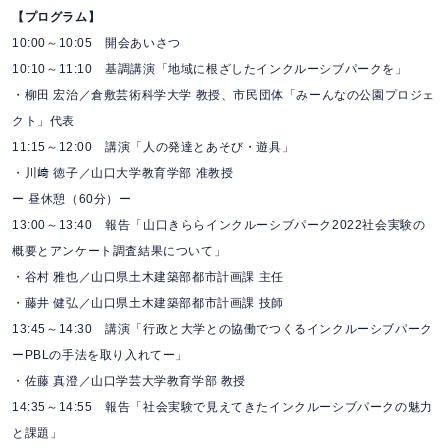
【プログラム】
10:00～10:05 開会あいさつ
10:10～11:10 基調講演「地域に根ざしたインクルーシブパークを」
・柳田 宏治／倉敷芸術科学大学 教授、市民団体「みーんなの公園プロジェ
クト」代表
11:15～12:00 講演「人の発達とあそび・遊具」
・川﨑 徳子／山口大学教育学部 准教授
ー 昼休憩（60分）ー
13:00～13:40 報告「山口きららインクルーシブパーク2022社会実験の
概要とアンケート調査結果について」
・谷村 雅也／山口県土木建築部都市計画課 主任
・藤井 健弘／山口県土木建築部都市計画課 技師
13:45～14:30 講演「行政と大学との協働でつくるインクルーシブパーク
ーPBLの手法を取り入れてー」
・佐藤 真澄／山口学芸大学教育学部 教授
14:35～14:55 報告「社会実験で見えてきたインクルーシブパークの魅力
と課題」