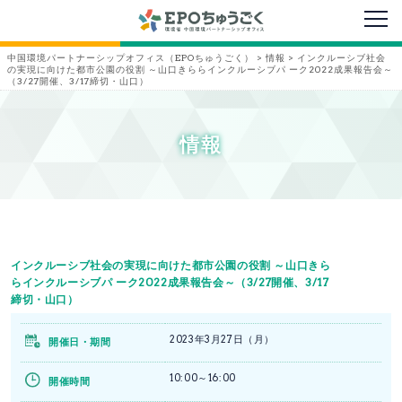
メニ
中国環境パートナーシップオフィス（EPOちゅうごく）
>
情報
>
インクルーシブ社会
の実現に向けた都市公園の役割 ～山口きららインクルーシブパ ーク2022成果報告会～
（3/27開催、3/17締切・山口）
情報
インクルーシブ社会の実現に向けた都市公園の役割 ～山口きら
らインクルーシブパ ーク2022成果報告会～（3/27開催、3/17
締切・山口）
2023年3月27日（月）
開催日・期間
10:00～16:00
開催時間