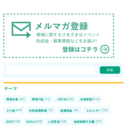
テーマ
165
92
250
926
環境全般
環境汚染
OECM
気候変動
697
50
84
752
その他
外部連携事業
協働取組
エネルギー
1300
2100
781
370
ESD
SDGs
人材育成
地域循環共生圏