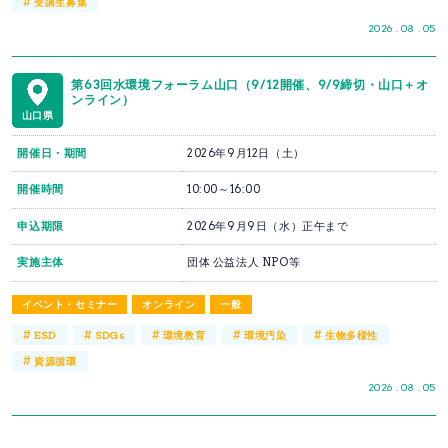
#
受講生募集
2026 . 08 . 05
第63回水環境フォーラム山口（9/12開催、9/9締切・山口＋オ
ンライン）
山口県
開催日・期間
2026年9月12日（土）
開催時間
10:00～16:00
申込期限
2026年9月9日（水）正午まで
実施主体
団体 公益法人 NPO等
イベント・セミナー
オンライン
一般
#
#
#
#
#
ESD
SDGs
環境教育
環境汚染
生物多様性
#
資源循環
2026 . 08 . 05