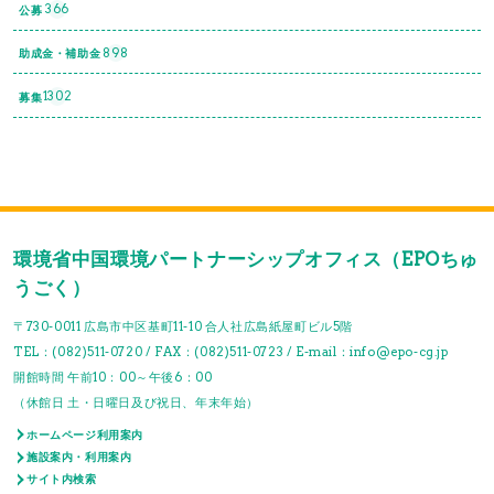
366
公募
898
助成金・補助金
1302
募集
環境省中国環境パートナーシップオフィス（EPOちゅ
うごく）
〒730-0011 広島市中区基町11-10 合人社広島紙屋町ビル5階
TEL：(082)511-0720 / FAX：(082)511-0723 / E-mail：info@epo-cg.jp
開館時間 午前10：00～午後6：00
（休館日 土・日曜日及び祝日、年末年始）
ホームページ利用案内
施設案内・利用案内
サイト内検索