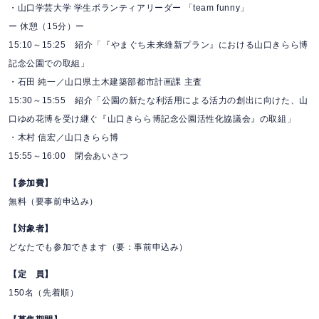
・山口学芸大学 学生ボランティアリーダー 「team funny」
ー 休憩（15分）ー
15:10～15:25 紹介「『やまぐち未来維新プラン』における山口きらら博
記念公園での取組」
・石田 純一／山口県土木建築部都市計画課 主査
15:30～15:55 紹介「公園の新たな利活用による活力の創出に向けた、山
口ゆめ花博を受け継ぐ『山口きらら博記念公園活性化協議会』の取組」
・木村 信宏／山口きらら博
15:55～16:00 閉会あいさつ
【参加費】
無料（要事前申込み）
【対象者】
どなたでも参加できます（要：事前申込み）
【定 員】
150名（先着順）