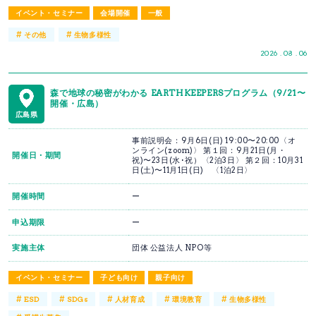
イベント・セミナー
会場開催
一般
#
#
その他
生物多様性
2026 . 08 . 06
森で地球の秘密がわかる EARTHKEEPERSプログラム（9/21〜
開催・広島）
広島県
事前説明会：9月6日(日) 19:00〜20:00〈オ
ンライン(zoom)〉 第１回：9月21日(月・
開催日・期間
祝)〜23日(水･祝）〈2泊3日〉 第２回：10月31
日(土)〜11月1日(日) 〈1泊2日〉
開催時間
ー
申込期限
ー
実施主体
団体 公益法人 NPO等
イベント・セミナー
子ども向け
親子向け
#
#
#
#
#
ESD
SDGs
人材育成
環境教育
生物多様性