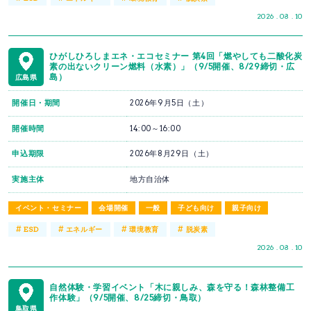
2026 . 08 . 10
ひがしひろしまエネ・エコセミナー 第4回「燃やしても二酸化炭
素の出ないクリーン燃料（水素）」（9/5開催、8/29締切・広
島）
広島県
開催日・期間
2026年9月5日（土）
開催時間
14:00～16:00
申込期限
2026年8月29日（土）
実施主体
地方自治体
イベント・セミナー
会場開催
一般
子ども向け
親子向け
#
#
#
#
ESD
エネルギー
環境教育
脱炭素
2026 . 08 . 10
自然体験・学習イベント「木に親しみ、森を守る！森林整備工
作体験」（9/5開催、8/25締切・鳥取）
鳥取県