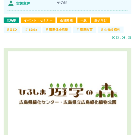
その他
実施主体
広島県
イベント・セミナー
会場開催
一般
親子向け
#
#
#
#
#
ESD
SDGs
環境保全活動
環境教育
生物多様性
2023 . 03 . 01