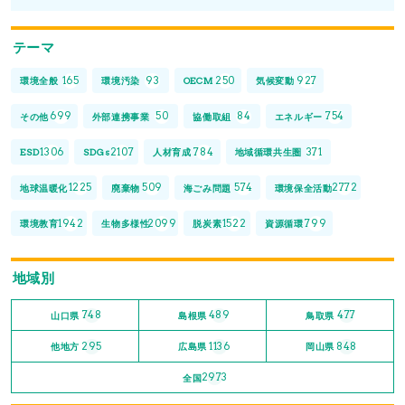
テーマ
165
93
250
927
環境全般
環境汚染
OECM
気候変動
699
50
84
754
その他
外部連携事業
協働取組
エネルギー
1306
2107
784
371
ESD
SDGs
人材育成
地域循環共生圏
1225
509
574
2772
地球温暖化
廃棄物
海ごみ問題
環境保全活動
1942
2099
1522
799
環境教育
生物多様性
脱炭素
資源循環
地域別
748
489
477
山口県
島根県
鳥取県
295
1136
848
他地方
広島県
岡山県
2973
全国