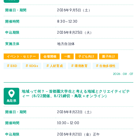
開催日・期間
2026年9月5日（土）
開催時間
8:30～12:30
申込期限
2026年8月25日（火）
実施主体
地方自治体
イベント・セミナー
会場開催
一般
子ども向け
親子向け
#
#
#
#
#
ESD
SDGs
人材育成
環境教育
生物多様性
2026 . 08 . 07
地域って何？－首都圏大学生と考える地域とクリエイティビテ
ィー（8/22開催、8/21締切・鳥取＋オンライン）
鳥取県
開催日・期間
2026年8月22日（土）
開催時間
10:30～12:00
申込期限
2026年8月21日（金）正午