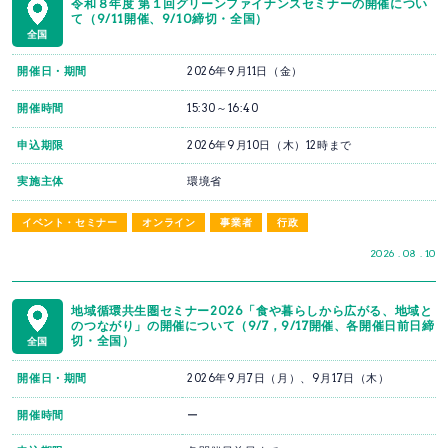
令和８年度 第１回グリーンファイナンスセミナーの開催につい
て（9/11開催、9/10締切・全国）
全国
開催日・期間
2026年9月11日（金）
開催時間
15:30～16:40
申込期限
2026年9月10日（木）12時まで
実施主体
環境省
イベント・セミナー
オンライン
事業者
行政
2026 . 08 . 10
地域循環共生圏セミナー2026「食や暮らしから広がる、地域と
のつながり」の開催について（9/7，9/17開催、各開催日前日締
切・全国）
全国
開催日・期間
2026年9月7日（月）、9月17日（木）
開催時間
ー