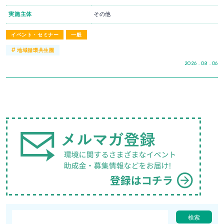
実施主体
その他
イベント・セミナー
一般
#
地域循環共生圏
2026 . 08 . 06