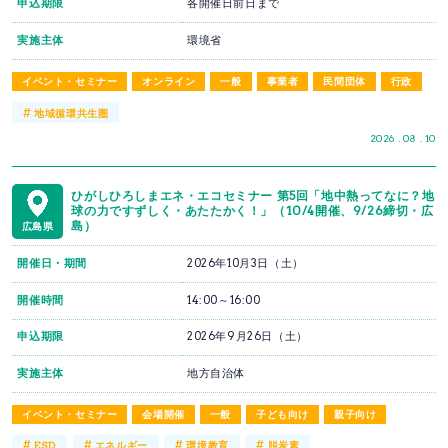
申込期限
各開催日前日まで
実施主体
環境省
イベント・セミナー
オンライン
一般
事業者
民間団体
行政
#
地域循環共生圏
2026 . 08 . 10
ひがしひろしまエネ・エコセミナー 第5回「地中熱ってなに？地
球の力ですずしく・あたたかく！」（10/4開催、9/26締切・広
島）
広島県
開催日・期間
2026年10月3日（土）
開催時間
14:00～16:00
申込期限
2026年9月26日（土）
実施主体
地方自治体
イベント・セミナー
会場開催
一般
子ども向け
親子向け
#
#
#
#
ESD
エネルギー
環境教育
脱炭素