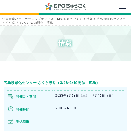
メニ
中国環境パートナーシップオフィス（EPOちゅうごく）
>
情報
>
広島県緑化センター
さくら祭り（3/18-4/16開催・広島）
情報
広島県緑化センター さくら祭り（3/18-4/16開催・広島）
2023年3月18日（土）～4月16日（日）
開催日・期間
9:00～16:00
開催時間
ー
申込期限