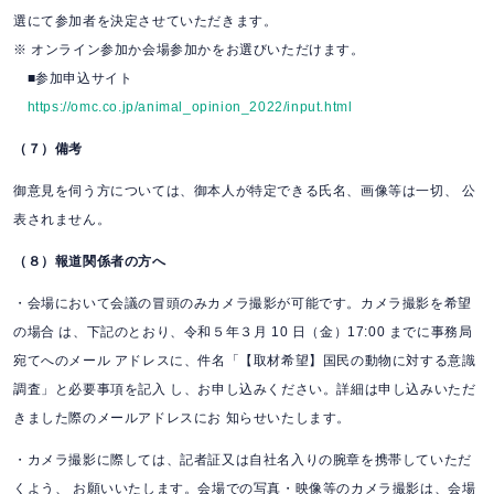
選にて参加者を決定させていただきます。
※ オンライン参加か会場参加かをお選びいただけます。
■参加申込サイト
https://omc.co.jp/animal_opinion_2022/input.html
（７）備考
御意見を伺う方については、御本人が特定できる氏名、画像等は一切、 公
表されません。
（８）報道関係者の方へ
・会場において会議の冒頭のみカメラ撮影が可能です。カメラ撮影を希望
の場合 は、下記のとおり、令和５年３月 10 日（金）17:00 までに事務局
宛てへのメール アドレスに、件名「【取材希望】国民の動物に対する意識
調査」と必要事項を記入 し、お申し込みください。詳細は申し込みいただ
きました際のメールアドレスにお 知らせいたします。
・カメラ撮影に際しては、記者証又は自社名入りの腕章を携帯していただ
くよう、 お願いいたします。会場での写真・映像等のカメラ撮影は、会場