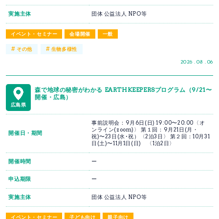
実施主体
団体 公益法人 NPO等
イベント・セミナー
会場開催
一般
#
#
その他
生物多様性
2026 . 08 . 06
森で地球の秘密がわかる EARTHKEEPERSプログラム（9/21〜
開催・広島）
広島県
事前説明会：9月6日(日) 19:00〜20:00〈オ
ンライン(zoom)〉 第１回：9月21日(月・
開催日・期間
祝)〜23日(水･祝）〈2泊3日〉 第２回：10月31
日(土)〜11月1日(日) 〈1泊2日〉
開催時間
ー
申込期限
ー
実施主体
団体 公益法人 NPO等
イベント・セミナー
子ども向け
親子向け