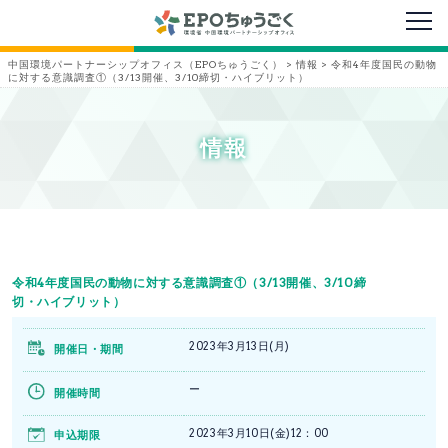
メニ
中国環境パートナーシップオフィス（EPOちゅうごく）
>
情報
>
令和4年度国民の動物
に対する意識調査①（3/13開催、3/10締切・ハイブリット）
情報
令和4年度国民の動物に対する意識調査①（3/13開催、3/10締
切・ハイブリット）
2023年3月13日(月)
開催日・期間
ー
開催時間
2023年3月10日(金)12：00
申込期限