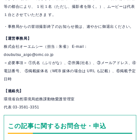
等の都合により、 １社１名（ただし、撮影者を除く。）、ムービーは代表
１台とさせていただきま す。
・事務局からの冒頭撮影終了のお知らせ後は、速やかに御退出ください。
【運営事務局】
株式会社オーエムシー（担当：朱雀） E-mail：
doubutsu_aigo@omc.co.jp
＜必要事項＞ ①氏名（ふりがな）、②所属(社名）、③メールアドレス、④
電話番号、 ⑤掲載媒体名（WEB 媒体の場合は URL も記載）、⑥掲載予定
日時
【連絡先】
環境省自然環境局総務課動物愛護管理室
代表 03-3581-3351
この記事に関するお問合せ・申込