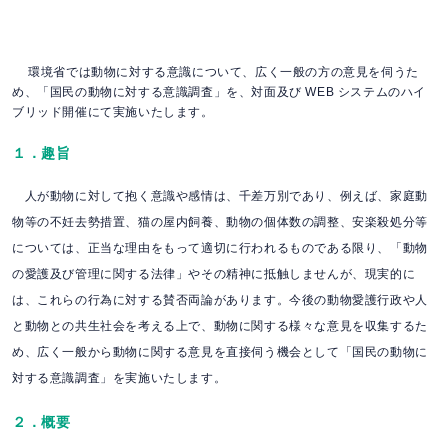
環境省では動物に対する意識について、広く一般の方の意見を伺うた
め、「国民の動物に対する意識調査」を、対面及び WEB システムのハイ
ブリッド開催にて実施いたします。
１．趣旨
人が動物に対して抱く意識や感情は、千差万別であり、例えば、家庭動
物等の不妊去勢措置、猫の屋内飼養、動物の個体数の調整、安楽殺処分等
については、正当な理由をもって適切に行われるものである限り、「動物
の愛護及び管理に関する法律」やその精神に抵触しませんが、現実的に
は、これらの行為に対する賛否両論があります。今後の動物愛護行政や人
と動物との共生社会を考える上で、動物に関する様々な意見を収集するた
め、広く一般から動物に関する意見を直接伺う機会として「国民の動物に
対する意識調査」を実施いたします。
２．概要