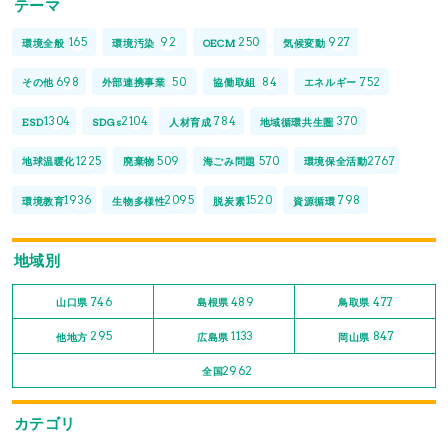
テーマ
165
92
250
927
環境全般
環境汚染
OECM
気候変動
698
50
84
752
その他
外部連携事業
協働取組
エネルギー
1304
2104
784
370
ESD
SDGs
人材育成
地域循環共生圏
1225
509
570
2767
地球温暖化
廃棄物
海ごみ問題
環境保全活動
1936
2095
1520
798
環境教育
生物多様性
脱炭素
資源循環
地域別
746
489
477
山口県
島根県
鳥取県
295
1133
847
他地方
広島県
岡山県
2962
全国
カテゴリ