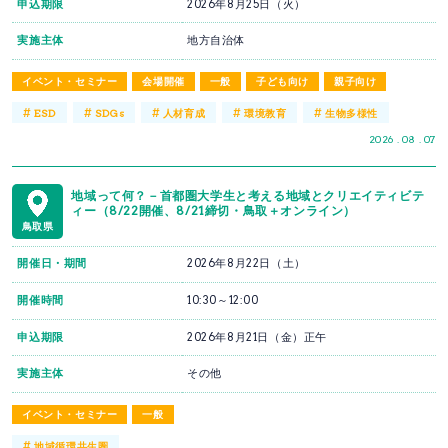
申込期限
2026年8月25日（火）
実施主体
地方自治体
イベント・セミナー
会場開催
一般
子ども向け
親子向け
#
#
#
#
#
ESD
SDGs
人材育成
環境教育
生物多様性
2026 . 08 . 07
地域って何？－首都圏大学生と考える地域とクリエイティビテ
ィー（8/22開催、8/21締切・鳥取＋オンライン）
鳥取県
開催日・期間
2026年8月22日（土）
開催時間
10:30～12:00
申込期限
2026年8月21日（金）正午
実施主体
その他
イベント・セミナー
一般
#
地域循環共生圏