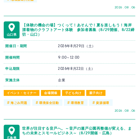
2026 . 08 . 06
【体験の機会の場】つくって！あそんで！夏を楽しもう！海岸
漂着物のクラフトアート体験 参加者募集（8/29開催、8/22締
切・山口）
山口県
開催日・期間
2026年8月29日（土）
開催時間
9:00～12:00
申込期限
2026年8月22日（土）
実施主体
企業
イベント・セミナー
会場開催
子ども向け
親子向け
#
#
#
#
海ごみ問題
環境保全活動
環境教育
資源循環
2026 . 08 . 06
世界が注目する音戸へ。～音戸の瀬戸公園再整備が変える、ま
ちの未来とスモールビジネス～（8/29開催・広島）
広島県