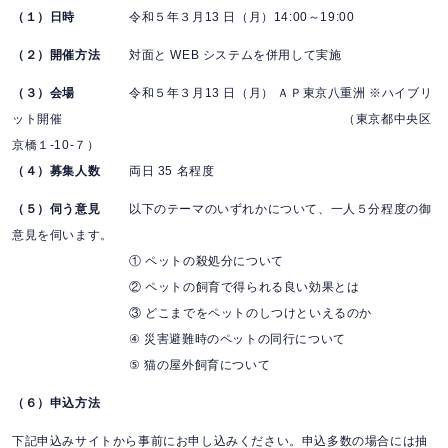
（１）日時
令和５年３月13 日（月）14:00～19:00
（２）開催方法
対面と WEB システムを併用して実施
（３）会場
令和５年３月13 日（月） ＡＰ東京八重洲 ※ハイブリ
ット開催 （東京都中央区
京橋１-10-７）
（４）募集人数
両日 35 名程度
（５）伺う意見
以下のテーマのいずれかについて、一人５分程度の御
意見を伺います。
① ペットの殺処分について
② ペットの飼育で得られる良い効果とは
③ どこまでをペットのしつけといえるのか
④ 災害避難時のペットの同行について
⑤ 猫の屋外飼育について
（６）申込方法
下記申込みサイトから事前にお申し込みください。申込多数の場合には抽