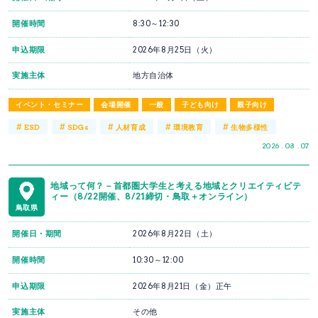
開催時間
8:30～12:30
申込期限
2026年8月25日（火）
実施主体
地方自治体
イベント・セミナー
会場開催
一般
子ども向け
親子向け
#
#
#
#
#
ESD
SDGs
人材育成
環境教育
生物多様性
2026 . 08 . 07
地域って何？－首都圏大学生と考える地域とクリエイティビテ
ィー（8/22開催、8/21締切・鳥取＋オンライン）
鳥取県
開催日・期間
2026年8月22日（土）
開催時間
10:30～12:00
申込期限
2026年8月21日（金）正午
実施主体
その他