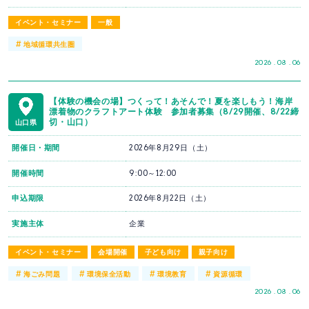
イベント・セミナー
一般
#
地域循環共生圏
2026 . 08 . 06
【体験の機会の場】つくって！あそんで！夏を楽しもう！海岸
漂着物のクラフトアート体験 参加者募集（8/29開催、8/22締
切・山口）
山口県
開催日・期間
2026年8月29日（土）
開催時間
9:00～12:00
申込期限
2026年8月22日（土）
実施主体
企業
イベント・セミナー
会場開催
子ども向け
親子向け
#
#
#
#
海ごみ問題
環境保全活動
環境教育
資源循環
2026 . 08 . 06