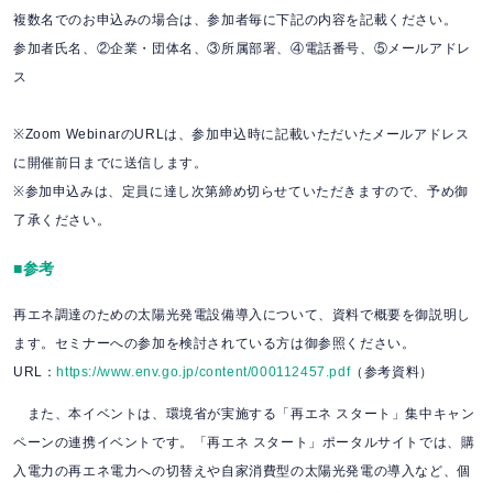
複数名でのお申込みの場合は、参加者毎に下記の内容を記載ください。
参加者氏名、②企業・団体名、③所属部署、④電話番号、⑤メールアドレ
ス
※Zoom WebinarのURLは、参加申込時に記載いただいたメールアドレス
に開催前日までに送信します。
※参加申込みは、定員に達し次第締め切らせていただきますので、予め御
了承ください。
■参考
再エネ調達のための太陽光発電設備導入について、資料で概要を御説明し
ます。セミナーへの参加を検討されている方は御参照ください。
URL：
https://www.env.go.jp/content/000112457.pdf
（参考資料）
また、本イベントは、環境省が実施する「再エネ スタート」集中キャン
ペーンの連携イベントです。「再エネ スタート」ポータルサイトでは、購
入電力の再エネ電力への切替えや自家消費型の太陽光発電の導入など、個