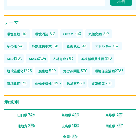
テーマ
165
92
250
927
環境全般
環境汚染
OECM
気候変動
698
50
84
752
その他
外部連携事業
協働取組
エネルギー
1304
2104
784
370
ESD
SDGs
人材育成
地域循環共生圏
1225
509
570
2767
地球温暖化
廃棄物
海ごみ問題
環境保全活動
1936
2095
1520
798
環境教育
生物多様性
脱炭素
資源循環
地域別
746
489
477
山口県
島根県
鳥取県
295
1133
847
他地方
広島県
岡山県
2962
全国