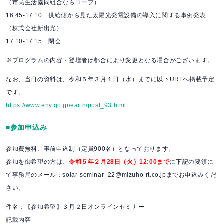
（市民生活協同組合ならコープ）
16:45-17:10 供給側から見た太陽光発電設備の導入に関する事例発表
（株式会社新出光）
17:10-17:15 閉会
※プログラムの内容・登壇者は都合により変更となる場合がございます。
なお、当日の資料は、令和５年３月１日（水）までに以下URLへ掲載予定
です。
https://www.env.go.jp/earth/post_93.html
■参加申込み
参加費無料、事前申込制（定員900名）となっております。
参加を御希望の方は、
令和５年２月28日（火）12:00まで
に下記の要領に
て事務局のメール：solar-seminar_22@mizuho-rt.co.jpまでお申込みくだ
さい。
件名：【参加希望】３月２日オンラインセミナー
記載内容