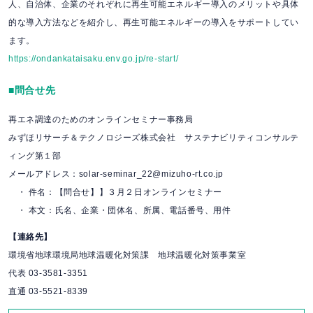
人、自治体、企業のそれぞれに再生可能エネルギー導入のメリットや具体
的な導入方法などを紹介し、再生可能エネルギーの導入をサポートしてい
ます。
https://ondankataisaku.env.go.jp/re-start/
■問合せ先
再エネ調達のためのオンラインセミナー事務局
みずほリサーチ＆テクノロジーズ株式会社 サステナビリティコンサルテ
ィング第１部
メールアドレス：solar-seminar_22@mizuho-rt.co.jp
・ 件名：【問合せ】】３月２日オンラインセミナー
・ 本文：氏名、企業・団体名、所属、電話番号、用件
【連絡先】
環境省地球環境局地球温暖化対策課 地球温暖化対策事業室
代表 03-3581-3351
直通 03-5521-8339