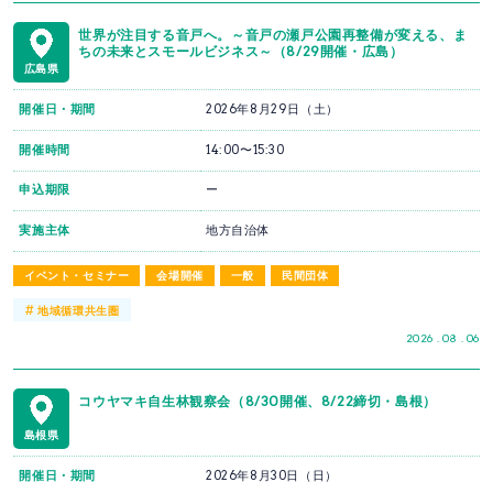
世界が注目する音戸へ。～音戸の瀬戸公園再整備が変える、ま
ちの未来とスモールビジネス～（8/29開催・広島）
広島県
開催日・期間
2026年8月29日（土）
開催時間
14:00〜15:30
申込期限
ー
実施主体
地方自治体
イベント・セミナー
会場開催
一般
民間団体
#
地域循環共生圏
2026 . 08 . 06
コウヤマキ自生林観察会（8/30開催、8/22締切・島根）
島根県
開催日・期間
2026年8月30日（日）