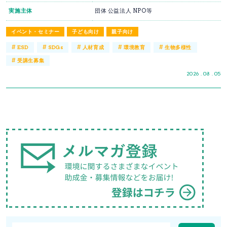
実施主体
団体 公益法人 NPO等
イベント・セミナー
子ども向け
親子向け
#
#
#
#
#
ESD
SDGs
人材育成
環境教育
生物多様性
#
受講生募集
2026 . 08 . 05