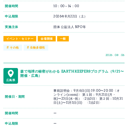
開催時間
10：00～14：00
申込期限
2026年8月22日（土）
実施主体
団体 公益法人 NPO等
イベント・セミナー
会場開催
一般
#
#
その他
生物多様性
2026 . 08 . 06
森で地球の秘密がわかる EARTHKEEPERSプログラム（9/21〜
開催・広島）
広島県
事前説明会：9月6日(日) 19:00〜20:00〈オ
ンライン(zoom)〉 第１回：9月21日(月・
開催日・期間
祝)〜23日(水･祝）〈2泊3日〉 第２回：10月31
日(土)〜11月1日(日) 〈1泊2日〉
開催時間
ー
申込期限
ー