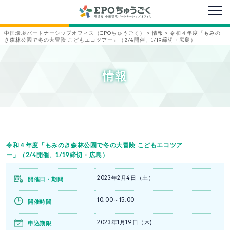
メニ
中国環境パートナーシップオフィス（EPOちゅうごく）
>
情報
>
令和４年度「もみの
き森林公園で冬の大冒険 こどもエコツアー」（2/4開催、1/19締切・広島）
情報
令和４年度「もみのき森林公園で冬の大冒険 こどもエコツア
ー」（2/4開催、1/19締切・広島）
2023年2月4日（土）
開催日・期間
10:00～15:00
開催時間
2023年1月19日（木)
申込期限