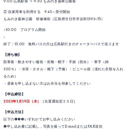
9:00 広島駅発 ⇒ 9:30 もみのき森林公園着
② 自家用車を利用する 9:45～受付開始
もみのき森林公園 研修棟前（広島県廿日市市吉和1593−75）
↓10:00 プログラム開始
↓
終了：15:00 無料バスの方は広島駅行きのチャーターバスで送ります
【持ち物】
防寒着・動きやすい服装・長靴・帽子・手袋（防水）・軍手（綿
100％）・水筒・タオル・靴下（予備）・ビニール袋（濡れた衣類を入れ
るため）
・昼食を申し込まない方はお弁当を持参してください
【申込締切】
2023年1月19日（木）
［当選通知翌２０日］
【申込方法】
以下の❶❷❸いずれかでお申し込みください
❶申し込み書に記載し，写真を撮ってE-mailまたはFAX送信