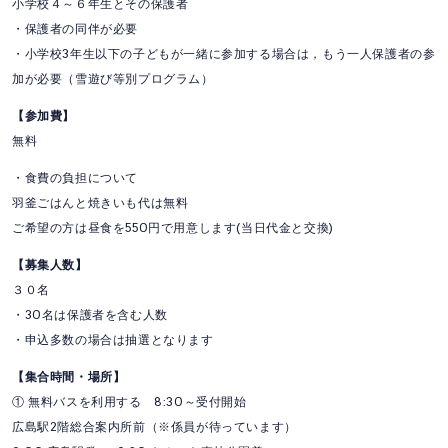
小学校４～６年生とその保護者
・保護者の同伴が必要
・小学校3年生以下の子どもが一緒に参加する場合は，もう一人保護者の参
加が必要（雪遊び等別プログラム）
【参加費】
無料
・食費の負担について
羽釜ごはんと焼きいも代は無料
ご希望の方は昼食を550円で用意します(当日代金と交換)
【募集人数】
３０名
・30名は保護者を含む人数
・申込多数の場合は抽選となります
【集合時間・場所】
① 無料バスを利用する 8:30～受付開始
広島駅2階総合案内所前（※係員が待っています）