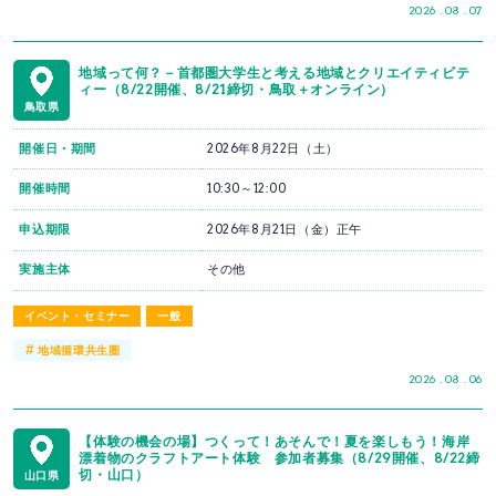
2026 . 08 . 07
地域って何？－首都圏大学生と考える地域とクリエイティビテ
ィー（8/22開催、8/21締切・鳥取＋オンライン）
鳥取県
開催日・期間
2026年8月22日（土）
開催時間
10:30～12:00
申込期限
2026年8月21日（金）正午
実施主体
その他
イベント・セミナー
一般
#
地域循環共生圏
2026 . 08 . 06
【体験の機会の場】つくって！あそんで！夏を楽しもう！海岸
漂着物のクラフトアート体験 参加者募集（8/29開催、8/22締
切・山口）
山口県