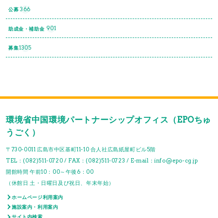
366
公募
901
助成金・補助金
1305
募集
環境省中国環境パートナーシップオフィス（EPOちゅ
うごく）
〒730-0011 広島市中区基町11-10 合人社広島紙屋町ビル5階
TEL：(082)511-0720 / FAX：(082)511-0723 / E-mail：info@epo-cg.jp
開館時間 午前10：00～午後6：00
（休館日 土・日曜日及び祝日、年末年始）
ホームページ利用案内
施設案内・利用案内
サイト内検索