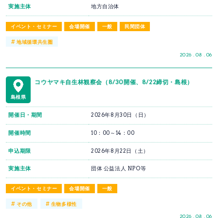
実施主体
地方自治体
イベント・セミナー
会場開催
一般
民間団体
#
地域循環共生圏
2026 . 08 . 06
コウヤマキ自生林観察会（8/30開催、8/22締切・島根）
島根県
開催日・期間
2026年8月30日（日）
開催時間
10：00～14：00
申込期限
2026年8月22日（土）
実施主体
団体 公益法人 NPO等
イベント・セミナー
会場開催
一般
#
#
その他
生物多様性
2026 . 08 . 06