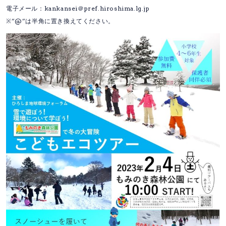
電子メール：kankansei＠pref.hiroshima.lg.jp
※”@”は半角に置き換えてください。