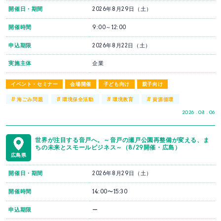
開催日・期間
2026年8月29日（土）
開催時間
9:00～12:00
申込期限
2026年8月22日（土）
実施主体
企業
イベント・セミナー
会場開催
子ども向け
親子向け
#
#
#
#
海ごみ問題
環境保全活動
環境教育
資源循環
2026 . 08 . 06
世界が注目する音戸へ。～音戸の瀬戸公園再整備が変える、ま
ちの未来とスモールビジネス～（8/29開催・広島）
広島県
開催日・期間
2026年8月29日（土）
開催時間
14:00〜15:30
申込期限
ー