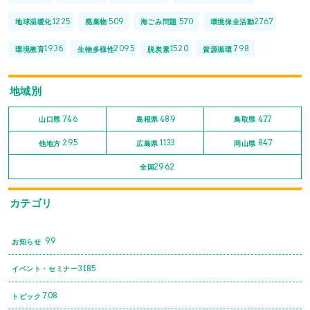
1225
509
570
2767
地球温暖化
廃棄物
海ごみ問題
環境保全活動
1936
2095
1520
798
環境教育
生物多様性
脱炭素
資源循環
地域別
746
489
477
山口県
島根県
鳥取県
295
1133
847
他地方
広島県
岡山県
2962
全国
カテゴリ
99
お知らせ
3185
イベント・セミナー
708
トピック