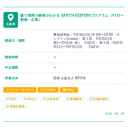
森で地球の秘密がわかる EARTHKEEPERSプログラム（9/21〜
開催・広島）
広島県
事前説明会：9月6日(日) 19:00〜20:00〈オ
ンライン(zoom)〉 第１回：9月21日(月・
開催日・期間
祝)〜23日(水･祝）〈2泊3日〉 第２回：10月31
日(土)〜11月1日(日) 〈1泊2日〉
開催時間
ー
申込期限
ー
実施主体
団体 公益法人 NPO等
イベント・セミナー
子ども向け
親子向け
#
#
#
#
#
ESD
SDGs
人材育成
環境教育
生物多様性
#
受講生募集
2026 . 08 . 05