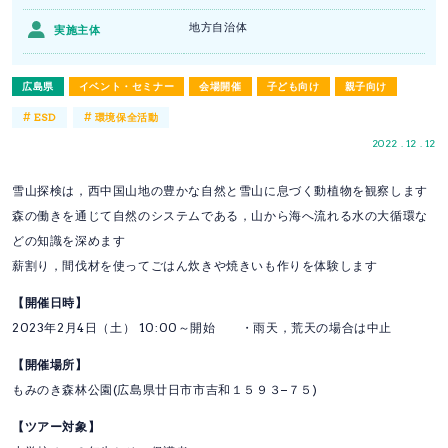
地方自治体
実施主体
広島県
イベント・セミナー
会場開催
子ども向け
親子向け
#
#
ESD
環境保全活動
2022 . 12 . 12
雪山探検は，西中国山地の豊かな自然と雪山に息づく動植物を観察します
森の働きを通じて自然のシステムである，山から海へ流れる水の大循環な
どの知識を深めます
薪割り，間伐材を使ってごはん炊きや焼きいも作りを体験します
【開催日時】
2023年2月4日（土） 10:00～開始 ・雨天，荒天の場合は中止
【開催場所】
もみのき森林公園(広島県廿日市市吉和１５９３−７５)
【ツアー対象】