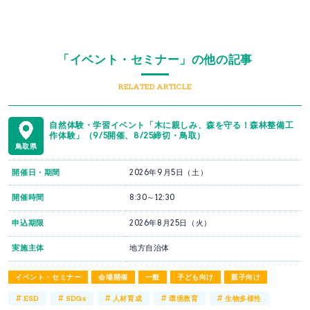
「イベント・セミナー」の他の記事
RELATED ARTICLE
自然体験・学習イベント「木に親しみ、森を守る！森林整備工
作体験」（9/5開催、8/25締切・鳥取）
鳥取県
開催日・期間
2026年9月5日（土）
開催時間
8:30～12:30
申込期限
2026年8月25日（火）
実施主体
地方自治体
イベント・セミナー
会場開催
一般
子ども向け
親子向け
#
#
#
#
#
ESD
SDGs
人材育成
環境教育
生物多様性