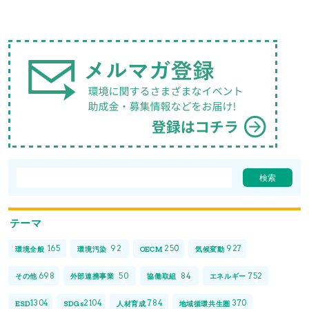
テーマ
165
92
250
927
環境全般
環境汚染
OECM
気候変動
698
50
84
752
その他
外部連携事業
協働取組
エネルギー
1304
2104
784
370
ESD
SDGs
人材育成
地域循環共生圏