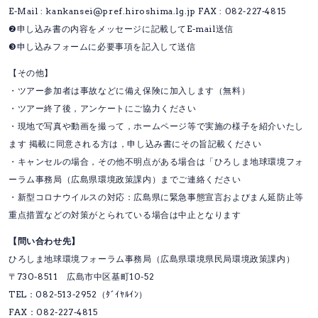
E-Mail : kankansei@pref.hiroshima.lg.jp FAX : 082-227-4815
❷申し込み書の内容をメッセージに記載してE-mail送信
❸申し込みフォームに必要事項を記入して送信
【その他】
・ツアー参加者は事故などに備え保険に加入します（無料）
・ツアー終了後，アンケートにご協力ください
・現地で写真や動画を撮って，ホームページ等で実施の様子を紹介いたし
ます 掲載に同意される方は，申し込み書にその旨記載ください
・キャンセルの場合，その他不明点がある場合は「ひろしま地球環境フォ
ーラム事務局（広島県環境政策課内）までご連絡ください
・新型コロナウイルスの対応：広島県に緊急事態宣言およびまん延防止等
重点措置などの対策がとられている場合は中止となります
【問い合わせ先】
ひろしま地球環境フォーラム事務局（広島県環境県民局環境政策課内）
〒730-8511 広島市中区基町10-52
TEL：082-513-2952（ﾀﾞｲﾔﾙｲﾝ）
FAX：082-227-4815