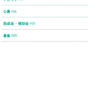
公募
366
助成金・補助金
901
募集
1305