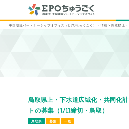
中国環境パートナーシップオフィス（EPOちゅうごく）
>
情報
>
鳥取県上・
鳥取県上・下水道広域化・共同化
トの募集（1/11締切・鳥取）
鳥取県
募集
一般