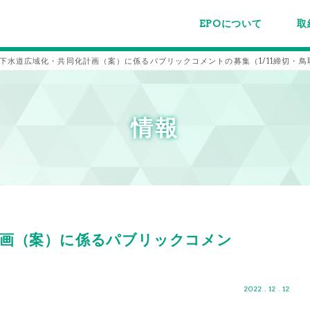
EPOについて
取
EPOちゅうごくについて
事業内容
スタッフ紹介
施設案内/利用案内
パー
主催
各種
メー
メル
下水道広域化・共同化計画（案）に係るパブリックコメントの募集（1/11締切・鳥
情報
計画（案）に係るパブリックコメン
2022 . 12 . 12