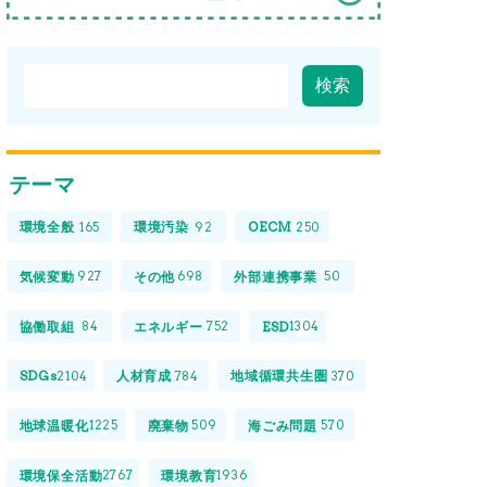
テーマ
環境全般
環境汚染
OECM
165
92
250
気候変動
その他
外部連携事業
927
698
50
協働取組
エネルギー
ESD
84
752
1304
SDGs
人材育成
地域循環共生圏
2104
784
370
地球温暖化
廃棄物
海ごみ問題
1225
509
570
環境保全活動
環境教育
2767
1936