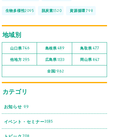
生物多様性
脱炭素
資源循環
2095
1520
798
地域別
山口県
島根県
鳥取県
746
489
477
他地方
広島県
岡山県
295
1133
847
全国
2962
カテゴリ
お知らせ
99
イベント・セミナー
3185
トピック
708