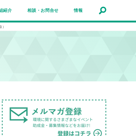
組紹介
相談・お問合せ
情報
トナーシップ紹介
事業報告
事例
ルマガジン
マガ登録
アクセスマップ
Q&A
お問合せ
情報検索
お知らせ
イベント・セミナー
トピック
公募
助成金・補助金
募集
取）