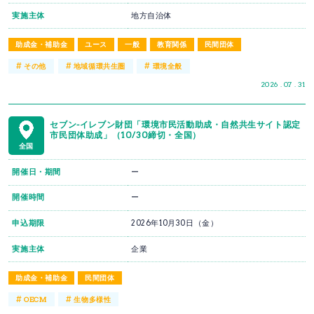
実施主体
地方自治体
助成金・補助金
ユース
一般
教育関係
民間団体
#
#
#
その他
地域循環共生圏
環境全般
2026 . 07 . 31
セブン-イレブン財団「環境市民活動助成・自然共生サイト認定
市民団体助成」（10/30締切・全国）
全国
開催日・期間
ー
開催時間
ー
申込期限
2026年10月30日（金）
実施主体
企業
助成金・補助金
民間団体
#
#
OECM
生物多様性