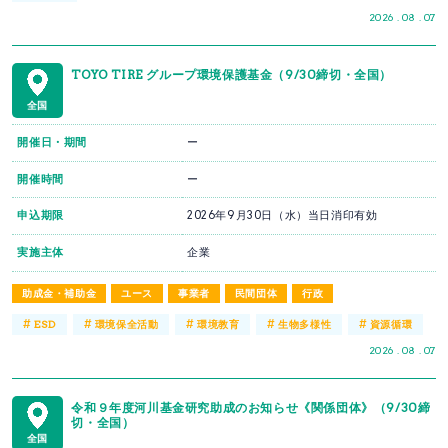
2026 . 08 . 07
TOYO TIRE グループ環境保護基金（9/30締切・全国）
全国
開催日・期間
ー
開催時間
ー
申込期限
2026年9月30日（水）当日消印有効
実施主体
企業
助成金・補助金
ユース
事業者
民間団体
行政
#
#
#
#
#
ESD
環境保全活動
環境教育
生物多様性
資源循環
2026 . 08 . 07
令和９年度河川基金研究助成のお知らせ《関係団体》（9/30締
切・全国）
全国