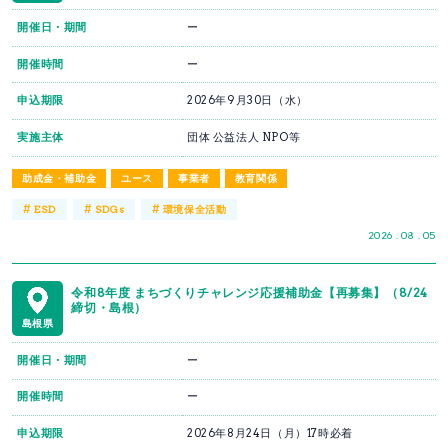
開催日・期間
ー
開催時間
ー
申込期限
2026年9月30日（水）
実施主体
団体 公益法人 NPO等
助成金・補助金
ユース
事業者
教育関係
#
#
#
ESD
SDGs
環境保全活動
2026 . 08 . 05
令和8年度 まちづくりチャレンジ応援補助金【再募集】（8/24
締切・島根）
島根県
開催日・期間
ー
開催時間
ー
申込期限
2026年8月24日（月）17時必着