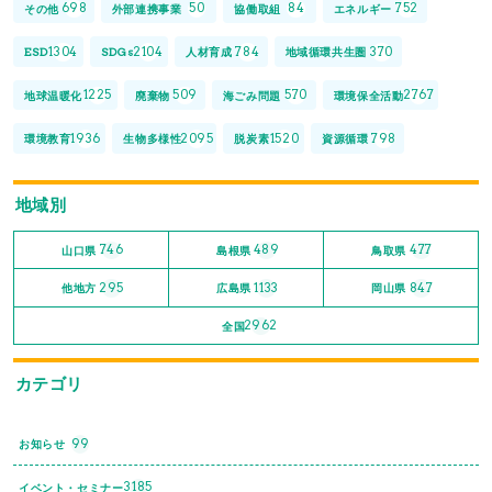
698
50
84
752
その他
外部連携事業
協働取組
エネルギー
1304
2104
784
370
ESD
SDGs
人材育成
地域循環共生圏
1225
509
570
2767
地球温暖化
廃棄物
海ごみ問題
環境保全活動
1936
2095
1520
798
環境教育
生物多様性
脱炭素
資源循環
地域別
746
489
477
山口県
島根県
鳥取県
295
1133
847
他地方
広島県
岡山県
2962
全国
カテゴリ
99
お知らせ
3185
イベント・セミナー