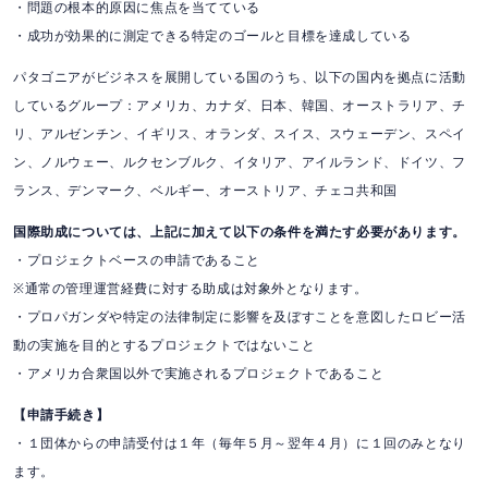
・問題の根本的原因に焦点を当てている
・成功が効果的に測定できる特定のゴールと目標を達成している
パタゴニアがビジネスを展開している国のうち、以下の国内を拠点に活動
しているグループ：アメリカ、カナダ、日本、韓国、オーストラリア、チ
リ、アルゼンチン、イギリス、オランダ、スイス、スウェーデン、スペイ
ン、ノルウェー、ルクセンブルク、イタリア、アイルランド、ドイツ、フ
ランス、デンマーク、ベルギー、オーストリア、チェコ共和国
国際助成については、上記に加えて以下の条件を満たす必要があります。
・プロジェクトベースの申請であること
※通常の管理運営経費に対する助成は対象外となります。
・プロパガンダや特定の法律制定に影響を及ぼすことを意図したロビー活
動の実施を目的とするプロジェクトではないこと
・アメリカ合衆国以外で実施されるプロジェクトであること
【申請手続き】
・１団体からの申請受付は１年（毎年５月～翌年４月）に１回のみとなり
ます。