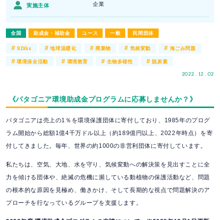
企業
実施主体
全国
助成金・補助金
ユース
一般
民間団体
#
#
#
#
#
SDGs
地球温暖化
廃棄物
気候変動
海ごみ問題
#
#
#
#
環境保全活動
環境教育
生物多様性
脱炭素
2022 . 12 . 02
《パタゴニア環境助成金プログラムに応募しませんか？》
パタゴニアは売上の1％を環境保護団体に寄付しており、1985年のプログ
ラム開始から総額1億4千万ドル以上（約189億円以上、2022年時点）を寄
付してきました。毎年、世界の約1000の非営利団体に寄付しています。
私たちは、空気、大地、水を守り、気候変動への解決策を見出すことに全
力を傾ける団体や、絶滅の危機に瀕している動植物の保護活動など、問題
の根本的な原因を見極め、働きかけ、そして長期的な視点で問題解決のア
プローチを行なっているグループを支援します。