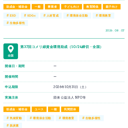
助成金・補助金
一般
事業者
子ども向け
教育関係
親子向け
#
#
#
#
#
ESD
SDGs
人材育成
環境保全活動
環境教育
#
生物多様性
2026 . 08 . 07
第37回コメリ緑資金環境助成（10/24締切・全国）
全国
開催日・期間
ー
開催時間
ー
申込期限
2026年10月31日（土）
実施主体
団体 公益法人 NPO等
助成金・補助金
ユース
一般
民間団体
#
#
#
#
気候変動
環境保全活動
環境教育
生物多様性
#
脱炭素