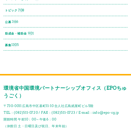
708
トピック
366
公募
901
助成金・補助金
1305
募集
環境省中国環境パートナーシップオフィス（EPOちゅ
うごく）
〒730-0011 広島市中区基町11-10 合人社広島紙屋町ビル5階
TEL：(082)511-0720 / FAX：(082)511-0723 / E-mail：info@epo-cg.jp
開館時間 午前10：00～午後6：00
（休館日 土・日曜日及び祝日、年末年始）