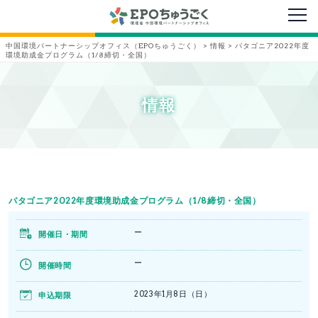
メニ
中国環境パートナーシップオフィス（EPOちゅうごく）
>
情報
>
パタゴニア2022年度
環境助成金プログラム（1/8締切・全国）
情報
パタゴニア2022年度環境助成金プログラム（1/8締切・全国）
ー
開催日・期間
ー
開催時間
2023年1月8日（日）
申込期限