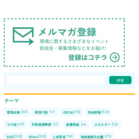
テーマ
165
92
250
926
環境全般
環境汚染
OECM
気候変動
697
50
84
752
その他
外部連携事業
協働取組
エネルギー
1300
2100
781
370
ESD
SDGs
人材育成
地域循環共生圏