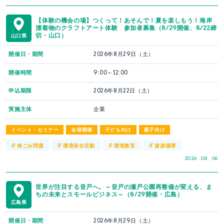
【体験の機会の場】つくって！あそんで！夏を楽しもう！海岸
漂着物のクラフトアート体験 参加者募集（8/29開催、8/22締
切・山口）
山口県
開催日・期間
2026年8月29日（土）
開催時間
9:00～12:00
申込期限
2026年8月22日（土）
実施主体
企業
イベント・セミナー
会場開催
子ども向け
親子向け
#
#
#
#
海ごみ問題
環境保全活動
環境教育
資源循環
2026 . 08 . 06
世界が注目する音戸へ。～音戸の瀬戸公園再整備が変える、ま
ちの未来とスモールビジネス～（8/29開催・広島）
広島県
開催日・期間
2026年8月29日（土）