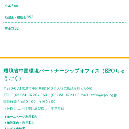
366
公募
898
助成金・補助金
1302
募集
環境省中国環境パートナーシップオフィス（EPOちゅ
うごく）
〒730-0011 広島市中区基町11-10 合人社広島紙屋町ビル5階
TEL：(082)511-0720 / FAX：(082)511-0723 / E-mail：info@epo-cg.jp
開館時間 午前10：00～午後6：00
（休館日 土・日曜日及び祝日、年末年始）
ホームページ利用案内
施設案内・利用案内
サイト内検索