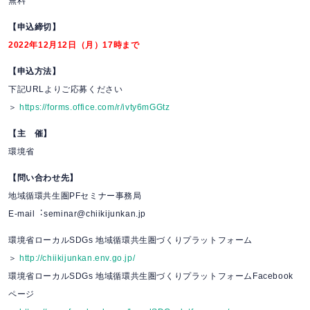
無料
【申込締切】
2022年12月12日（月）17時まで
【申込方法】
下記URLよりご応募ください
＞
https://forms.office.com/r/ivty6mGGtz
【主 催】
環境省
【問い合わせ先】
地域循環共⽣圏PFセミナー事務局
E-mail︓seminar@chiikijunkan.jp
環境省ローカルSDGs 地域循環共⽣圏づくりプラットフォーム
＞
http://chiikijunkan.env.go.jp/
環境省ローカルSDGs 地域循環共⽣圏づくりプラットフォームFacebook
ページ