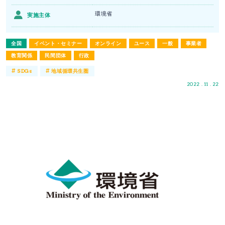
環境省
実施主体
全国
イベント・セミナー
オンライン
ユース
一般
事業者
教育関係
民間団体
行政
#
#
SDGs
地域循環共生圏
2022 . 11 . 22