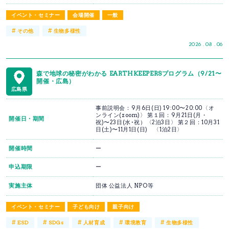
イベント・セミナー
会場開催
一般
#
#
その他
生物多様性
2026 . 08 . 06
森で地球の秘密がわかる EARTHKEEPERSプログラム（9/21〜
開催・広島）
広島県
事前説明会：9月6日(日) 19:00〜20:00〈オ
ンライン(zoom)〉 第１回：9月21日(月・
開催日・期間
祝)〜23日(水･祝）〈2泊3日〉 第２回：10月31
日(土)〜11月1日(日) 〈1泊2日〉
開催時間
ー
申込期限
ー
実施主体
団体 公益法人 NPO等
イベント・セミナー
子ども向け
親子向け
#
#
#
#
#
ESD
SDGs
人材育成
環境教育
生物多様性