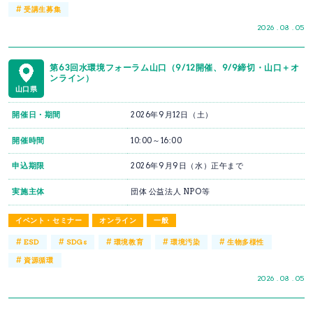
#
受講生募集
2026 . 08 . 05
第63回水環境フォーラム山口（9/12開催、9/9締切・山口＋オ
ンライン）
山口県
開催日・期間
2026年9月12日（土）
開催時間
10:00～16:00
申込期限
2026年9月9日（水）正午まで
実施主体
団体 公益法人 NPO等
イベント・セミナー
オンライン
一般
#
#
#
#
#
ESD
SDGs
環境教育
環境汚染
生物多様性
#
資源循環
2026 . 08 . 05