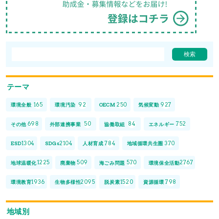
テーマ
165
92
250
927
環境全般
環境汚染
OECM
気候変動
698
50
84
752
その他
外部連携事業
協働取組
エネルギー
1304
2104
784
370
ESD
SDGs
人材育成
地域循環共生圏
1225
509
570
2767
地球温暖化
廃棄物
海ごみ問題
環境保全活動
1936
2095
1520
798
環境教育
生物多様性
脱炭素
資源循環
地域別