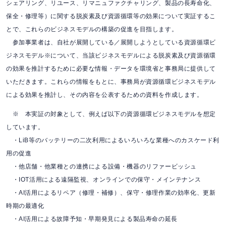
シェアリング、リユース、リマニュファクチャリング、製品の長寿命化、
保全・修理等）に関する脱炭素及び資源循環等の効果について実証するこ
とで、これらのビジネスモデルの構築の促進を目指します。
参加事業者は、自社が展開している／展開しようとしている資源循環ビ
ジネスモデル※について、当該ビジネスモデルによる脱炭素及び資源循環
の効果を推計するために必要な情報・データを環境省と事務局に提供して
いただきます。これらの情報をもとに、事務局が資源循環ビジネスモデル
による効果を推計し、その内容を公表するための資料を作成します。
※ 本実証の対象として、例えば以下の資源循環ビジネスモデルを想定
しています。
・LiB等のバッテリーの二次利用によるいろいろな業種へのカスケード利
用の促進
・他店舗・他業種との連携による設備・機器のリファービッシュ
・IOT活用による遠隔監視、オンラインでの保守・メインテナンス
・AI活用によるリペア（修理・補修）、保守・修理作業の効率化、更新
時期の最適化
・AI活用による故障予知・早期発見による製品寿命の延長