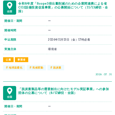
令和8年度「Scope3排出量削減のための企業間連携による省
CO2設備投資促進事業」の公募開始について（11/13締切・全
国）
全国
開催日・期間
ー
開催時間
ー
申込期限
2026年11月13日（金）17時必着
実施主体
環境省
公募
事業者
#
#
#
地球温暖化
気候変動
脱炭素
2026 . 07 . 31
「脱炭素製品等の需要創出に向けたモデル実証事業」への参加
団体の公募について（8/17締切・全国）
全国
開催日・期間
ー