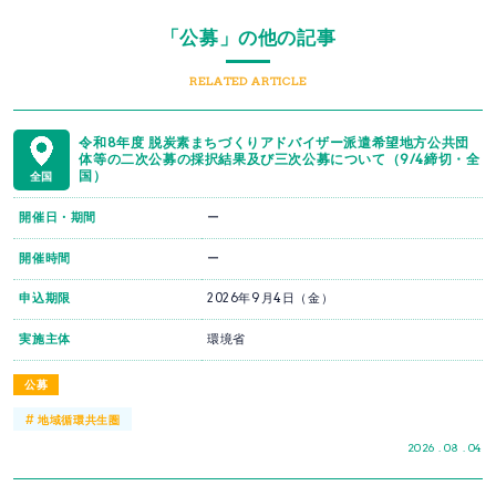
「公募」の他の記事
RELATED ARTICLE
令和8年度 脱炭素まちづくりアドバイザー派遣希望地方公共団
体等の二次公募の採択結果及び三次公募について（9/4締切・全
国）
全国
開催日・期間
ー
開催時間
ー
申込期限
2026年9月4日（金）
実施主体
環境省
公募
#
地域循環共生圏
2026 . 08 . 04