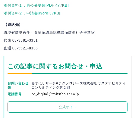
添付資料１．再公募要領[PDF 477KB]
添付資料２．申請書[Word 37KB]
【連絡先】
環境省環境再生・資源循環局総務課循環型社会推進室
代表 03-3581-3351
直通 03-5521-8336
この記事に関するお問合せ・申込
お問い合わせ
みずほリサーチ&テクノロジーズ株式会社 サステナビリティ
先
コンサルティング第２部
電話番号
ce_digital@mizuho-rt.co.jp
公式サイト