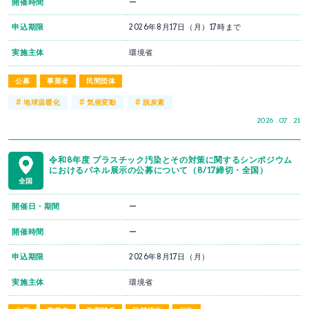
開催時間
ー
申込期限
2026年8月17日（月）17時まで
実施主体
環境省
公募
事業者
民間団体
#
#
#
地球温暖化
気候変動
脱炭素
2026 . 07 . 21
令和8年度 プラスチック汚染とその対策に関するシンポジウム
におけるパネル展示の公募について（8/17締切・全国）
全国
開催日・期間
ー
開催時間
ー
申込期限
2026年8月17日（月）
実施主体
環境省