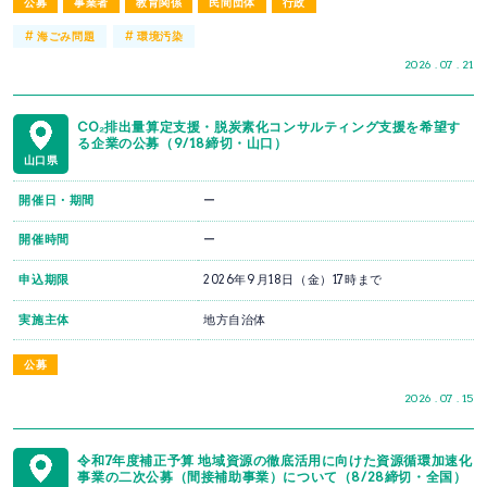
公募
事業者
教育関係
民間団体
行政
#
#
海ごみ問題
環境汚染
2026 . 07 . 21
CO₂排出量算定支援・脱炭素化コンサルティング支援を希望す
る企業の公募（9/18締切・山口）
山口県
開催日・期間
ー
開催時間
ー
申込期限
2026年9月18日（金）17時まで
実施主体
地方自治体
公募
2026 . 07 . 15
令和7年度補正予算 地域資源の徹底活用に向けた資源循環加速化
事業の二次公募（間接補助事業）について（8/28締切・全国）