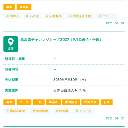
募集
事業者
#
#
#
#
#
SDGs
その他
人材育成
環境保全活動
アワード
2026 . 08 . 07
脱炭素チャレンジカップ2027（9/30締切・全国）
全国
開催日・期間
ー
開催時間
ー
申込期限
2026年9月30日（水）
実施主体
団体 公益法人 NPO等
募集
ユース
一般
事業者
教育関係
民間団体
行政
#
#
#
#
地球温暖化
気候変動
脱炭素
アワード
2026 . 08 . 06