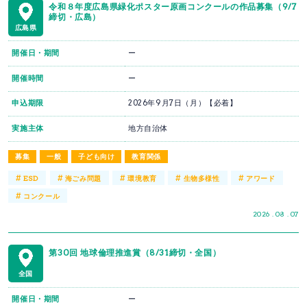
令和８年度広島県緑化ポスター原画コンクールの作品募集（9/7
締切・広島）
広島県
開催日・期間
ー
開催時間
ー
申込期限
2026年9月7日（月）【必着】
実施主体
地方自治体
募集
一般
子ども向け
教育関係
#
#
#
#
#
ESD
海ごみ問題
環境教育
生物多様性
アワード
#
コンクール
2026 . 08 . 07
第30回 地球倫理推進賞（8/31締切・全国）
全国
開催日・期間
ー