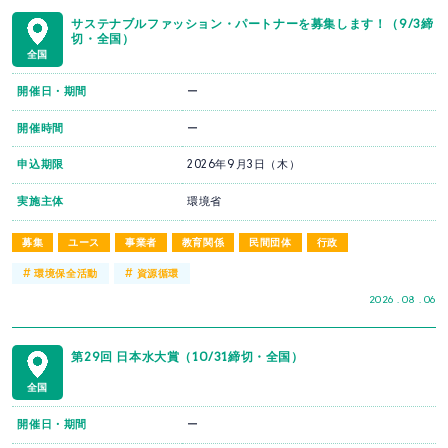
サステナブルファッション・パートナーを募集します！（9/3締
切・全国）
全国
開催日・期間
ー
開催時間
ー
申込期限
2026年9月3日（木）
実施主体
環境省
募集
ユース
事業者
教育関係
民間団体
行政
#
#
環境保全活動
資源循環
2026 . 08 . 06
第29回 日本水大賞（10/31締切・全国）
全国
開催日・期間
ー