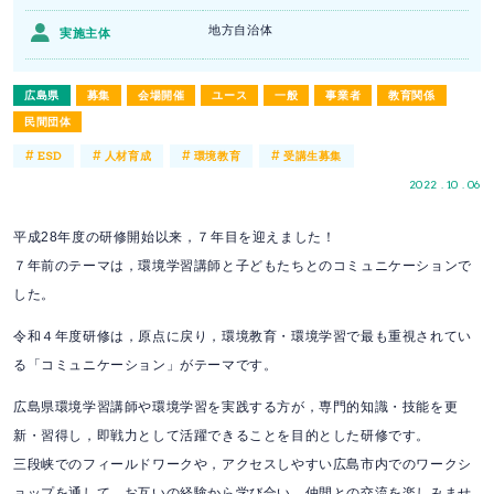
地方自治体
実施主体
広島県
募集
会場開催
ユース
一般
事業者
教育関係
民間団体
#
#
#
#
ESD
人材育成
環境教育
受講生募集
2022 . 10 . 06
平成28年度の研修開始以来，７年目を迎えました！
７年前のテーマは，環境学習講師と子どもたちとのコミュニケーションで
した。
令和４年度研修は，原点に戻り，環境教育・環境学習で最も重視されてい
る「コミュニケーション」がテーマです。
広島県環境学習講師や環境学習を実践する方が，専門的知識・技能を更
新・習得し，即戦力として活躍できることを目的とした研修です。
三段峡でのフィールドワークや，アクセスしやすい広島市内でのワークシ
ョップを通して，お互いの経験から学び合い，仲間との交流を楽しみませ