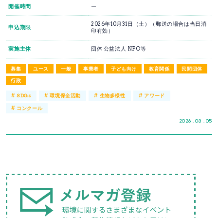
開催時間
ー
2026年10月31日（土）（郵送の場合は当日消
申込期限
印有効）
実施主体
団体 公益法人 NPO等
募集
ユース
一般
事業者
子ども向け
教育関係
民間団体
行政
#
#
#
#
SDGs
環境保全活動
生物多様性
アワード
#
コンクール
2026 . 08 . 05