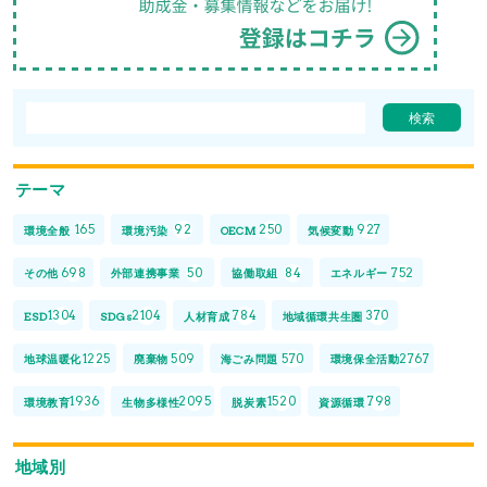
テーマ
165
92
250
927
環境全般
環境汚染
OECM
気候変動
698
50
84
752
その他
外部連携事業
協働取組
エネルギー
1304
2104
784
370
ESD
SDGs
人材育成
地域循環共生圏
1225
509
570
2767
地球温暖化
廃棄物
海ごみ問題
環境保全活動
1936
2095
1520
798
環境教育
生物多様性
脱炭素
資源循環
地域別