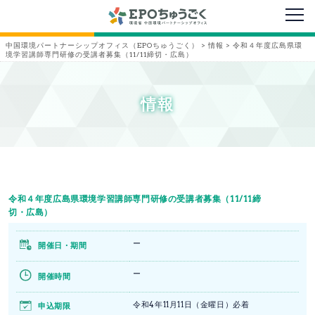
メニ
中国環境パートナーシップオフィス（EPOちゅうごく）
>
情報
>
令和４年度広島県環
境学習講師専門研修の受講者募集（11/11締切・広島）
情報
令和４年度広島県環境学習講師専門研修の受講者募集（11/11締
切・広島）
ー
開催日・期間
ー
開催時間
令和4年11月11日（金曜日）必着
申込期限