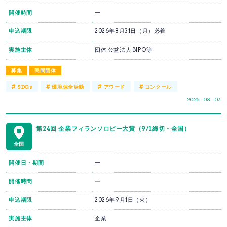
開催時間
ー
申込期限
2026年8月31日（月）必着
実施主体
団体 公益法人 NPO等
募集
民間団体
#
#
#
#
SDGs
環境保全活動
アワード
コンクール
2026 . 08 . 07
第24回 企業フィランソロピー大賞（9/1締切・全国）
全国
開催日・期間
ー
開催時間
ー
申込期限
2026年9月1日（火）
実施主体
企業