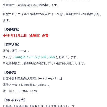
先着順で，定員を超えると締め切ります。
新型コロナウイルス感染症の状況によっては，延期や中止の可能性があり
ます。
【応募期限】
令和4年11月11日（金曜日）必着
【応募方法】
電話，電子メール，
または，
Googleフォームから申し込み
をお願いします。
申込締切後に，参加決定の通知と詳しい案内をお送りします。
【
応募先】
特定非営利活動法人環境パートナーひろしま
電子メール：fellow@kanpato.org
電 話：080-2937-1579
【問い合わせ先】
広島県 環境県民局 環境政策課 環境活動推進グループ