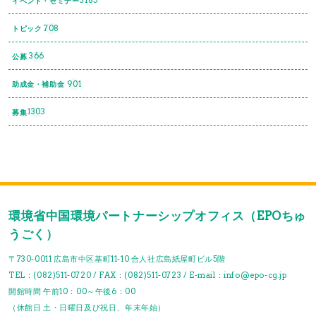
3185
イベント・セミナー
708
トピック
366
公募
901
助成金・補助金
1303
募集
環境省中国環境パートナーシップオフィス（EPOちゅ
うごく）
〒730-0011 広島市中区基町11-10 合人社広島紙屋町ビル5階
TEL：(082)511-0720 / FAX：(082)511-0723 / E-mail：info@epo-cg.jp
開館時間 午前10：00～午後6：00
（休館日 土・日曜日及び祝日、年末年始）