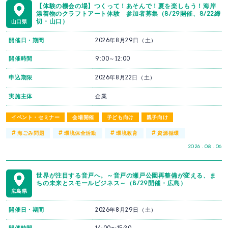
【体験の機会の場】つくって！あそんで！夏を楽しもう！海岸
漂着物のクラフトアート体験 参加者募集（8/29開催、8/22締
切・山口）
山口県
開催日・期間
2026年8月29日（土）
開催時間
9:00～12:00
申込期限
2026年8月22日（土）
実施主体
企業
イベント・セミナー
会場開催
子ども向け
親子向け
#
#
#
#
海ごみ問題
環境保全活動
環境教育
資源循環
2026 . 08 . 06
世界が注目する音戸へ。～音戸の瀬戸公園再整備が変える、ま
ちの未来とスモールビジネス～（8/29開催・広島）
広島県
開催日・期間
2026年8月29日（土）