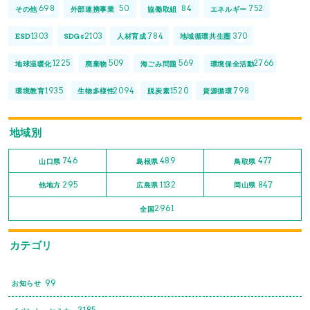
698
50
84
752
その他
外部連携事業
協働取組
エネルギー
1303
2103
784
370
ESD
SDGs
人材育成
地域循環共生圏
1225
509
569
2766
地球温暖化
廃棄物
海ごみ問題
環境保全活動
1935
2094
1520
798
環境教育
生物多様性
脱炭素
資源循環
地域別
746
489
477
山口県
島根県
鳥取県
295
1132
847
他地方
広島県
岡山県
2961
全国
カテゴリ
99
お知らせ