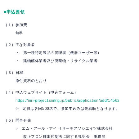
■申込要領
（１）参加費
無料
（２）主な対象者
・ 第一種特定製品の管理者（機器ユーザー等）
・ 建物解体業者及び廃棄物・リサイクル業者
（３）日程
添付資料のとおり
（４）申込ウェブサイト（申込フォーム）
https://mri-project.smktg.jp/public/application/add/14562
※ 定員は各回500名で、参加申込みは先着順となります。
（５）問合せ先
○ エム・アール・アイ リサーチアソシエイツ株式会社
改正フロン排出抑制法に関する説明会 事務局