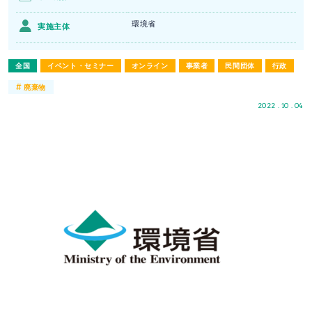
環境省
実施主体
全国
イベント・セミナー
オンライン
事業者
民間団体
行政
#
廃棄物
2022 . 10 . 04