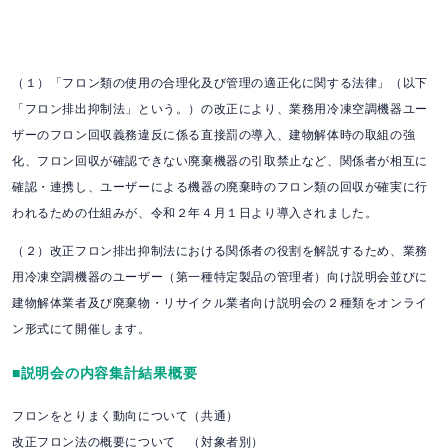
（１）「フロン類の使用の合理化及び管理の適正化に関する法律」（以下
「フロン排出抑制法」という。）の改正により、業務用冷凍空調機器ユー
ザーのフロン回収義務違反に係る直接罰の導入、建物解体時の取組の強
化、フロン回収が確認できない廃棄機器の引取禁止など、関係者が相互に
確認・連携し、ユーザーによる機器の廃棄時のフロン類の回収が確実に行
われるための仕組みが、令和２年４月１日より導入されました。
（２）改正フロン排出抑制法における関係者の役割を解説するため、業務
用冷凍空調機器のユーザー（第一種特定製品の管理者）向け説明会並びに
建物解体業者及び廃棄物・リサイクル業者向け説明会の２種類をオンライ
ン形式にて開催します。
■説明会の内容集計結果概要
フロンをとりまく動向について（共通）
改正フロン法の概要について （対象者別）