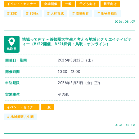
イベント・セミナー
会場開催
一般
子ども向け
親子向け
#
#
#
#
#
ESD
SDGs
人材育成
環境教育
生物多様性
2026 . 08 . 07
地域って何？－首都圏大学生と考える地域とクリエイティビテ
ィー（8/22開催、8/21締切・鳥取＋オンライン）
鳥取県
開催日・期間
2026年8月22日（土）
開催時間
10:30～12:00
申込期限
2026年8月21日（金）正午
実施主体
その他
イベント・セミナー
一般
#
地域循環共生圏
2026 . 08 . 06