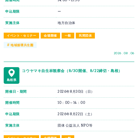
開催時間
14:00〜15:30
申込期限
ー
実施主体
地方自治体
イベント・セミナー
会場開催
一般
民間団体
#
地域循環共生圏
2026 . 08 . 06
コウヤマキ自生林観察会（8/30開催、8/22締切・島根）
島根県
開催日・期間
2026年8月30日（日）
開催時間
10：00～14：00
申込期限
2026年8月22日（土）
実施主体
団体 公益法人 NPO等
イベント・セミナー
会場開催
一般