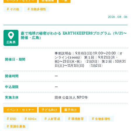
#
#
その他
生物多様性
2026 . 08 . 06
森で地球の秘密がわかる EARTHKEEPERSプログラム（9/21〜
開催・広島）
広島県
事前説明会：9月6日(日) 19:00〜20:00〈オ
ンライン(zoom)〉 第１回：9月21日(月・
開催日・期間
祝)〜23日(水･祝）〈2泊3日〉 第２回：10月31
日(土)〜11月1日(日) 〈1泊2日〉
開催時間
ー
申込期限
ー
実施主体
団体 公益法人 NPO等
イベント・セミナー
子ども向け
親子向け
#
#
#
#
#
ESD
SDGs
人材育成
環境教育
生物多様性
#
受講生募集