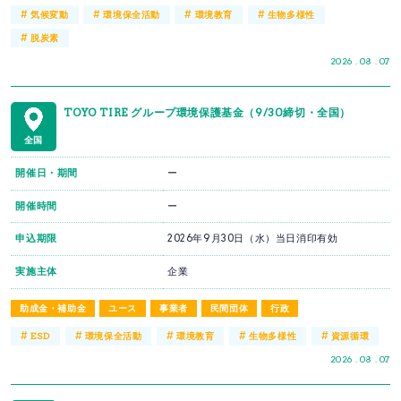
#
#
#
#
気候変動
環境保全活動
環境教育
生物多様性
#
脱炭素
2026 . 08 . 07
TOYO TIRE グループ環境保護基金（9/30締切・全国）
全国
開催日・期間
ー
開催時間
ー
申込期限
2026年9月30日（水）当日消印有効
実施主体
企業
助成金・補助金
ユース
事業者
民間団体
行政
#
#
#
#
#
ESD
環境保全活動
環境教育
生物多様性
資源循環
2026 . 08 . 07