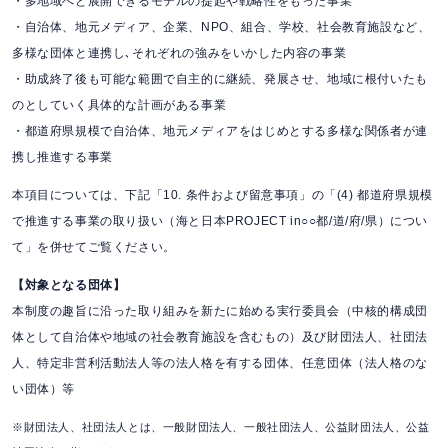
・多地域へと展開できるモデルの提起や戦略性をもった事業
・自治体、地元メディア、企業、NPO、組合、学校、社会教育施設など、
多様な団体と連携し､それぞれの強みをいかした内容の事業
・助成終了後も可能な範囲で自主的に継続、発展させ、地域に根付いたも
のとしていく具体的な計画がある事業
・都道府県規模で自治体、地元メディアをはじめとする多様な関係者が連
携し推進する事業
本項目については、下記「10. 条件および留意事項」の「(4) 都道府県規模
で推進する事業の取り扱い（海と日本PROJECT in○○都/道/府/県）につい
て」を併せてご覧ください。
【対象となる団体】
本制度の趣旨に沿った取り組みを新たに始める実行委員会（中核的構成団
体として自治体や地域の社会教育施設を含むもの）及び財団法人、社団法
人、特定非営利活動法人等の法人格を有する団体、任意団体（法人格のな
い団体）等
※財団法人、社団法人とは、一般財団法人、一般社団法人、公益財団法人、公益