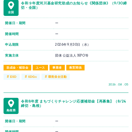
令和９年度河川基金研究助成のお知らせ《関係団体》（9/30締
切・全国）
全国
開催日・期間
ー
開催時間
ー
申込期限
2026年9月30日（水）
実施主体
団体 公益法人 NPO等
助成金・補助金
ユース
事業者
教育関係
#
#
#
ESD
SDGs
環境保全活動
2026 . 08 . 05
令和8年度 まちづくりチャレンジ応援補助金【再募集】（8/24
締切・島根）
島根県
開催日・期間
ー
開催時間
ー