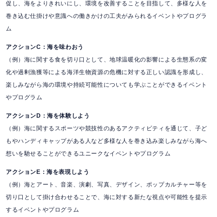
促し、海をよりきれいにし、環境を改善することを目指して、多様な人を
巻き込む仕掛けや意識への働きかけの工夫がみられるイベントやプログラ
ム
アクションC：海を味わおう
（例）海に関する食を切り口として、地球温暖化の影響による生態系の変
化や過剰漁獲等による海洋生物資源の危機に対する正しい認識を形成し、
楽しみながら海の環境や持続可能性についても学ぶことができるイベント
やプログラム
アクションD：海を体験しよう
（例）海に関するスポーツや競技性のあるアクティビティを通じて、子ど
もやハンディキャップがある人など多様な人を巻き込み楽しみながら海へ
想いを馳せることができるユニークなイベントやプログラム
アクションE：海を表現しよう
（例）海とアート、音楽、演劇、写真、デザイン、ポップカルチャー等を
切り口として掛け合わせることで、海に対する新たな視点や可能性を提示
するイベントやプログラム