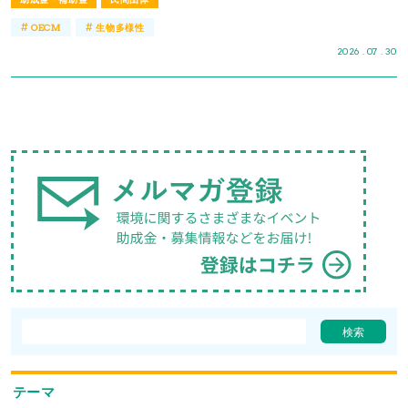
#
#
OECM
生物多様性
2026 . 07 . 30
テーマ