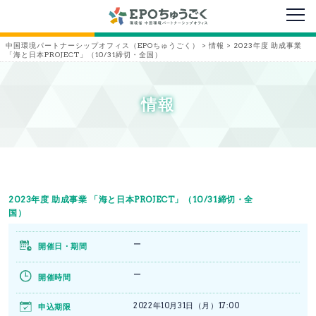
メニ
中国環境パートナーシップオフィス（EPOちゅうごく）
>
情報
>
2023年度 助成事業
「海と日本PROJECT」（10/31締切・全国）
情報
2023年度 助成事業 「海と日本PROJECT」（10/31締切・全
国）
ー
開催日・期間
ー
開催時間
2022年10月31日（月）17:00
申込期限