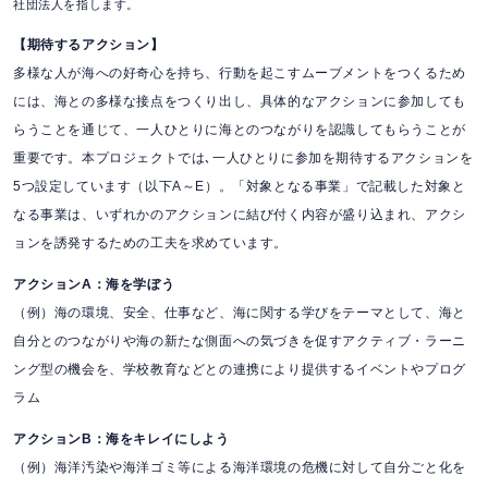
社団法人を指します。
【期待するアクション】
多様な人が海への好奇心を持ち、行動を起こすムーブメントをつくるため
には、海との多様な接点をつくり出し、具体的なアクションに参加しても
らうことを通じて、一人ひとりに海とのつながりを認識してもらうことが
重要です。本プロジェクトでは､一人ひとりに参加を期待するアクションを
5つ設定しています（以下A～E）。「対象となる事業」で記載した対象と
なる事業は、いずれかのアクションに結び付く内容が盛り込まれ、アクシ
ョンを誘発するための工夫を求めています。
アクションA：海を学ぼう
（例）海の環境、安全、仕事など、海に関する学びをテーマとして、海と
自分とのつながりや海の新たな側面への気づきを促すアクティブ・ラーニ
ング型の機会を、学校教育などとの連携により提供するイベントやプログ
ラム
アクションB：海をキレイにしよう
（例）海洋汚染や海洋ゴミ等による海洋環境の危機に対して自分ごと化を