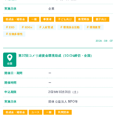
実施主体
企業
助成金・補助金
一般
事業者
子ども向け
教育関係
親子向け
#
#
#
#
#
ESD
SDGs
人材育成
環境保全活動
環境教育
#
生物多様性
2026 . 08 . 07
第37回コメリ緑資金環境助成（10/24締切・全国）
全国
開催日・期間
ー
開催時間
ー
申込期限
2026年10月31日（土）
実施主体
団体 公益法人 NPO等
助成金・補助金
ユース
一般
民間団体