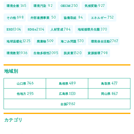
165
92
250
927
環境全般
環境汚染
OECM
気候変動
698
50
84
752
その他
外部連携事業
協働取組
エネルギー
1304
2104
784
370
ESD
SDGs
人材育成
地域循環共生圏
1225
509
570
2767
地球温暖化
廃棄物
海ごみ問題
環境保全活動
1936
2095
1520
798
環境教育
生物多様性
脱炭素
資源循環
地域別
746
489
477
山口県
島根県
鳥取県
295
1133
847
他地方
広島県
岡山県
2962
全国
カテゴリ