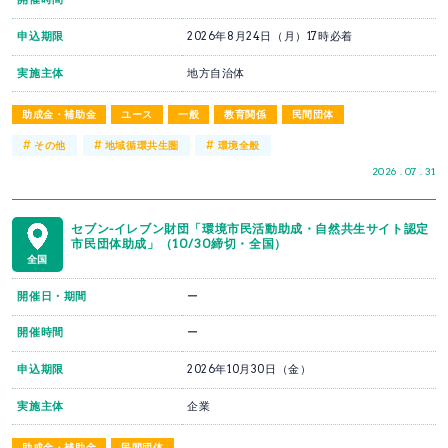
申込期限
2026年8月24日（月）17時必着
実施主体
地方自治体
助成金・補助金
ユース
一般
教育関係
民間団体
#
#
#
その他
地域循環共生圏
環境全般
2026 . 07 . 31
セブン-イレブン財団「環境市民活動助成・自然共生サイト認定
市民団体助成」（10/30締切・全国）
全国
開催日・期間
ー
開催時間
ー
申込期限
2026年10月30日（金）
実施主体
企業
助成金・補助金
民間団体