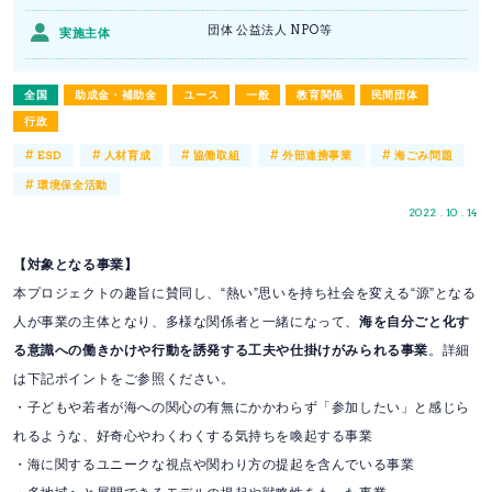
団体 公益法人 NPO等
実施主体
全国
助成金・補助金
ユース
一般
教育関係
民間団体
行政
#
#
#
#
#
ESD
人材育成
協働取組
外部連携事業
海ごみ問題
#
環境保全活動
2022 . 10 . 14
【対象となる事業】
本プロジェクトの趣旨に賛同し、“熱い”思いを持ち社会を変える“源”となる
人が事業の主体となり、多様な関係者と一緒になって、
海を自分ごと化す
る意識への働きかけや行動を誘発する工夫や仕掛けがみられる事業
。詳細
は下記ポイントをご参照ください。
・子どもや若者が海への関心の有無にかかわらず「参加したい」と感じら
れるような、好奇心やわくわくする気持ちを喚起する事業
・海に関するユニークな視点や関わり方の提起を含んでいる事業