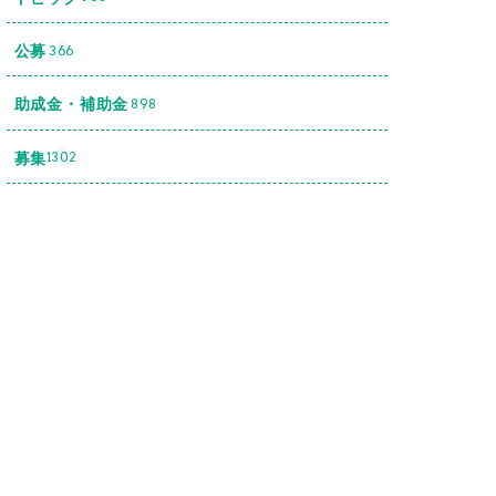
公募
366
助成金・補助金
898
募集
1302