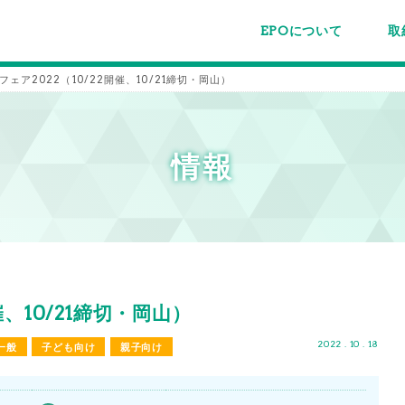
EPOについて
取
EPOちゅうごくについて
事業内容
スタッフ紹介
施設案内/利用案内
パー
主催
各種
メー
メル
ェア2022（10/22開催、10/21締切・岡山）
情報
催、10/21締切・岡山）
2022 . 10 . 18
一般
子ども向け
親子向け