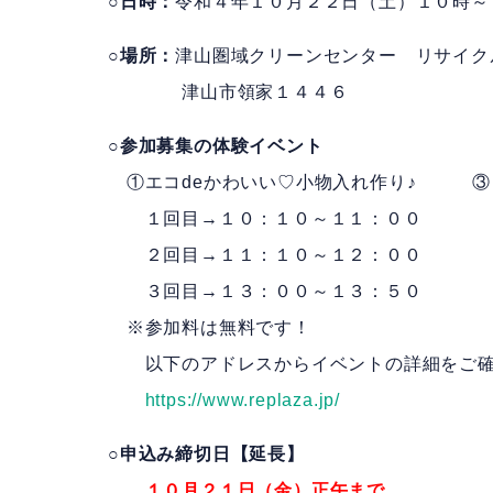
○日時：
令和４年１０月２２日（土）１０時～
○場所：
津山圏域クリーンセンター リサイク
津山市領家１４４６
○参加募集の体験イベント
①エコdeかわいい♡小物入れ作り♪ ③自
１回目→１０：１０～１１：００ １
２回目→１１：１０～１２：００ ２
３回目→１３：００～１３：５０ ３
※参加料は無料です！
以下のアドレスからイベントの詳細をご確
https://www.replaza.jp/
○申込み締切日【延長】
１０月２１日（金）正午まで