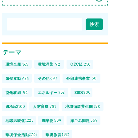
テーマ
環境全般
環境汚染
OECM
165
92
250
気候変動
その他
外部連携事業
926
697
50
協働取組
エネルギー
ESD
84
752
1300
SDGs
人材育成
地域循環共生圏
2100
781
370
地球温暖化
廃棄物
海ごみ問題
1225
509
569
環境保全活動
環境教育
2762
1931