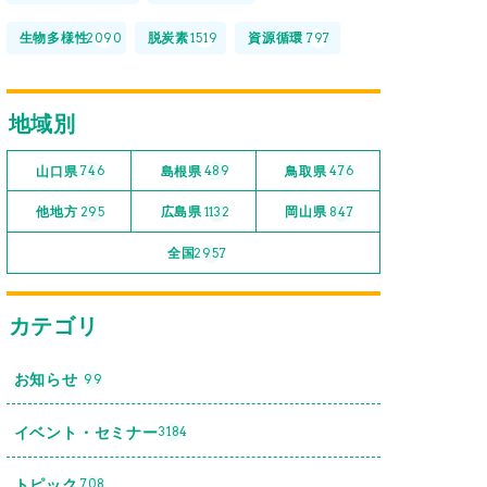
生物多様性
脱炭素
資源循環
2090
1519
797
地域別
山口県
島根県
鳥取県
746
489
476
他地方
広島県
岡山県
295
1132
847
全国
2957
カテゴリ
お知らせ
99
イベント・セミナー
3184
トピック
708