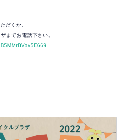
いただくか、
ザまでお電話下さい。
NwPB5MMrBVav5E669