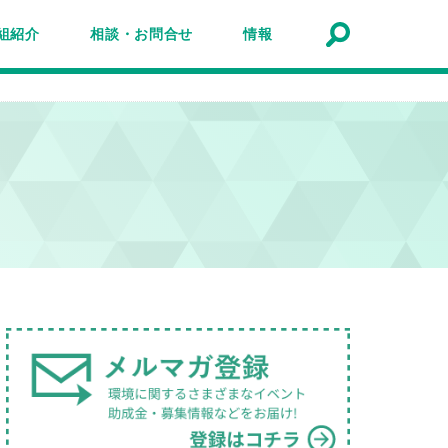
組紹介
相談・お問合せ
情報
トナーシップ紹介
事業報告
事例
ルマガジン
マガ登録
アクセスマップ
Q&A
お問合せ
情報検索
お知らせ
イベント・セミナー
トピック
公募
助成金・補助金
募集