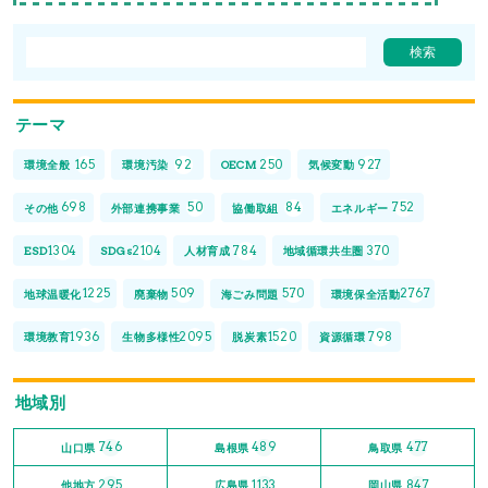
テーマ
165
92
250
927
環境全般
環境汚染
OECM
気候変動
698
50
84
752
その他
外部連携事業
協働取組
エネルギー
1304
2104
784
370
ESD
SDGs
人材育成
地域循環共生圏
1225
509
570
2767
地球温暖化
廃棄物
海ごみ問題
環境保全活動
1936
2095
1520
798
環境教育
生物多様性
脱炭素
資源循環
地域別
746
489
477
山口県
島根県
鳥取県
295
1133
847
他地方
広島県
岡山県