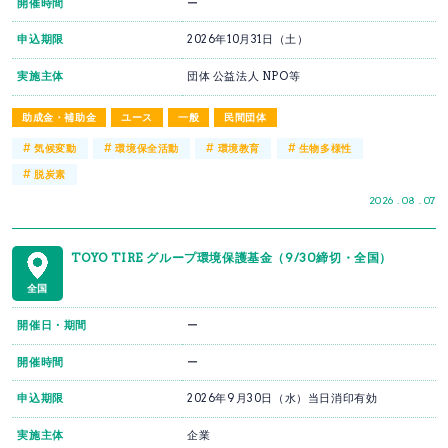
開催時間
ー
申込期限
2026年10月31日（土）
実施主体
団体 公益法人 NPO等
助成金・補助金
ユース
一般
民間団体
#
#
#
#
気候変動
環境保全活動
環境教育
生物多様性
#
脱炭素
2026 . 08 . 07
TOYO TIRE グループ環境保護基金（9/30締切・全国）
全国
開催日・期間
ー
開催時間
ー
申込期限
2026年9月30日（水）当日消印有効
実施主体
企業