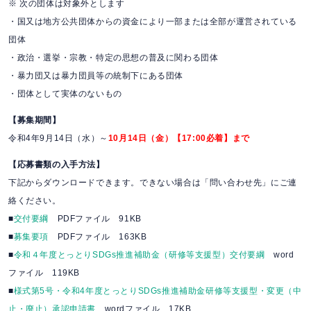
※ 次の団体は対象外とします
・国又は地方公共団体からの資金により一部または全部が運営されている
団体
・政治・選挙・宗教・特定の思想の普及に関わる団体
・暴力団又は暴力団員等の統制下にある団体
・団体として実体のないもの
【募集期間】
令和4年9月14日（水）～
10月14日（金）【17:00必着】まで
【応募書類の入手方法】
下記からダウンロードできます。できない場合は「問い合わせ先」にご連
絡ください。
■
交付要綱
PDFファイル 91KB
■
募集要項
PDFファイル 163KB
■
令和４年度とっとりSDGs推進補助金（研修等支援型）交付要綱
word
ファイル 119KB
■
様式第5号・令和4年度とっとりSDGs推進補助金研修等支援型・変更（中
止・廃止）承認申請書
wordファイル 17KB