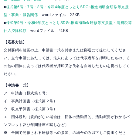
■
様式第6号・7号・8号・令和4年度とっとりSDGs推進補助金研修等支援
型・事業・報告関係
wordファイル 22KB
■
様式第9号・令和4年度とっとりSDGs推進補助金研修等支援型・消費税等
仕入控除税額
wordファイル 41KB
【応募方法】
交付要綱を確認の上、申請書一式を持参または郵送にて提出してくださ
い。交付申請にあたっては、法人にあっては代表者印を押印したもの、そ
の他の団体にあっては代表者が押印又は氏名を自署したものを提出してく
ださい。
【申請書一式】
ア 申請書（様式第１号）
イ 事業計画書（様式第２号）
ウ 収支予算書（様式第３号）
エ 団体規約（規約がない場合は、団体の活動目的、活動概要がわかるパ
ンフレット及び年間計画の写しなど）
※「全国で開催される研修等への参加」の場合のみ以下もご提出くださ