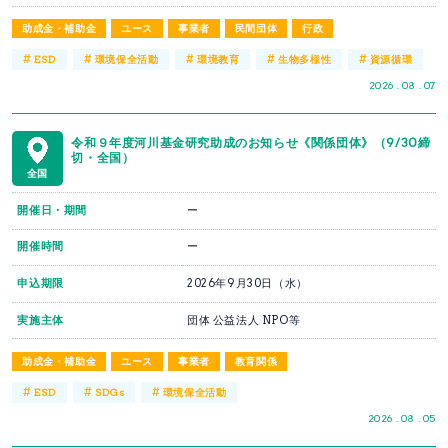
助成金・補助金
ユース
事業者
民間団体
行政
#
#
#
#
#
ESD
環境保全活動
環境教育
生物多様性
資源循環
2026 . 08 . 07
令和９年度河川基金研究助成のお知らせ《関係団体》（9/30締
切・全国）
全国
開催日・期間
ー
開催時間
ー
申込期限
2026年9月30日（水）
実施主体
団体 公益法人 NPO等
助成金・補助金
ユース
事業者
教育関係
#
#
#
ESD
SDGs
環境保全活動
2026 . 08 . 05