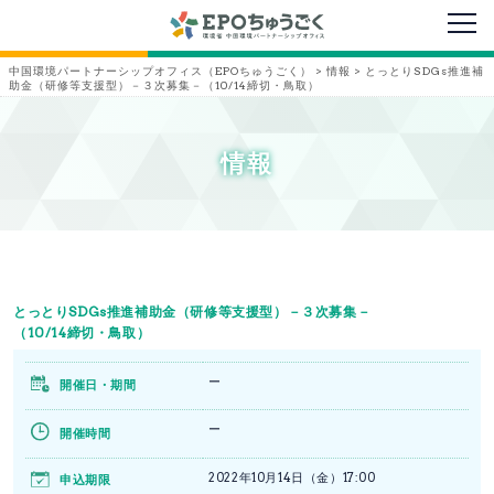
メニ
中国環境パートナーシップオフィス（EPOちゅうごく）
>
情報
>
とっとりSDGs推進補
助金（研修等支援型）－３次募集－（10/14締切・鳥取）
情報
とっとりSDGs推進補助金（研修等支援型）－３次募集－
（10/14締切・鳥取）
ー
開催日・期間
ー
開催時間
2022年10月14日（金）17:00
申込期限