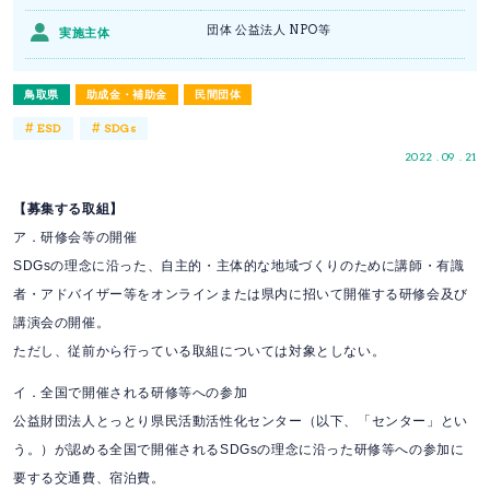
団体 公益法人 NPO等
実施主体
鳥取県
助成金・補助金
民間団体
#
#
ESD
SDGs
2022 . 09 . 21
【募集する取組】
ア．研修会等の開催
SDGsの理念に沿った、自主的・主体的な地域づくりのために講師・有識
者・アドバイザー等をオンラインまたは県内に招いて開催する研修会及び
講演会の開催。
ただし、従前から行っている取組については対象としない。
イ．全国で開催される研修等への参加
公益財団法人とっとり県民活動活性化センター（以下、「センター」とい
う。）が認める全国で開催されるSDGsの理念に沿った研修等への参加に
要する交通費、宿泊費。