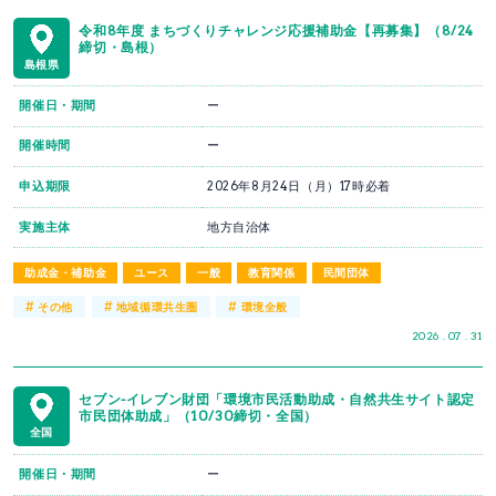
令和8年度 まちづくりチャレンジ応援補助金【再募集】（8/24
締切・島根）
島根県
開催日・期間
ー
開催時間
ー
申込期限
2026年8月24日（月）17時必着
実施主体
地方自治体
助成金・補助金
ユース
一般
教育関係
民間団体
#
#
#
その他
地域循環共生圏
環境全般
2026 . 07 . 31
セブン-イレブン財団「環境市民活動助成・自然共生サイト認定
市民団体助成」（10/30締切・全国）
全国
開催日・期間
ー