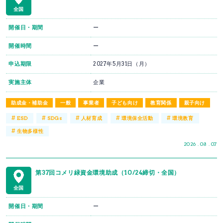
全国
開催日・期間
ー
開催時間
ー
申込期限
2027年5月31日（月）
実施主体
企業
助成金・補助金
一般
事業者
子ども向け
教育関係
親子向け
#
#
#
#
#
ESD
SDGs
人材育成
環境保全活動
環境教育
#
生物多様性
2026 . 08 . 07
第37回コメリ緑資金環境助成（10/24締切・全国）
全国
開催日・期間
ー