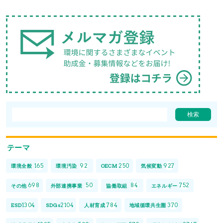
テーマ
165
92
250
927
環境全般
環境汚染
OECM
気候変動
698
50
84
752
その他
外部連携事業
協働取組
エネルギー
1304
2104
784
370
ESD
SDGs
人材育成
地域循環共生圏