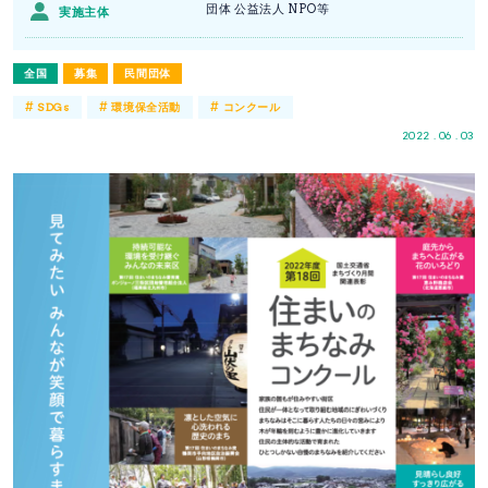
団体 公益法人 NPO等
実施主体
全国
募集
民間団体
#
#
#
SDGs
環境保全活動
コンクール
2022 . 06 . 03