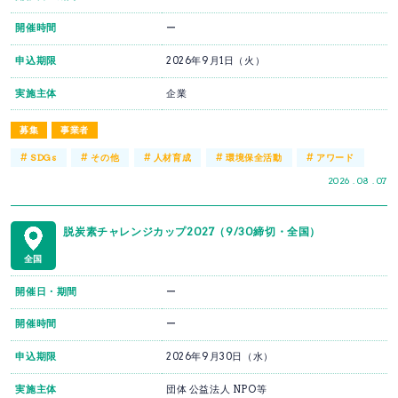
開催時間
ー
申込期限
2026年9月1日（火）
実施主体
企業
募集
事業者
#
#
#
#
#
SDGs
その他
人材育成
環境保全活動
アワード
2026 . 08 . 07
脱炭素チャレンジカップ2027（9/30締切・全国）
全国
開催日・期間
ー
開催時間
ー
申込期限
2026年9月30日（水）
実施主体
団体 公益法人 NPO等