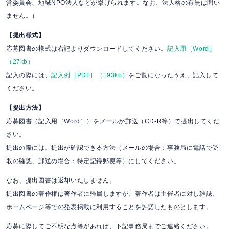
営委員会、地域NPO法人などが挙げられます。なお、法人格の有無は問い
ません。）
【提出様式】
応募図書の様式は右記よりダウンロードしてください。
記入用［Word］
（27kb）
記入の際には、
記入例［PDF］（193kb）
をご覧になったうえ、記入して
ください。
【提出方法】
応募図書（記入用［Word］）をメールか郵送（CD-R等）で提出してくだ
さい。
提出の際には、提出が確認できる方法（メールの場合：事務局に電話で受
取の確認、郵送の場合：特定記録郵便等）にしてください。
なお、提出図書は返却いたしません。
提出図書の著作権は著作者に帰属しますが、著作者は主催者に対し雑誌、
ホームページ等での発表掲載に利用することを許諾したものとします。
応募に際してご不明な点等があれば、下記事務局までご連絡ください。