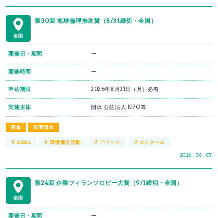
第30回 地球倫理推進賞（8/31締切・全国）
全国
開催日・期間
ー
開催時間
ー
申込期限
2026年8月31日（月）必着
実施主体
団体 公益法人 NPO等
募集
民間団体
#
#
#
#
SDGs
環境保全活動
アワード
コンクール
2026 . 08 . 07
第24回 企業フィランソロピー大賞（9/1締切・全国）
全国
開催日・期間
ー