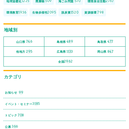
1225
509
570
2767
地球温暖化
廃棄物
海ごみ問題
環境保全活動
1936
2095
1520
798
環境教育
生物多様性
脱炭素
資源循環
地域別
746
489
477
山口県
島根県
鳥取県
295
1133
847
他地方
広島県
岡山県
2962
全国
カテゴリ
99
お知らせ
3185
イベント・セミナー
708
トピック
366
公募