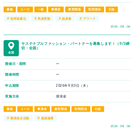
募集
ユース
一般
事業者
教育関係
民間団体
行政
#
#
#
#
地球温暖化
気候変動
脱炭素
アワード
2026 . 08 . 06
サステナブルファッション・パートナーを募集します！（9/3締
切・全国）
全国
開催日・期間
ー
開催時間
ー
申込期限
2026年9月3日（木）
実施主体
環境省
募集
ユース
事業者
教育関係
民間団体
行政
#
#
環境保全活動
資源循環
2026 . 08 . 06