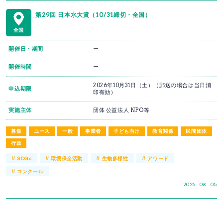
第29回 日本水大賞（10/31締切・全国）
全国
開催日・期間
ー
開催時間
ー
2026年10月31日（土）（郵送の場合は当日消
申込期限
印有効）
実施主体
団体 公益法人 NPO等
募集
ユース
一般
事業者
子ども向け
教育関係
民間団体
行政
#
#
#
#
SDGs
環境保全活動
生物多様性
アワード
#
コンクール
2026 . 08 . 05