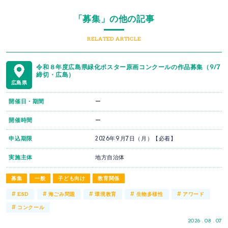
「募集」の他の記事
RELATED ARTICLE
令和８年度広島県緑化ポスター原画コンクールの作品募集（9/7
締切・広島）
広島県
開催日・期間
ー
開催時間
ー
申込期限
2026年9月7日（月）【必着】
実施主体
地方自治体
募集
一般
子ども向け
教育関係
#
#
#
#
#
ESD
海ごみ問題
環境教育
生物多様性
アワード
#
コンクール
2026 . 08 . 07