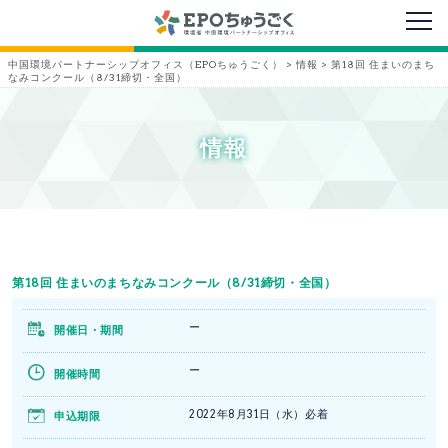
メニ
中国環境パートナーシップオフィス（EPOちゅうごく）
>
情報
>
第18回 住まいのまち
なみコンクール（8/31締切・全国）
情報
第18回 住まいのまちなみコンクール（8/31締切・全国）
ー
開催日・期間
ー
開催時間
2022年8月31日（水）必着
申込期限