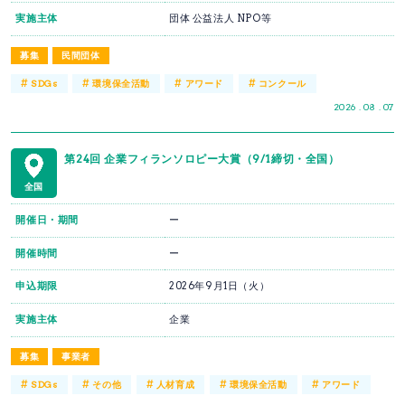
実施主体
団体 公益法人 NPO等
募集
民間団体
#
#
#
#
SDGs
環境保全活動
アワード
コンクール
2026 . 08 . 07
第24回 企業フィランソロピー大賞（9/1締切・全国）
全国
開催日・期間
ー
開催時間
ー
申込期限
2026年9月1日（火）
実施主体
企業
募集
事業者
#
#
#
#
#
SDGs
その他
人材育成
環境保全活動
アワード