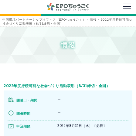
メニ
中国環境パートナーシップオフィス（EPOちゅうごく）
>
情報
>
2022年度持続可能な
社会づくり活動表彰（8/31締切・全国）
情報
2022年度持続可能な社会づくり活動表彰（8/31締切・全国）
ー
開催日・期間
ー
開催時間
2022年8月31日（水）〔必着〕
申込期限