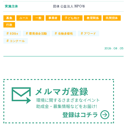
実施主体
団体 公益法人 NPO等
募集
ユース
一般
事業者
子ども向け
教育関係
民間団体
行政
#
#
#
#
SDGs
環境保全活動
生物多様性
アワード
#
コンクール
2026 . 08 . 05