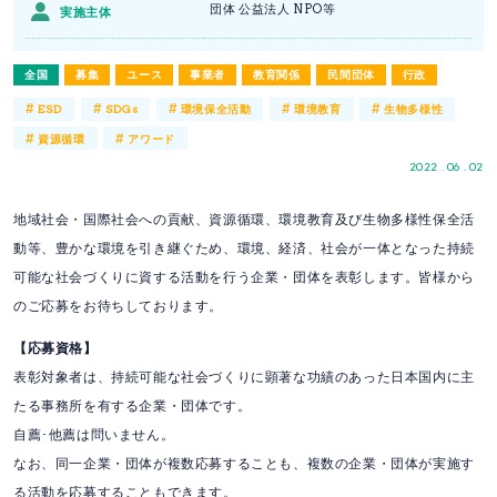
団体 公益法人 NPO等
実施主体
全国
募集
ユース
事業者
教育関係
民間団体
行政
#
#
#
#
#
ESD
SDGs
環境保全活動
環境教育
生物多様性
#
#
資源循環
アワード
2022 . 06 . 02
地域社会・国際社会への貢献、資源循環、環境教育及び生物多様性保全活
動等、豊かな環境を引き継ぐため、環境、経済、社会が一体となった持続
可能な社会づくりに資する活動を行う企業・団体を表彰します。皆様から
のご応募をお待ちしております。
【応募資格】
表彰対象者は、持続可能な社会づくりに顕著な功績のあった日本国内に主
たる事務所を有する企業・団体です。
自薦･他薦は問いません。
なお、同一企業・団体が複数応募することも、複数の企業・団体が実施す
る活動を応募することもできます。