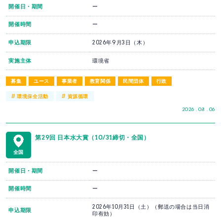
開催日・期間
ー
開催時間
ー
申込期限
2026年9月3日（木）
実施主体
環境省
募集
ユース
事業者
教育関係
民間団体
行政
#
#
環境保全活動
資源循環
2026 . 08 . 06
第29回 日本水大賞（10/31締切・全国）
全国
開催日・期間
ー
開催時間
ー
2026年10月31日（土）（郵送の場合は当日消
申込期限
印有効）