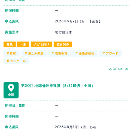
開催時間
ー
申込期限
2026年9月7日（月）【必着】
実施主体
地方自治体
募集
一般
子ども向け
教育関係
#
#
#
#
#
ESD
海ごみ問題
環境教育
生物多様性
アワード
#
コンクール
2026 . 08 . 07
第30回 地球倫理推進賞（8/31締切・全国）
全国
開催日・期間
ー
開催時間
ー
申込期限
2026年8月31日（月）必着