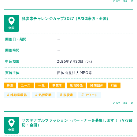
2026 . 08 . 07
脱炭素チャレンジカップ2027（9/30締切・全国）
全国
開催日・期間
ー
開催時間
ー
申込期限
2026年9月30日（水）
実施主体
団体 公益法人 NPO等
募集
ユース
一般
事業者
教育関係
民間団体
行政
#
#
#
#
地球温暖化
気候変動
脱炭素
アワード
2026 . 08 . 06
サステナブルファッション・パートナーを募集します！（9/3締
切・全国）
全国