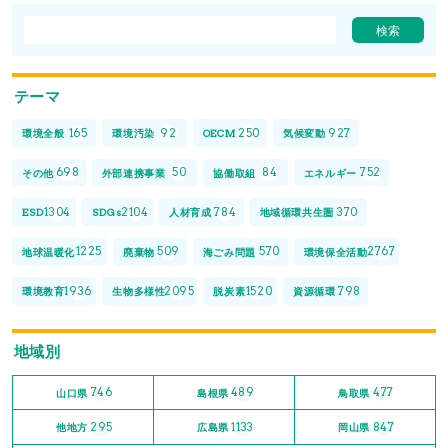
テーマ
165
92
250
927
環境全般
環境汚染
OECM
気候変動
698
50
84
752
その他
外部連携事業
協働取組
エネルギー
1304
2104
784
370
ESD
SDGs
人材育成
地域循環共生圏
1225
509
570
2767
地球温暖化
廃棄物
海ごみ問題
環境保全活動
1936
2095
1520
798
環境教育
生物多様性
脱炭素
資源循環
地域別
746
489
477
山口県
島根県
鳥取県
295
1133
847
他地方
広島県
岡山県