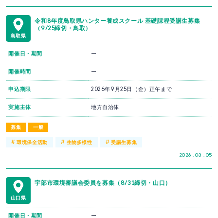
令和8年度鳥取県ハンター養成スクール 基礎課程受講生募集
（9/25締切・鳥取）
鳥取県
開催日・期間
ー
開催時間
ー
申込期限
2026年9月25日（金）正午まで
実施主体
地方自治体
募集
一般
#
#
#
環境保全活動
生物多様性
受講生募集
2026 . 08 . 05
宇部市環境審議会委員を募集（8/31締切・山口）
山口県
開催日・期間
ー