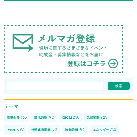
テーマ
165
92
250
925
環境全般
環境汚染
OECM
気候変動
697
50
84
752
その他
外部連携事業
協働取組
エネルギー