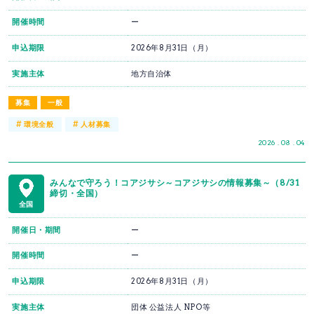
開催時間
ー
申込期限
2026年8月31日（月）
実施主体
地方自治体
募集
一般
#
#
環境全般
人材募集
2026 . 08 . 04
みんなで守ろう！コアジサシ～コアジサシの情報募集～（8/31
締切・全国）
全国
開催日・期間
ー
開催時間
ー
申込期限
2026年8月31日（月）
実施主体
団体 公益法人 NPO等