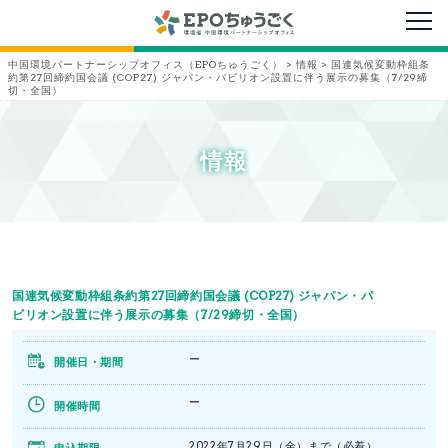
メニ
中国環境パートナーシップオフィス（EPOちゅうごく）
>
情報
>
国連気候変動枠組条
約第27回締約国会議 (COP27) ジャパン・パビリオン設置に伴う展示の募集（7/29締
切・全国）
情報
国連気候変動枠組条約第27回締約国会議 (COP27) ジャパン・パ
ビリオン設置に伴う展示の募集（7/29締切・全国）
ー
開催日・期間
ー
開催時間
2022年7月29日（金）まで（必着）