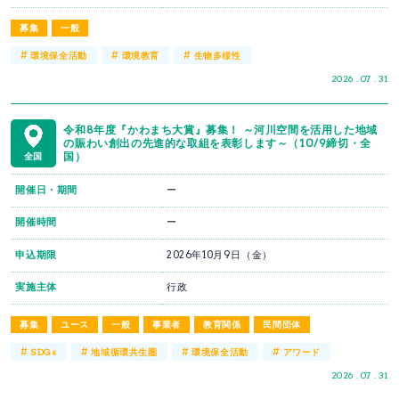
募集
一般
#
#
#
環境保全活動
環境教育
生物多様性
2026 . 07 . 31
令和8年度『かわまち大賞』募集！ ～河川空間を活用した地域
の賑わい創出の先進的な取組を表彰します～（10/9締切・全
国）
全国
開催日・期間
ー
開催時間
ー
申込期限
2026年10月9日（金）
実施主体
行政
募集
ユース
一般
事業者
教育関係
民間団体
#
#
#
#
SDGs
地域循環共生圏
環境保全活動
アワード
2026 . 07 . 31