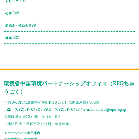
708
トピック
366
公募
898
助成金・補助金
1301
募集
環境省中国環境パートナーシップオフィス（EPOちゅ
うごく）
〒730-0011 広島市中区基町11-10 合人社広島紙屋町ビル5階
TEL：(082)511-0720 / FAX：(082)511-0723 / E-mail：info@epo-cg.jp
開館時間 午前10：00～午後6：00
（休館日 土・日曜日及び祝日、年末年始）
ホームページ利用案内