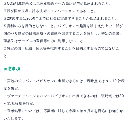
③CO2削減効果又は気候変動適応への高い寄与が見込まれること。
④我が国が世界に誇る技術／イノベーションであること。
⑤2030年又は2050年までに社会に実装できることが見込まれること。
⑥営利のみを目的としないこと。パビリオンの趣旨を踏まえた上で、我が
国のパリ協定の目標達成への貢献を
発
信することを旨とし、特定の企業、
商品又はサービスの宣伝等のみに利用しないこと。
⑦特定の国、組織、個人等を批判することを目的とするものではないこ
と。
留意事項
・実地のジャパン・パビリオンに出展できるのは、現時点では８～10 社程
度を想定。
・ヴァーチャル・ジャパン・パビリオンに出展できるのは、現時点では30
～35社程度を想定。
・選考結果については、応募者に対して令和４年８月末を目処にお知らせ
いたします。