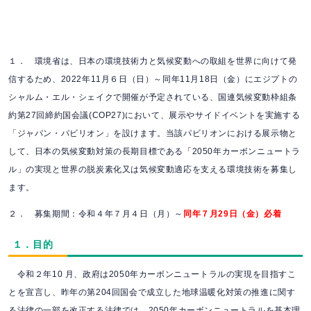
１． 環境省は、日本の環境技術力と気候変動への取組を世界に向けて発
信するため、2022年11月６日（日）～同年11月18日（金）にエジプトの
シャルム・
エル・シェイクで開催が予定されている、国連気候変動枠組条
約第27回締約国会議(COP27)において、展示やサイドイベントを実施する
「ジャパン・パビリ
オン」を設けます。
当該パビリオンにおける展示物と
して、日本の気候変動対策の長期目標である「2050年カーボンニュートラ
ル」の実現と世界の脱炭素化又は気候変動適応
を支える環境技術を募集し
ます。
２． 募集期間：令和４年７月４日（月）～
同年７月29日（金）必着
１．目的
令和２年10 月、政府は2050年カーボンニュートラルの実現を目指すこ
とを宣言し、昨年の第204回国会で成立した地球温暖化対策の推進に関す
る法律の一
部を改正する法律では、2050年カーボンニュートラルを基本理