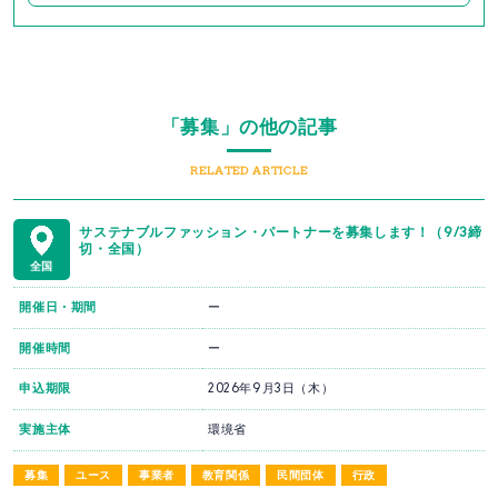
「募集」の他の記事
RELATED ARTICLE
サステナブルファッション・パートナーを募集します！（9/3締
切・全国）
全国
開催日・期間
ー
開催時間
ー
申込期限
2026年9月3日（木）
実施主体
環境省
募集
ユース
事業者
教育関係
民間団体
行政