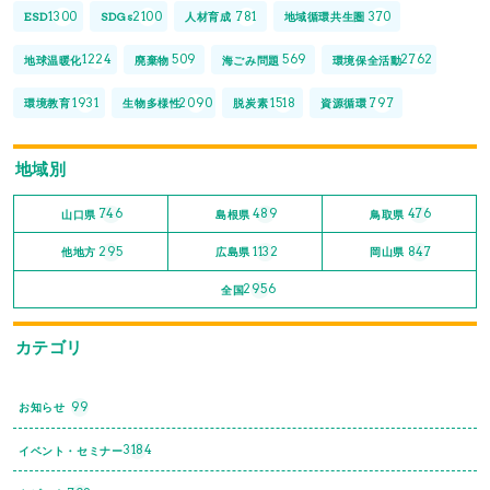
1300
2100
781
370
ESD
SDGs
人材育成
地域循環共生圏
1224
509
569
2762
地球温暖化
廃棄物
海ごみ問題
環境保全活動
1931
2090
1518
797
環境教育
生物多様性
脱炭素
資源循環
地域別
746
489
476
山口県
島根県
鳥取県
295
1132
847
他地方
広島県
岡山県
2956
全国
カテゴリ
99
お知らせ
3184
イベント・セミナー