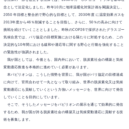
念として法定化しました。昨年10月に地球温暖化対策計画を閣議決定し、
2050 年目標と整合
的で野心的な目標として、2030年度 に温室効果ガスを
2013年度から46％削減することを目指し、さらに、50％の高みに向けて
挑戦を続けていくこととしま
した。
昨秋のCOP26で採択されたグラスゴー
気候合意では、パリ協定の目標実施における隔たりに対処するため、この
決定的な10年間における緩和や適応等に関
する野心と行動を強化すること
の緊急性が強調されました。
我が国としては、今後とも、国内外において、脱炭素社会の構築と気候
変動適応推進を本格的に進めていく必要があります。
本パビリオンは、こうした情勢を背景に、我が国がパリ協定の目標達成
に向けて、官民合わせて一丸となって取り組み、世界の脱炭素化又は気候
変動適応
にも貢献していくという力強いメッセージを、世界に向けて発信
していくことを目的にしています。
そこで、そうしたメッセージをパビリオンの展示を通じて効果的に発信
するため、我が国が誇る脱炭素社会の構築又は気候変動適応に貢献する技
術を
募集します。