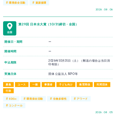
#
#
環境保全活動
資源循環
2026 . 08 . 06
第29回 日本水大賞（10/31締切・全国）
全国
開催日・期間
ー
開催時間
ー
2026年10月31日（土）（郵送の場合は当日消
申込期限
印有効）
実施主体
団体 公益法人 NPO等
募集
ユース
一般
事業者
子ども向け
教育関係
民間団体
行政
#
#
#
#
SDGs
環境保全活動
生物多様性
アワード
#
コンクール
2026 . 08 . 05