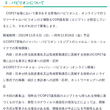
２．パビリオンについて
COP27会場において展示をする実地のパビリオンと、オンラインで行う
ヴァーチャルパビリオンの２種類をCOP議長国（エジプト）が
想定してい
るところ、それぞれ分けて募集します。
開催期間：2022年11月６日（日）～同年11月18日（金）予定
①COP27実地のジャパン・パビリオン（エジプトのシャルム・エル・シェ
イクでの実地開催）
内容：日本が誇る脱炭素化又は気候変動適応に貢献する技術のCOP27会
場における展示と来訪者への説明・応対
②COP27ヴァーチャル・ジャパン・パビリオン（オンライン開催）
内容：日本が誇る脱炭素化又は気候変動適応に貢献する技術のオンライ
ン形式での掲載・紹介と来訪者への説明・応対、ネットワーキングへの対
応
※今回の募集は、現時点でCOP27議長国のエジプトから得られる情報に基
づくものであり、新型コロナウィルス感染症の状況などによっては、
開催
や方式が変更される場合がある他、開催自体が中止になる可能性もある