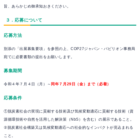
旨、あらかじめ御承知おきください。
３．応募について
応募方法
別添の「出展募集要項」を参照の上、COP27ジャパン・パビリオン事務局
宛てに必要書類の提出をお願いします。
募集期間
令和４年７月４日（月）～
同年７月29日（金）まで（必着）
応募条件
①脱炭素社会の実現に貢献する技術及び気候変動適応に貢献する技術（資
源循環技術や自然を活用した解決策
（NbS）を含む）の展示であること。
②脱炭素社会構築又は気候変動適応への社会的なインパクトが見込まれる
こと。