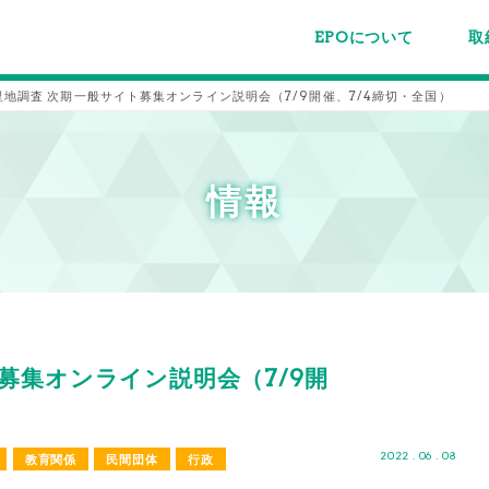
EPOについて
取
EPOちゅうごくについて
事業内容
スタッフ紹介
施設案内/利用案内
パー
主催
各種
メー
メル
0里地調査 次期一般サイト募集オンライン説明会（7/9開催、7/4締切・全国）
情報
ト募集オンライン説明会（7/9開
2022 . 06 . 08
教育関係
民間団体
行政