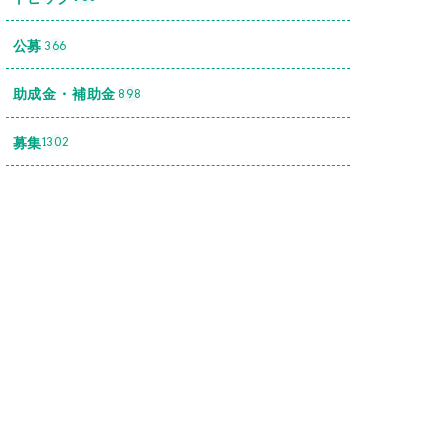
公募
366
助成金・補助金
898
募集
1302