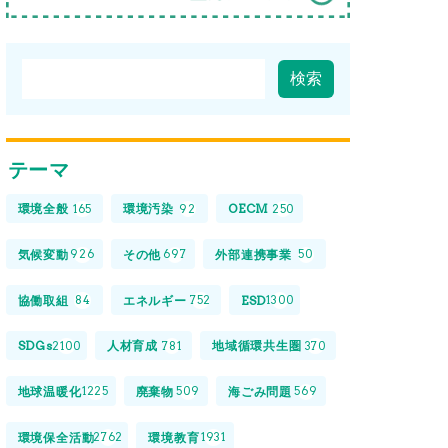
テーマ
環境全般
環境汚染
OECM
165
92
250
気候変動
その他
外部連携事業
926
697
50
協働取組
エネルギー
ESD
84
752
1300
SDGs
人材育成
地域循環共生圏
2100
781
370
地球温暖化
廃棄物
海ごみ問題
1225
509
569
環境保全活動
環境教育
2762
1931