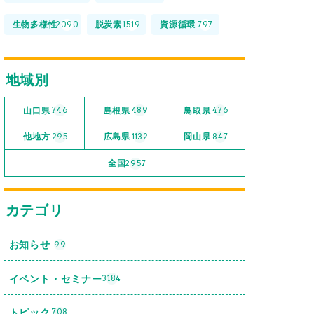
生物多様性
脱炭素
資源循環
2090
1519
797
地域別
山口県
島根県
鳥取県
746
489
476
他地方
広島県
岡山県
295
1132
847
全国
2957
カテゴリ
お知らせ
99
イベント・セミナー
3184
トピック
708