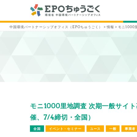
中国環境パートナーシップオフィス（EPOちゅうごく）
>
情報
>
モニ100
モニ1000里地調査 次期一般サイ
催、7/4締切・全国）
全国
イベント・セミナー
ユース
一般
事業者