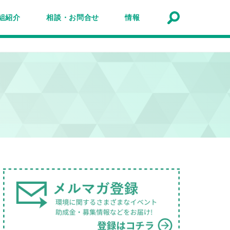
組紹介
相談・お問合せ
情報
トナーシップ紹介
事業報告
事例
ルマガジン
マガ登録
アクセスマップ
Q&A
お問合せ
情報検索
お知らせ
イベント・セミナー
トピック
公募
助成金・補助金
募集