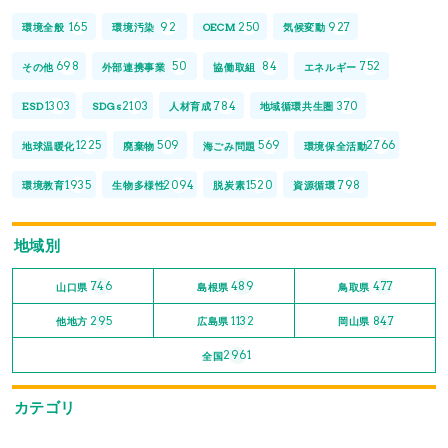
165
92
250
927
環境全般
環境汚染
OECM
気候変動
698
50
84
752
その他
外部連携事業
協働取組
エネルギー
1303
2103
784
370
ESD
SDGs
人材育成
地域循環共生圏
1225
509
569
2766
地球温暖化
廃棄物
海ごみ問題
環境保全活動
1935
2094
1520
798
環境教育
生物多様性
脱炭素
資源循環
地域別
746
489
477
山口県
島根県
鳥取県
295
1132
847
他地方
広島県
岡山県
2961
全国
カテゴリ