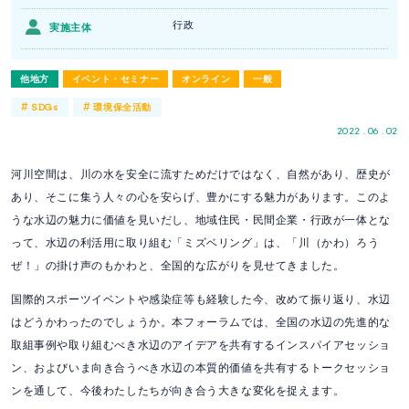
行政
実施主体
他地方
イベント・セミナー
オンライン
一般
#
#
SDGs
環境保全活動
2022 . 06 . 02
河川空間は、川の水を安全に流すためだけではなく、自然があり、歴史が
あり、そこに集う人々の心を安らげ、豊かにする魅力があります。このよ
うな水辺の魅力に価値を見いだし、地域住民・民間企業・行政が一体とな
って、水辺の利活用に取り組む「ミズベリング」は、「川（かわ）ろう
ぜ！」の掛け声のもかわと、全国的な広がりを見せてきました。
国際的スポーツイベントや感染症等も経験した今、改めて振り返り、水辺
はどうかわったのでしょうか。本フォーラムでは、全国の水辺の先進的な
取組事例や取り組むべき水辺のアイデアを共有するインスパイアセッショ
ン、およびいま向き合うべき水辺の本質的価値を共有するトークセッショ
ンを通して、今後わたしたちが向き合う大きな変化を捉えます。