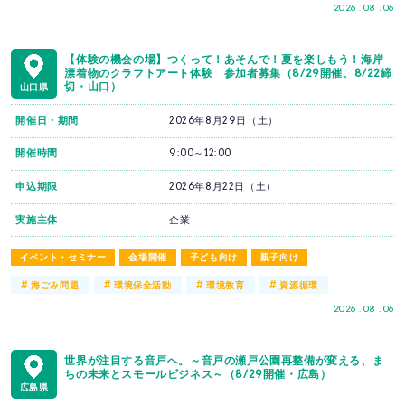
2026 . 08 . 06
【体験の機会の場】つくって！あそんで！夏を楽しもう！海岸
漂着物のクラフトアート体験 参加者募集（8/29開催、8/22締
切・山口）
山口県
開催日・期間
2026年8月29日（土）
開催時間
9:00～12:00
申込期限
2026年8月22日（土）
実施主体
企業
イベント・セミナー
会場開催
子ども向け
親子向け
#
#
#
#
海ごみ問題
環境保全活動
環境教育
資源循環
2026 . 08 . 06
世界が注目する音戸へ。～音戸の瀬戸公園再整備が変える、ま
ちの未来とスモールビジネス～（8/29開催・広島）
広島県