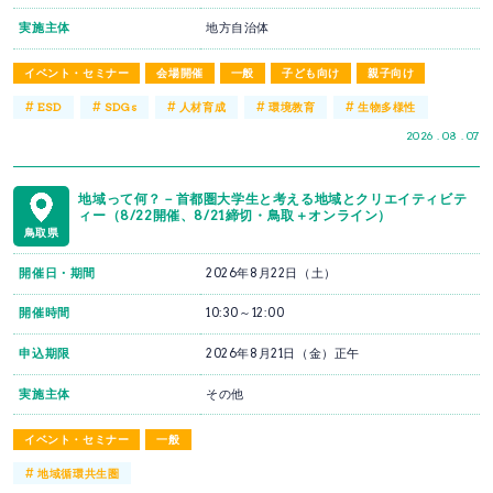
実施主体
地方自治体
イベント・セミナー
会場開催
一般
子ども向け
親子向け
#
#
#
#
#
ESD
SDGs
人材育成
環境教育
生物多様性
2026 . 08 . 07
地域って何？－首都圏大学生と考える地域とクリエイティビテ
ィー（8/22開催、8/21締切・鳥取＋オンライン）
鳥取県
開催日・期間
2026年8月22日（土）
開催時間
10:30～12:00
申込期限
2026年8月21日（金）正午
実施主体
その他
イベント・セミナー
一般
#
地域循環共生圏