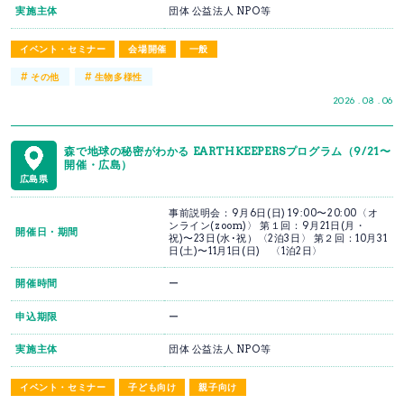
実施主体
団体 公益法人 NPO等
イベント・セミナー
会場開催
一般
#
#
その他
生物多様性
2026 . 08 . 06
森で地球の秘密がわかる EARTHKEEPERSプログラム（9/21〜
開催・広島）
広島県
事前説明会：9月6日(日) 19:00〜20:00〈オ
ンライン(zoom)〉 第１回：9月21日(月・
開催日・期間
祝)〜23日(水･祝）〈2泊3日〉 第２回：10月31
日(土)〜11月1日(日) 〈1泊2日〉
開催時間
ー
申込期限
ー
実施主体
団体 公益法人 NPO等
イベント・セミナー
子ども向け
親子向け