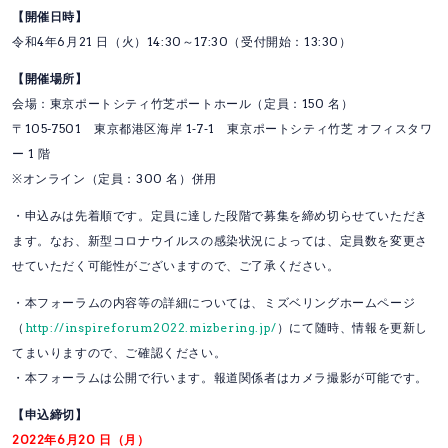
【開催日時】
令和4年6月21 日（火）14:30～17:30（受付開始：13:30）
【開催場所】
会場：東京ポートシティ竹芝ポートホール（定員：150 名）
〒105-7501 東京都港区海岸 1‑7‑1 東京ポートシティ竹芝 オフィスタワ
ー 1 階
※オンライン（定員：300 名）併用
・申込みは先着順です。定員に達した段階で募集を締め切らせていただき
ます。なお、新型コロナウイルスの感染状況によっては、定員数を変更さ
せていただく可能性がございますので、ご了承ください。
・本フォーラムの内容等の詳細については、ミズベリングホームページ
（
http://inspireforum2022.mizbering.jp/
）にて随時、情報を更新し
てまいりますので、ご確認ください。
・本フォーラムは公開で行います。報道関係者はカメラ撮影が可能です。
【申込締切】
2022年6
月20 日（月）