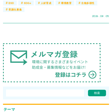
#
#
#
#
#
ESD
SDGs
人材育成
環境教育
生物多様性
#
受講生募集
2026 . 08 . 05
テーマ