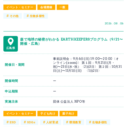
イベント・セミナー
会場開催
一般
#
#
その他
生物多様性
2026 . 08 . 06
森で地球の秘密がわかる EARTHKEEPERSプログラム（9/21〜
開催・広島）
広島県
事前説明会：9月6日(日) 19:00〜20:00〈オ
ンライン(zoom)〉 第１回：9月21日(月・
開催日・期間
祝)〜23日(水･祝）〈2泊3日〉 第２回：10月31
日(土)〜11月1日(日) 〈1泊2日〉
開催時間
ー
申込期限
ー
実施主体
団体 公益法人 NPO等
イベント・セミナー
子ども向け
親子向け
#
#
#
#
#
ESD
SDGs
人材育成
環境教育
生物多様性