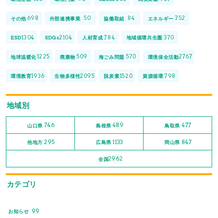
698
50
84
752
その他
外部連携事業
協働取組
エネルギー
1304
2104
784
370
ESD
SDGs
人材育成
地域循環共生圏
1225
509
570
2767
地球温暖化
廃棄物
海ごみ問題
環境保全活動
1936
2095
1520
798
環境教育
生物多様性
脱炭素
資源循環
地域別
746
489
477
山口県
島根県
鳥取県
295
1133
847
他地方
広島県
岡山県
2962
全国
カテゴリ
99
お知らせ