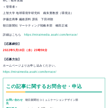
MC：根本美緒
＜登壇者＞
上智大学 地球環境学研究科 織朱實教授（環境法）
伊藤忠商事 繊維原料 課長 下田祥朗
朝日新聞社 マーケティング戦略本部 橋田正城
詳細はこちら
https://miraimedia.asahi.com/terrace/
【応募締切】
2022年5月18日（水）23時59分
【応募方法】
ホームページよりお申し込みください。
https://miraimedia.asahi.com/terrace/
この記事に関するお問合せ・申込
お問い合わせ
朝日新聞社コミュニケーションデザイン部
先