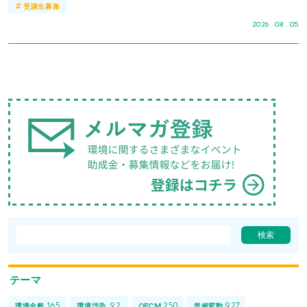
#
受講生募集
2026 . 08 . 05
テーマ
165
92
250
927
環境全般
環境汚染
OECM
気候変動