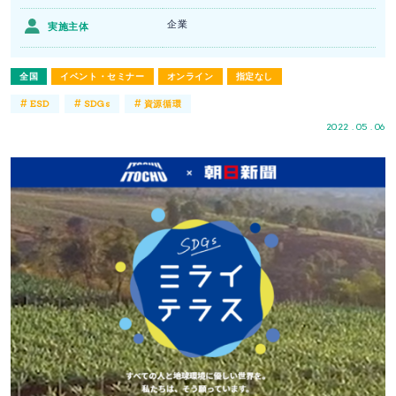
企業
実施主体
全国
イベント・セミナー
オンライン
指定なし
#
#
#
ESD
SDGs
資源循環
2022 . 05 . 06