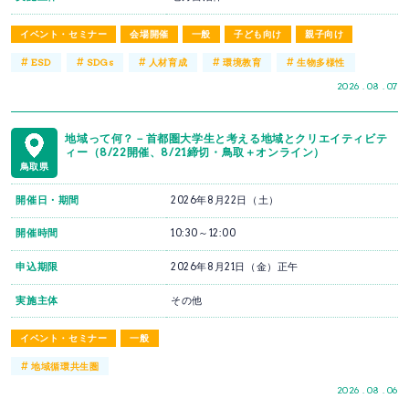
イベント・セミナー
会場開催
一般
子ども向け
親子向け
#
#
#
#
#
ESD
SDGs
人材育成
環境教育
生物多様性
2026 . 08 . 07
地域って何？－首都圏大学生と考える地域とクリエイティビテ
ィー（8/22開催、8/21締切・鳥取＋オンライン）
鳥取県
開催日・期間
2026年8月22日（土）
開催時間
10:30～12:00
申込期限
2026年8月21日（金）正午
実施主体
その他
イベント・セミナー
一般
#
地域循環共生圏
2026 . 08 . 06