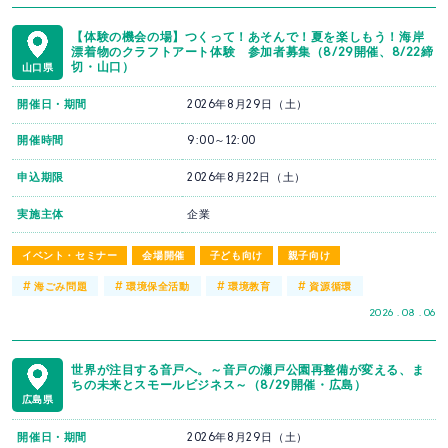
【体験の機会の場】つくって！あそんで！夏を楽しもう！海岸
漂着物のクラフトアート体験 参加者募集（8/29開催、8/22締
切・山口）
山口県
開催日・期間
2026年8月29日（土）
開催時間
9:00～12:00
申込期限
2026年8月22日（土）
実施主体
企業
イベント・セミナー
会場開催
子ども向け
親子向け
#
#
#
#
海ごみ問題
環境保全活動
環境教育
資源循環
2026 . 08 . 06
世界が注目する音戸へ。～音戸の瀬戸公園再整備が変える、ま
ちの未来とスモールビジネス～（8/29開催・広島）
広島県
開催日・期間
2026年8月29日（土）