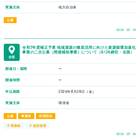
実施主体
地方自治体
公募
2026 . 07 . 15
令和7年度補正予算 地域資源の徹底活用に向けた資源循環加速化
事業の二次公募（間接補助事業）について（8/28締切・全国）
全国
開催日・期間
ー
開催時間
ー
申込期限
2026年8月28日（金）
実施主体
環境省
公募
事業者
民間団体
#
#
廃棄物
資源循環
2026 . 07 . 14