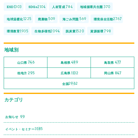
1303
2104
784
370
ESD
SDGs
人材育成
地域循環共生圏
1225
509
569
2767
地球温暖化
廃棄物
海ごみ問題
環境保全活動
1935
2094
1520
798
環境教育
生物多様性
脱炭素
資源循環
地域別
746
489
477
山口県
島根県
鳥取県
295
1132
847
他地方
広島県
岡山県
2962
全国
カテゴリ
99
お知らせ
3185
イベント・セミナー