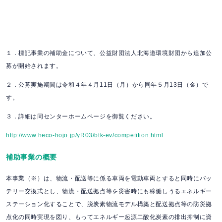
１．標記事業の補助金について、公益財団法人北海道環境財団から追加公
募が開始されます。
２．公募実施期間は令和４年４月11日（月）から同年５月13日（金）で
す。
３．詳細は同センターホームページを御覧ください。
http://www.heco-hojo.jp/yR03/btk-ev/competition.html
補助事業の概要
本事業（※）は、物流・配送等に係る車両を電動車両とすると同時にバッ
テリー交換式とし、物流・配送拠点等を災害時にも稼働しうるエネルギー
ステーション化することで、脱炭素物流モデル構築と配送拠点等の防災拠
点化の同時実現を図り、もってエネルギー起源二酸化炭素の排出抑制に資