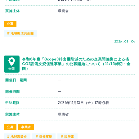
実施主体
環境省
公募
#
地域循環共生圏
2026 . 08 . 04
令和8年度「Scope3排出量削減のための企業間連携による省
CO2設備投資促進事業」の公募開始について（11/13締切・全
国）
全国
開催日・期間
ー
開催時間
ー
申込期限
2026年11月13日（金）17時必着
実施主体
環境省
公募
事業者
#
#
#
地球温暖化
気候変動
脱炭素