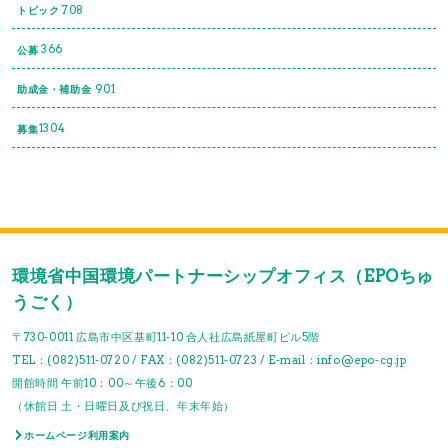
708
トピック
366
公募
901
助成金・補助金
1304
募集
環境省中国環境パートナーシップオフィス（EPOちゅ
うごく）
〒730-0011 広島市中区基町11-10 合人社広島紙屋町ビル5階
TEL：(082)511-0720 / FAX：(082)511-0723 / E-mail：info@epo-cg.jp
開館時間 午前10：00～午後6：00
（休館日 土・日曜日及び祝日、年末年始）
ホームページ利用案内