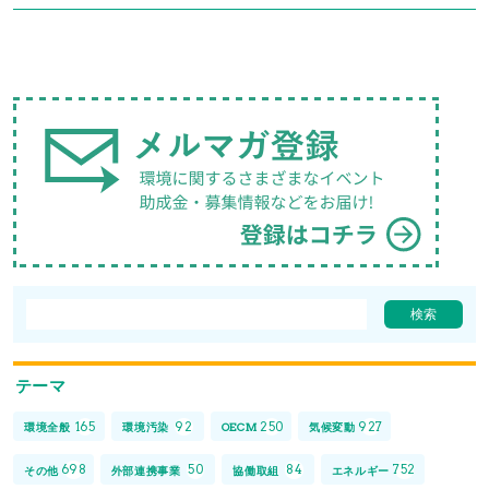
テーマ
165
92
250
927
環境全般
環境汚染
OECM
気候変動
698
50
84
752
その他
外部連携事業
協働取組
エネルギー