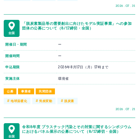
2026 . 07 . 31
「脱炭素製品等の需要創出に向けたモデル実証事業」への参加
団体の公募について（8/17締切・全国）
全国
開催日・期間
ー
開催時間
ー
申込期限
2026年8月17日（月）17時まで
実施主体
環境省
公募
事業者
民間団体
#
#
#
地球温暖化
気候変動
脱炭素
2026 . 07 . 21
令和8年度 プラスチック汚染とその対策に関するシンポジウム
におけるパネル展示の公募について（8/17締切・全国）
全国