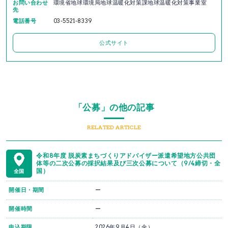
お問い合わせ
環境省地球環境局地球温暖化対策課地球温暖化対策事業室
先
電話番号
03-5521-8339
公式サイト
「公募」の他の記事
RELATED ARTICLE
令和8年度 脱炭素まちづくりアドバイザー派遣希望地方公共団
体等の二次公募の採択結果及び三次公募について（9/4締切・全
国）
全国
開催日・期間
ー
開催時間
ー
申込期限
2026年9月4日（金）