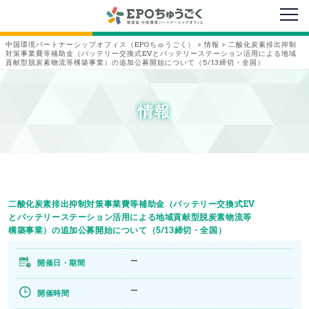
メニ
中国環境パートナーシップオフィス（EPOちゅうごく）
>
情報
>
二酸化炭素排出抑制
対策事業費等補助金（バッテリー交換式EVとバッテリーステーション活用による地域
貢献型脱炭素物流等構築事業）の追加公募開始について（5/13締切・全国）
情報
二酸化炭素排出抑制対策事業費等補助金（バッテリー交換式EV
とバッテリーステーション活用による地域貢献型脱炭素物流等
構築事業）の追加公募開始について（5/13締切・全国）
ー
開催日・期間
ー
開催時間