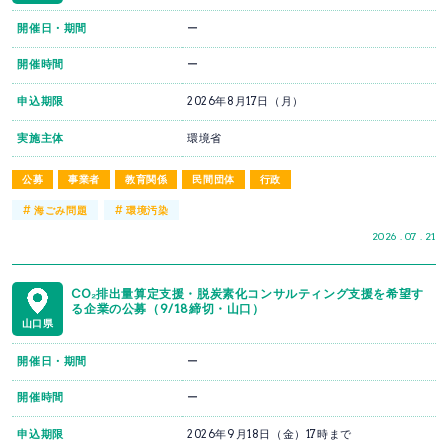
開催日・期間
ー
開催時間
ー
申込期限
2026年8月17日（月）
実施主体
環境省
公募
事業者
教育関係
民間団体
行政
#
#
海ごみ問題
環境汚染
2026 . 07 . 21
CO₂排出量算定支援・脱炭素化コンサルティング支援を希望す
る企業の公募（9/18締切・山口）
山口県
開催日・期間
ー
開催時間
ー
申込期限
2026年9月18日（金）17時まで