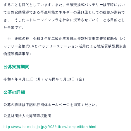
することを目的としています。また、当該交換式バッテリーは平時におい
て自然変動電源である再生可能エネルギーの受け皿としての役割が期待で
き、こうしたストレージインフラを社会に浸透させていくことも目的とし
た事業です。
※ 正式名称：令和３年度二酸化炭素排出抑制対策事業費等補助金（バ
ッテリー交換式EVとバッテリーステーション活用による地域貢献型脱炭素
物流等構築事業）
公募実施期間
令和４年４月11日（月）から同年５月13日（金）
公募の詳細
公募の詳細は下記執行団体ホームページを御覧ください。
公益財団法人北海道環境財団
http://www.heco-hojo.jp/yR03/btk-ev/competition.html