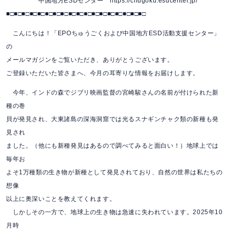
中国地方ESDセンター https://chugoku.esdcenter.jp/
■□■□■□■□■□■□■□■□■□■□■□■□■□■□■□■□■□■□
こんにちは！「EPOちゅうごくおよび中国地方ESD活動支援センター」
の
メールマガジンをご覧いただき、ありがとうございます。
ご登録いただいた皆さまへ、今月の耳寄りな情報をお届けします。
今年、インドの森でジブリ映画監督の宮崎駿さんの名前が付けられた新
種の巻
貝が発見され、大東諸島の深海洞窟では光るスナギンチャク類の新種も発
見され
ました。（他にも新種発見はあるので調べてみると面白い！）地球上では
毎年お
よそ1万種類の生き物が新種として発見されており、自然の世界は私たちの
想像
以上に奥深いことを教えてくれます。
しかしその一方で、地球上の生き物は急速に失われています。2025年10
月時