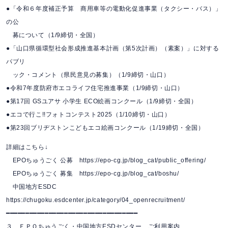
●「令和６年度補正予算 商用車等の電動化促進事業（タクシー・バス）」
の公
募について（1/9締切・全国）
●「山口県循環型社会形成推進基本計画（第5次計画）（素案）」に対する
パブリ
ック・コメント（県民意見の募集）（1/9締切・山口）
●令和7年度防府市エコライフ住宅推進事業（1/9締切・山口）
●第17回 GSユアサ 小学生 ECO絵画コンクール（1/9締切・全国）
●エコで行こ!!フォトコンテスト2025（1/10締切・山口）
●第23回ブリヂストンこどもエコ絵画コンクール（1/19締切・全国）
詳細はこちら↓
EPOちゅうごく 公募 https://epo-cg.jp/blog_cat/public_offering/
EPOちゅうごく 募集 https://epo-cg.jp/blog_cat/boshu/
中国地方ESDC
https://chugoku.esdcenter.jp/category/04_openrecruitment/
━━━━━━━━━━━━━━━━━━━━━━━━━━━━━━━━━━
３ ＥＰＯちゅうごく・中国地方ESDセンター ご利用案内