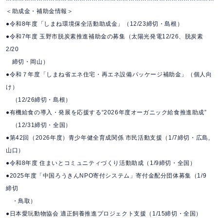
＜助成金・補助金情報＞
●令和8年度「しまね環境保全活動助成金」（12/23締切・島根）
●令和7年度 玉野市脱炭素推進補助金の募集（太陽光発電12/26、脱炭素
2/20
締切・岡山）
●令和７年度「しまね省エネ住宅・再エネ設備パッケージ補助金」（個人向
け）
（12/26締切・島根）
●有機給食の導入・発展を応援する“2026年度オーガニック給食推進助成”
（12/31締切・全国）
●第42回（2026年度）青少年健全育成関係 市民活動支援（1/7締切・広島,
山口）
●令和8年度 住まいとコミュニティづくり活動助成（1/9締切・全国）
●2025年度「中国ろうきんNPO寄付システム」寄付金配分団体募集（1/9
締切
・鳥取）
●日本愛玩動物協会 適正飼養推進プロジェクト支援（1/15締切・全国）