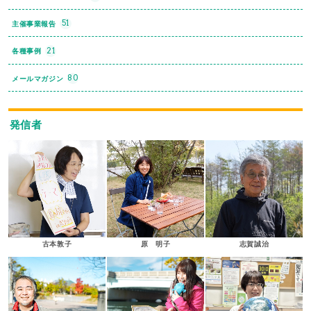
51
主催事業報告
21
各種事例
80
メールマガジン
発信者
古本敦子
原 明子
志賀誠治