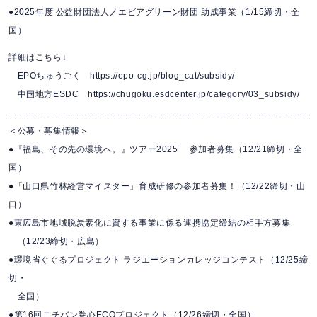
●2025年度 公益財団法人ノエビアグリーン財団 助成事業（1/15締切・全
国）
詳細はこちら↓
EPOちゅうごく https://epo-cg.jp/blog_cat/subsidy/
中国地方ESDC https://chugoku.esdcenter.jp/category/03_subsidy/
…………………………………………………………………………………………
＜公募・募集情報＞
●『福島、その先の環境へ。』ツアー2025 参加者募集（12/21締切・全
国）
●「山口県竹林経営マイスター」育成研修の参加者募集！（12/22締切・山
口）
●東広島市地域脱炭素化に資する事業に係る連携協定締結の相手方募集
（12/23締切・広島）
●環境省ぐぐるプロジェクト ラジエーションカレッジコンテスト（12/25締
切・
全国）
●第16回ニチバン巻心ECOプロジェクト（12/26締切・全国）