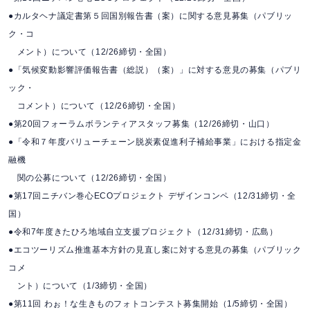
●カルタヘナ議定書第５回国別報告書（案）に関する意見募集（パブリッ
ク・コ
メント）について（12/26締切・全国）
●「気候変動影響評価報告書（総説）（案）」に対する意見の募集（パブリ
ック・
コメント）について（12/26締切・全国）
●第20回フォーラムボランティアスタッフ募集（12/26締切・山口）
●「令和７年度バリューチェーン脱炭素促進利子補給事業」における指定金
融機
関の公募について（12/26締切・全国）
●第17回ニチバン巻心ECOプロジェクト デザインコンペ（12/31締切・全
国）
●令和7年度きたひろ地域自立支援プロジェクト（12/31締切・広島）
●エコツーリズム推進基本方針の見直し案に対する意見の募集（パブリック
コメ
ント）について（1/3締切・全国）
●第11回 わぉ！な生きものフォトコンテスト募集開始（1/5締切・全国）