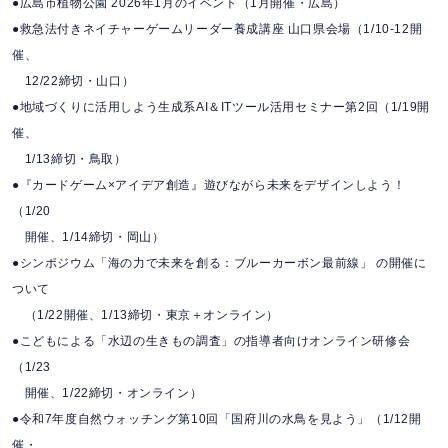
●広島市植物公園 2026年1月のイベント（1月開催・広島）
●救急法付きネイチャーゲームリーダー養成講座 山口県会場（1/10-12開
催、
12/22締切・山口）
●地域づくりに活用しよう⽣成系AI＆ITツール活⽤セミナー第2回（1/19開
催、
1/13締切・鳥取）
●『カードゲーム×アイデア創造』遊びながら未来をデザインしよう！
（1/20
開催、1/14締切・岡山）
●シンポジウム「海の力で未来を創る：ブルーカーボン最前線」 の開催に
ついて
（1/22開催、1/13締切・東京＋オンライン）
●こどもによる「水辺の生きもの調査」の指導者向けオンライン研修会
（1/23
開催、1/22締切・オンライン）
●令和7年度自然ウォッチング第10回「国府川の水鳥を見よう」（1/12開
催・