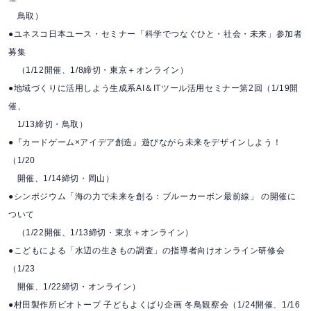
鳥取）
●ユネスコ日本ユース・セミナー「科学でつなぐひと・社会・未来」参加者
募集
（1/12開催、1/8締切・東京＋オンライン）
●地域づくりに活用しよう⽣成系AI＆ITツール活⽤セミナー第2回（1/19開
催、
1/13締切・鳥取）
●『カードゲーム×アイデア創造』遊びながら未来をデザインしよう！
（1/20
開催、1/14締切・岡山）
●シンポジウム「海の力で未来を創る：ブルーカーボン最前線」 の開催に
ついて
（1/22開催、1/13締切・東京＋オンライン）
●こどもによる「水辺の生きもの調査」の指導者向けオンライン研修会
（1/23
開催、1/22締切・オンライン）
●村田製作所ビオトープ 子どもよくばり企画 冬鳥観察会（1/24開催、1/16