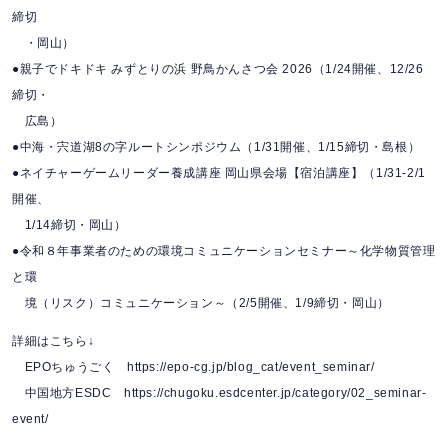
締切
・岡山）
●親子でドキドキ みずとりの浜 野鳥かんさつ会 2026（1/24開催、12/26
締切・
広島）
●中海・宍道湖8の字ルートシンポジウム（1/31開催、1/15締切・島根）
●ネイチャーゲームリーダー養成講座 岡山県会場【宿泊講座】（1/31-2/1
開催、
1/14締切・岡山）
●令和８年事業者のための環境コミュニケーションセミナー～化学物質管理
と環
境（リスク）コミュニケーション～（2/5開催、1/9締切・岡山）
詳細はこちら↓
EPOちゅうごく https://epo-cg.jp/blog_cat/event_seminar/
中国地方ESDC https://chugoku.esdcenter.jp/category/02_seminar-
event/
…………………………………………………………………………………………