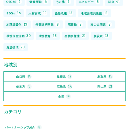
4
6
1
8
41
OECM
気候変動
その他
エネルギー
ESD
36
33
13
13
SDGs
人材育成
協働取組
地域循環共生圏
13
8
7
7
地球温暖化
外部連携事業
廃棄物
海ごみ問題
30
28
21
13
環境保全活動
環境教育
生物多様性
脱炭素
20
資源循環
地域別
14
17
15
山口県
島根県
鳥取県
1
44
21
他地方
広島県
岡山県
16
全国
カテゴリ
8
パートナーシップ紹介