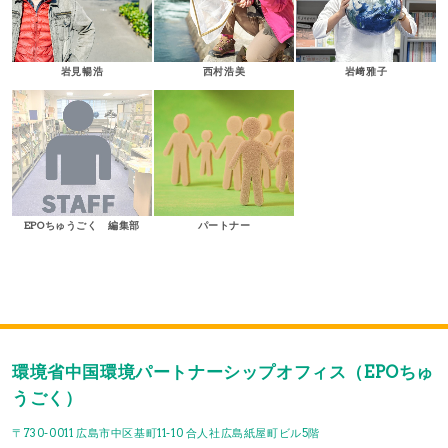
岩見暢浩
西村浩美
岩﨑雅子
EPOちゅうごく 編集部
パートナー
環境省中国環境パートナーシップオフィス（EPOちゅ
うごく）
〒730-0011 広島市中区基町11-10 合人社広島紙屋町ビル5階