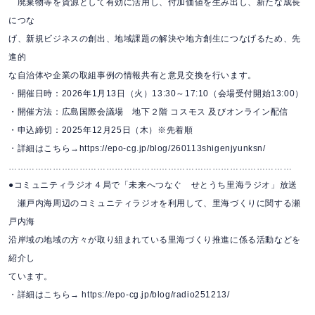
廃棄物等を資源として有効に活用し、付加価値を生み出し、新たな成長
につな
げ、新規ビジネスの創出、地域課題の解決や地方創生につなげるため、先
進的
な自治体や企業の取組事例の情報共有と意見交換を行います。
・開催日時：2026年1月13日（火）13:30～17:10（会場受付開始13:00）
・開催方法：広島国際会議場 地下２階 コスモス 及びオンライン配信
・申込締切：2025年12月25日（木）※先着順
・詳細はこちら→https://epo-cg.jp/blog/260113shigenjyunksn/
……………………………………………………………………………………
●コミュニティラジオ４局で「未来へつなぐ せとうち里海ラジオ」放送
瀬戸内海周辺のコミュニティラジオを利用して、里海づくりに関する瀬
戸内海
沿岸域の地域の方々が取り組まれている里海づくり推進に係る活動などを
紹介し
ています。
・詳細はこちら→ https://epo-cg.jp/blog/radio251213/
……………………………………………………………………………………