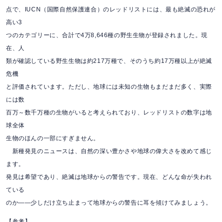
点で、IUCN（国際自然保護連合）のレッドリストには、最も絶滅の恐れが
高い3
つのカテゴリーに、合計で4万8,646種の野生生物が登録されました。現
在、人
類が確認している野生生物は約217万種で、そのうち約17万種以上が絶滅
危機
と評価されています。ただし、地球には未知の生物もまだまだ多く、実際
には数
百万～数千万種の生物がいると考えられており、レッドリストの数字は地
球全体
生物のほんの一部にすぎません。
新種発見のニュースは、自然の深い豊かさや地球の偉大さを改めて感じ
ます。
発見は希望であり、絶滅は地球からの警告です。現在、どんな命が失われ
ている
のか――少しだけ立ち止まって地球からの警告に耳を傾けてみましょう。
【参考】