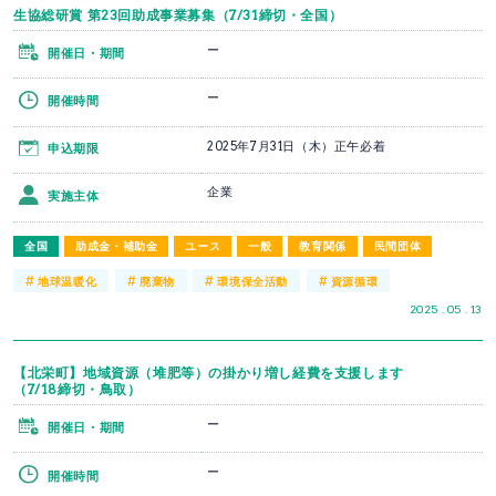
生協総研賞 第23回助成事業募集（7/31締切・全国）
ー
開催日・期間
ー
開催時間
2025年7月31日（木）正午必着
申込期限
企業
実施主体
全国
助成金・補助金
ユース
一般
教育関係
民間団体
#
#
#
#
地球温暖化
廃棄物
環境保全活動
資源循環
2025 . 05 . 13
【北栄町】地域資源（堆肥等）の掛かり増し経費を支援します
（7/18締切・鳥取）
ー
開催日・期間
ー
開催時間