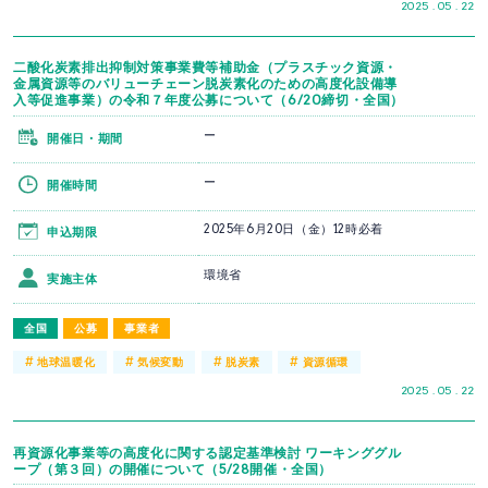
2025 . 05 . 22
二酸化炭素排出抑制対策事業費等補助金（プラスチック資源・
金属資源等のバリューチェーン脱炭素化のための高度化設備導
入等促進事業）の令和７年度公募について（6/20締切・全国）
ー
開催日・期間
ー
開催時間
2025年6月20日（金）12時必着
申込期限
環境省
実施主体
全国
公募
事業者
#
#
#
#
地球温暖化
気候変動
脱炭素
資源循環
2025 . 05 . 22
再資源化事業等の高度化に関する認定基準検討 ワーキンググル
ープ（第３回）の開催について（5/28開催・全国）