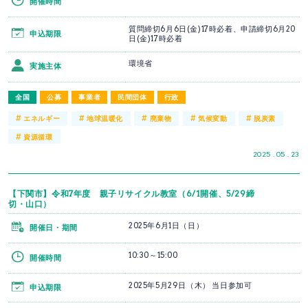
開催時間
質問締切6月6日(金)17時必着、申請締切6月20
申込期限
日(金)17時必着
環境省
実施主体
全国
公募
事業者
民間団体
行政
#
#
#
#
#
エネルギー
地球温暖化
廃棄物
気候変動
脱炭素
#
資源循環
2025 . 05 . 23
【下関市】令和7年度 親子リサイクル教室（6/1開催、5/29締
切・山口）
2025年6月1日（日）
開催日・期間
10:30～15:00
開催時間
2025年5月29日（木） 当日参加可
申込期限