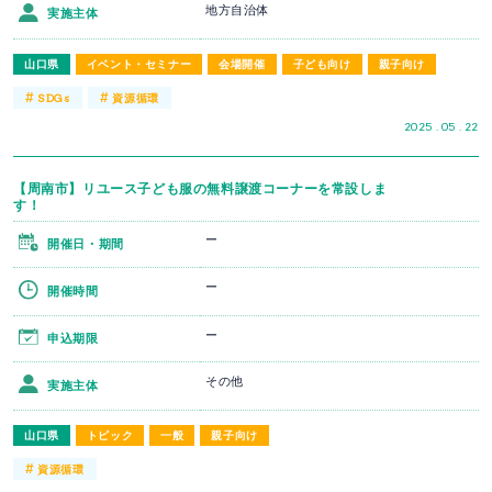
地方自治体
実施主体
山口県
イベント・セミナー
会場開催
子ども向け
親子向け
#
#
SDGs
資源循環
2025 . 05 . 22
【周南市】リユース子ども服の無料譲渡コーナーを常設しま
す！
ー
開催日・期間
ー
開催時間
ー
申込期限
その他
実施主体
山口県
トピック
一般
親子向け
#
資源循環