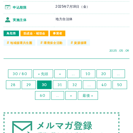
2025年7月18日（金）
申込期限
地方自治体
実施主体
鳥取県
助成金・補助金
事業者
#
#
#
地域循環共生圏
環境保全活動
資源循環
2025 . 05 . 09
30 / 80
« 先頭
«
...
10
20
...
28
29
30
31
32
...
40
50
60
...
»
最後 »