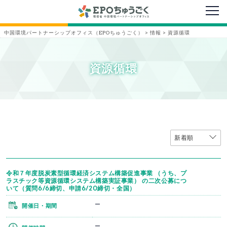
メニ
中国環境パートナーシップオフィス（EPOちゅうごく）
>
情報
>
資源循環
資源循環
令和７年度脱炭素型循環経済システム構築促進事業 （うち、プ
ラスチック等資源循環システム構築実証事業） の二次公募につ
いて（質問6/6締切、申請6/20締切・全国）
ー
開催日・期間
ー