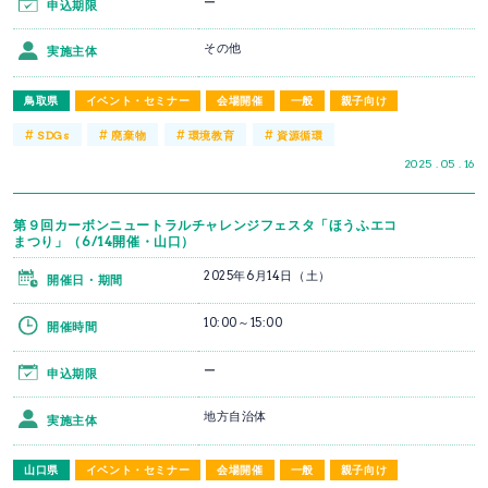
ー
申込期限
その他
実施主体
鳥取県
イベント・セミナー
会場開催
一般
親子向け
#
#
#
#
SDGs
廃棄物
環境教育
資源循環
2025 . 05 . 16
第９回カーボンニュートラルチャレンジフェスタ「ほうふエコ
まつり」（6/14開催・山口）
2025年6月14日（土）
開催日・期間
10:00～15:00
開催時間
ー
申込期限
地方自治体
実施主体
山口県
イベント・セミナー
会場開催
一般
親子向け