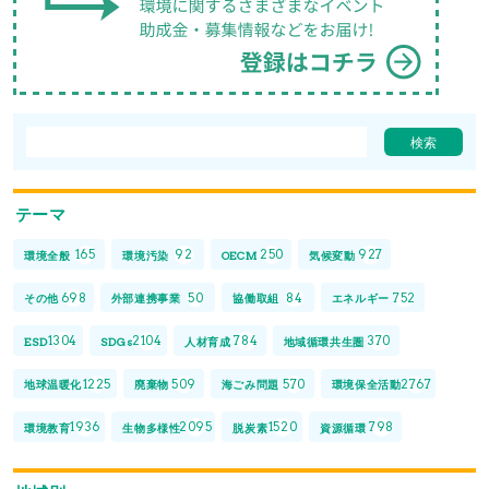
テーマ
165
92
250
927
環境全般
環境汚染
OECM
気候変動
698
50
84
752
その他
外部連携事業
協働取組
エネルギー
1304
2104
784
370
ESD
SDGs
人材育成
地域循環共生圏
1225
509
570
2767
地球温暖化
廃棄物
海ごみ問題
環境保全活動
1936
2095
1520
798
環境教育
生物多様性
脱炭素
資源循環