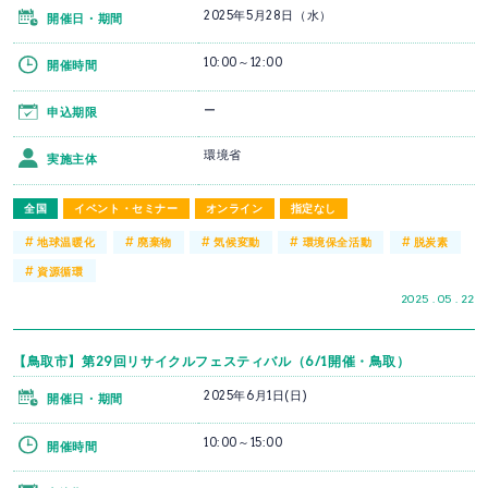
2025年5月28日（水）
開催日・期間
10:00～12:00
開催時間
ー
申込期限
環境省
実施主体
全国
イベント・セミナー
オンライン
指定なし
#
#
#
#
#
地球温暖化
廃棄物
気候変動
環境保全活動
脱炭素
#
資源循環
2025 . 05 . 22
【鳥取市】第29回リサイクルフェスティバル（6/1開催・鳥取）
2025年6月1日(日)
開催日・期間
10:00～15:00
開催時間