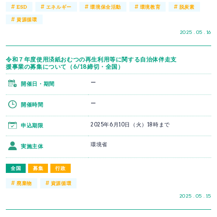
#
#
#
#
#
ESD
エネルギー
環境保全活動
環境教育
脱炭素
#
資源循環
2025 . 05 . 16
令和７年度使用済紙おむつの再生利用等に関する自治体伴走支
援事業の募集について（6/18締切・全国）
ー
開催日・期間
ー
開催時間
2025年6月10日（火）18時まで
申込期限
環境省
実施主体
全国
募集
行政
#
#
廃棄物
資源循環
2025 . 05 . 15