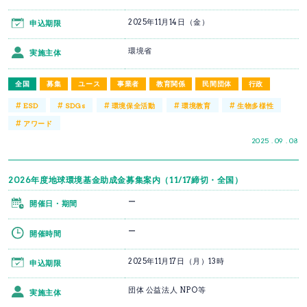
2025年11月14日（金）
申込期限
環境省
実施主体
全国
募集
ユース
事業者
教育関係
民間団体
行政
#
#
#
#
#
ESD
SDGs
環境保全活動
環境教育
生物多様性
#
アワード
2025 . 09 . 08
2026年度地球環境基金助成金募集案内（11/17締切・全国）
ー
開催日・期間
ー
開催時間
2025年11月17日（月）13時
申込期限
団体 公益法人 NPO等
実施主体