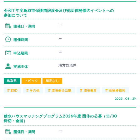
令和７年度鳥取市保護猫譲渡会及び他団体開催のイベントへの
参加について
ー
開催日・期間
ー
開催時間
ー
申込期限
地方自治体
実施主体
鳥取県
トピック
指定なし
#
#
#
#
#
ESD
その他
環境保全活動
環境教育
生物多様性
2025 . 08 . 29
積水ハウスマッチングプログラム2026年度 団体の公募（11/30
締切・全国）
ー
開催日・期間