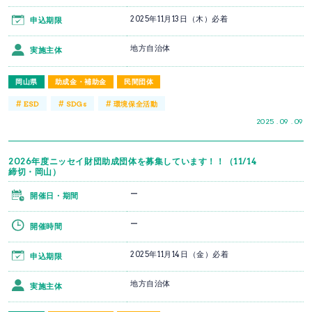
2025年11月13日（木）必着
申込期限
地方自治体
実施主体
岡山県
助成金・補助金
民間団体
#
#
#
ESD
SDGs
環境保全活動
2025 . 09 . 09
2026年度ニッセイ財団助成団体を募集しています！！（11/14
締切・岡山）
ー
開催日・期間
ー
開催時間
2025年11月14日（金）必着
申込期限
地方自治体
実施主体