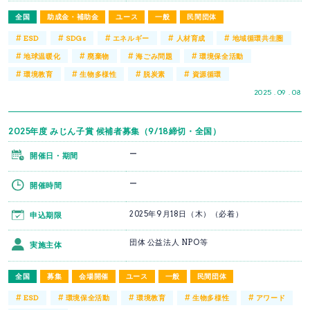
全国
助成金・補助金
ユース
一般
民間団体
#
#
#
#
#
ESD
SDGs
エネルギー
人材育成
地域循環共生圏
#
#
#
#
地球温暖化
廃棄物
海ごみ問題
環境保全活動
#
#
#
#
環境教育
生物多様性
脱炭素
資源循環
2025 . 09 . 08
2025年度 みじん子賞 候補者募集（9/18締切・全国）
ー
開催日・期間
ー
開催時間
2025年9月18日（木）（必着）
申込期限
団体 公益法人 NPO等
実施主体
全国
募集
会場開催
ユース
一般
民間団体
#
#
#
#
#
ESD
環境保全活動
環境教育
生物多様性
アワード