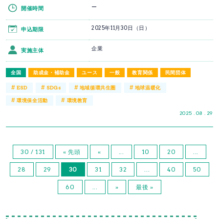
ー
開催時間
2025年11月30日（日）
申込期限
企業
実施主体
全国
助成金・補助金
ユース
一般
教育関係
民間団体
#
#
#
#
ESD
SDGs
地域循環共生圏
地球温暖化
#
#
環境保全活動
環境教育
2025 . 08 . 29
30 / 131
« 先頭
«
...
10
20
...
28
29
30
31
32
...
40
50
60
...
»
最後 »