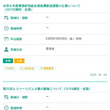
令和８年度環境研究総合推進費新規課題の公募について
（10/10締切・全国）
ー
開催日・期間
ー
開催時間
2025年10月10日（金）14時
申込期限
環境省
実施主体
全国
公募
#
#
#
ESD
人材育成
環境教育
2025 . 09 . 08
第21回エコツーリズム大賞の募集について（11/14締切・全国）
ー
開催日・期間
ー
開催時間