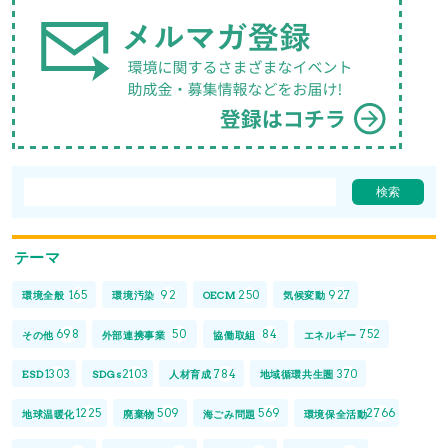
テーマ
165
92
250
927
環境全般
環境汚染
OECM
気候変動
698
50
84
752
その他
外部連携事業
協働取組
エネルギー
1303
2103
784
370
ESD
SDGs
人材育成
地域循環共生圏
1225
509
569
2766
地球温暖化
廃棄物
海ごみ問題
環境保全活動