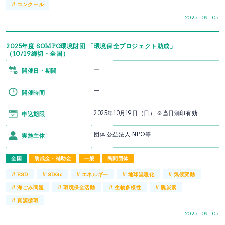
#
コンクール
2025 . 09 . 05
2025年度 SOMPO環境財団 「環境保全プロジェクト助成」
（10/19締切・全国）
ー
開催日・期間
ー
開催時間
2025年10月19日（日） ※当日消印有効
申込期限
団体 公益法人 NPO等
実施主体
全国
助成金・補助金
一般
民間団体
#
#
#
#
#
ESD
SDGs
エネルギー
地球温暖化
気候変動
#
#
#
#
海ごみ問題
環境保全活動
生物多様性
脱炭素
#
資源循環
2025 . 09 . 05