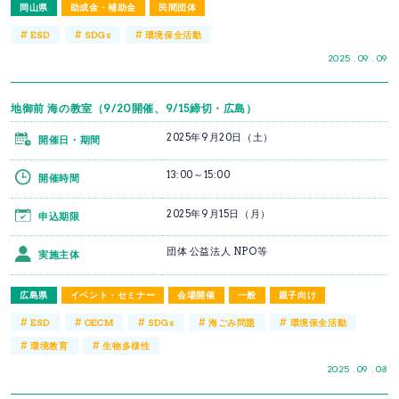
岡山県
助成金・補助金
民間団体
#
#
#
ESD
SDGs
環境保全活動
2025 . 09 . 09
地御前 海の教室（9/20開催、9/15締切・広島）
2025年9月20日（土）
開催日・期間
13:00～15:00
開催時間
2025年9月15日（月）
申込期限
団体 公益法人 NPO等
実施主体
広島県
イベント・セミナー
会場開催
一般
親子向け
#
#
#
#
#
ESD
OECM
SDGs
海ごみ問題
環境保全活動
#
#
環境教育
生物多様性
2025 . 09 . 08