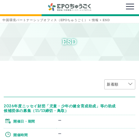
メニ
中国環境パートナーシップオフィス（EPOちゅうごく）
>
情報
>
ESD
ESD
2026年度ニッセイ財団「児童・少年の健全育成助成」等の助成
候補団体の募集（11/13締切・鳥取）
ー
開催日・期間
ー
開催時間