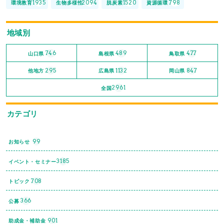
1935
2094
1520
798
環境教育
生物多様性
脱炭素
資源循環
地域別
746
489
477
山口県
島根県
鳥取県
295
1132
847
他地方
広島県
岡山県
2961
全国
カテゴリ
99
お知らせ
3185
イベント・セミナー
708
トピック
366
公募
901
助成金・補助金