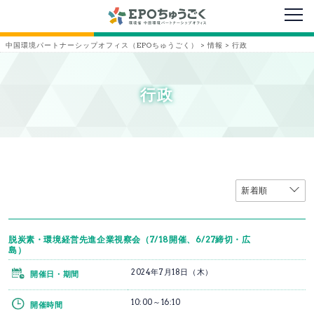
メニ
中国環境パートナーシップオフィス（EPOちゅうごく）
>
情報
>
行政
行政
脱炭素・環境経営先進企業視察会（7/18開催、6/27締切・広
島）
2024年7月18日（木）
開催日・期間
10:00～16:10
開催時間