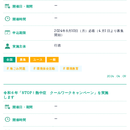
ー
開催日・期間
ー
開催時間
2024年6月10日（月）必着（4 月1 日より募集
申込期限
開始）
行政
実施主体
全国
募集
ユース
一般
#
#
#
海ごみ問題
環境保全活動
環境教育
2024 . 04 . 09
令和６年「STOP！熱中症 クールワークキャンペーン」を実施
します
ー
開催日・期間
ー
開催時間