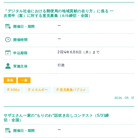
「デジタル社会における郵便局の地域貢献の在り方」に係る 一
次答申（案）に対する意見募集（6/6締切・全国）
ー
開催日・期間
ー
開催時間
2024年6月6日（木）まで
申込期限
行政
実施主体
募集
一般
#
#
#
SDGs
エネルギー
意見募集パブコメ
2024 . 05 . 17
サザエさん一家の“もりのわ”話吹き出しコンテスト（5/31締
切・全国）
ー
開催日・期間