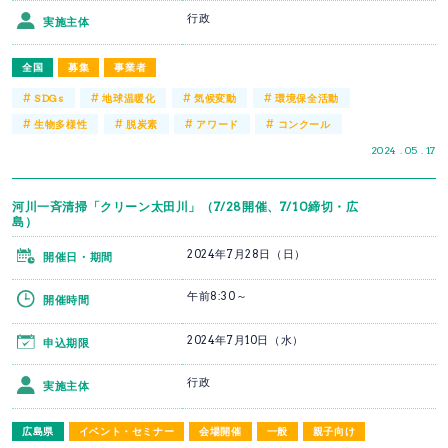
行政
実施主体
全国
募集
事業者
#
#
#
#
SDGs
地球温暖化
気候変動
環境保全活動
#
#
#
#
生物多様性
脱炭素
アワード
コンクール
2024 . 05 . 17
河川一斉清掃「クリーン太田川」（7/28開催、7/10締切・広
島）
2024年7月28日（日）
開催日・期間
午前8:30～
開催時間
2024年7月10日（水）
申込期限
行政
実施主体
広島県
イベント・セミナー
会場開催
一般
親子向け