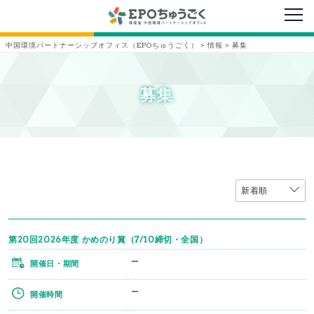
メニ
中国環境パートナーシップオフィス（EPOちゅうごく）
>
情報
>
募集
募集
第20回2026年度 かめのり賞（7/10締切・全国）
ー
開催日・期間
ー
開催時間