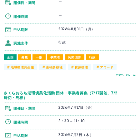
ー
開催日・期間
ー
開催時間
2026年8月31日（月）
申込期限
行政
実施主体
全国
募集
一般
事業者
民間団体
行政
#
#
#
#
地域循環共生圏
生物多様性
資源循環
アワード
2026 . 06 . 26
さくらおろち湖環境美化活動 団体・事業者募集（7/17開催、7/2
締切・島根）
2026年7月17日（金）
開催日・期間
8：30 ～ 11：10
開催時間
2026年7月2日（木）
申込期限