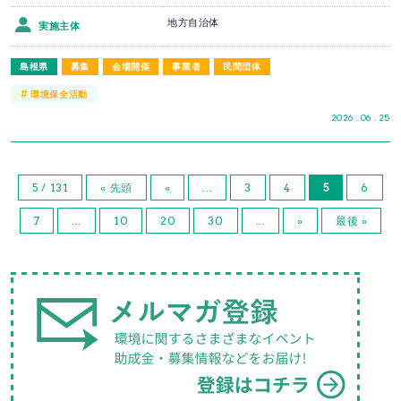
地方自治体
実施主体
島根県
募集
会場開催
事業者
民間団体
#
環境保全活動
2026 . 06 . 25
5 / 131
« 先頭
«
...
3
4
5
6
7
...
10
20
30
...
»
最後 »