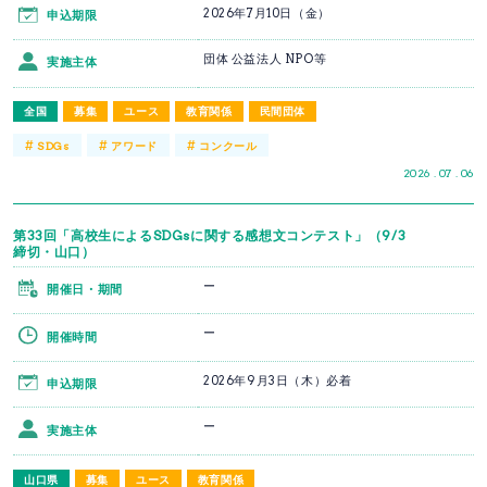
2026年7月10日（金）
申込期限
団体 公益法人 NPO等
実施主体
全国
募集
ユース
教育関係
民間団体
#
#
#
SDGs
アワード
コンクール
2026 . 07 . 06
第33回「高校生によるSDGsに関する感想文コンテスト」（9/3
締切・山口）
ー
開催日・期間
ー
開催時間
2026年9月3日（木）必着
申込期限
ー
実施主体
山口県
募集
ユース
教育関係