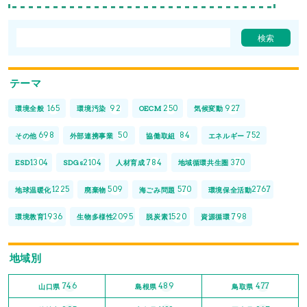
テーマ
165
92
250
927
環境全般
環境汚染
OECM
気候変動
698
50
84
752
その他
外部連携事業
協働取組
エネルギー
1304
2104
784
370
ESD
SDGs
人材育成
地域循環共生圏
1225
509
570
2767
地球温暖化
廃棄物
海ごみ問題
環境保全活動
1936
2095
1520
798
環境教育
生物多様性
脱炭素
資源循環
地域別
746
489
477
山口県
島根県
鳥取県