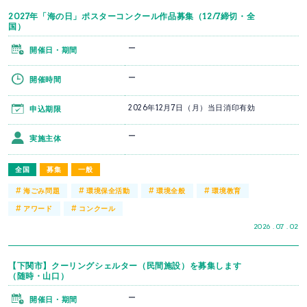
2027年「海の日」ポスターコンクール作品募集（12/7締切・全
国）
ー
開催日・期間
ー
開催時間
2026年12月7日（月）当日消印有効
申込期限
ー
実施主体
全国
募集
一般
#
#
#
#
海ごみ問題
環境保全活動
環境全般
環境教育
#
#
アワード
コンクール
2026 . 07 . 02
【下関市】クーリングシェルター（民間施設）を募集します
（随時・山口）
ー
開催日・期間