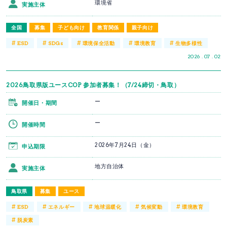
環境省
実施主体
全国
募集
子ども向け
教育関係
親子向け
#
#
#
#
#
ESD
SDGs
環境保全活動
環境教育
生物多様性
2026 . 07 . 02
2026鳥取県版ユースCOP 参加者募集！（7/24締切・鳥取）
ー
開催日・期間
ー
開催時間
2026年7月24日（金）
申込期限
地方自治体
実施主体
鳥取県
募集
ユース
#
#
#
#
#
ESD
エネルギー
地球温暖化
気候変動
環境教育
#
脱炭素