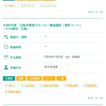
#
#
#
SDGs
アワード
コンクール
2026 . 07 . 06
令和8年度 広島市環境サポーター養成講座（通常コース）
（7/31締切・広島）
ー
開催日・期間
ー
開催時間
2026年7月31日（金）先着順
申込期限
地方自治体
実施主体
広島県
募集
会場開催
ユース
一般
#
#
#
#
#
SDGs
人材育成
環境保全活動
環境全般
環境教育
#
受講生募集
2026 . 07 . 03