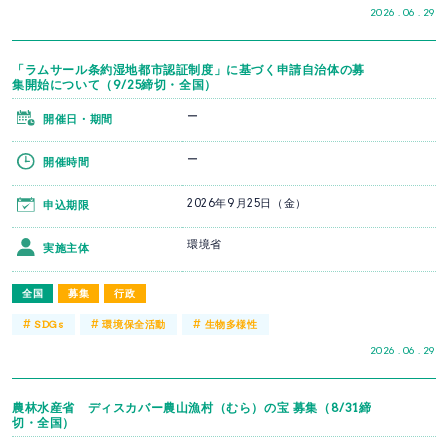
2026 . 06 . 29
「ラムサール条約湿地都市認証制度」に基づく申請自治体の募
集開始について（9/25締切・全国）
ー
開催日・期間
ー
開催時間
2026年9月25日（金）
申込期限
環境省
実施主体
全国
募集
行政
#
#
#
SDGs
環境保全活動
生物多様性
2026 . 06 . 29
農林水産省 ディスカバー農山漁村（むら）の宝 募集（8/31締
切・全国）