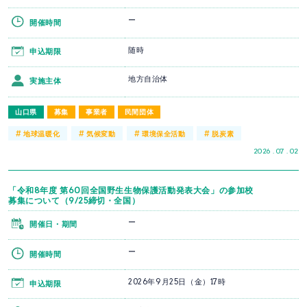
ー
開催時間
随時
申込期限
地方自治体
実施主体
山口県
募集
事業者
民間団体
#
#
#
#
地球温暖化
気候変動
環境保全活動
脱炭素
2026 . 07 . 02
「令和8年度 第60回全国野生生物保護活動発表大会」の参加校
募集について（9/25締切・全国）
ー
開催日・期間
ー
開催時間
2026年9月25日（金）17時
申込期限