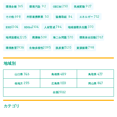
165
92
250
927
環境全般
環境汚染
OECM
気候変動
698
50
84
752
その他
外部連携事業
協働取組
エネルギー
1304
2104
784
370
ESD
SDGs
人材育成
地域循環共生圏
1225
509
570
2767
地球温暖化
廃棄物
海ごみ問題
環境保全活動
1936
2095
1520
798
環境教育
生物多様性
脱炭素
資源循環
地域別
746
489
477
山口県
島根県
鳥取県
295
1133
847
他地方
広島県
岡山県
2962
全国
カテゴリ