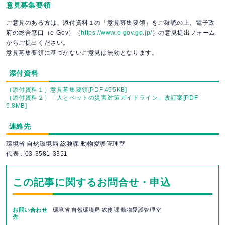
意見募集要領
ご意見のある方は、添付資料１の「意見募集要領」をご確認の上、電子政
府の総合窓口（e-Gov）（
https://www.e-gov.go.jp/
）の意見提出フォーム
からご提出ください。
意見募集要領に基づかないご意見は無効となります。
添付資料
（添付資料１）意見募集要領[PDF 455KB]
（添付資料２）「人とペットの災害対策ガイドライン」改訂案[PDF
5.8MB]
連絡先
環境省 自然環境局 総務課 動物愛護管理室
代表：03-3581-3351
この記事に関するお問合せ・申込
お問い合わせ
環境省 自然環境局 総務課 動物愛護管理室
先