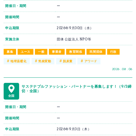
開催日・期間
ー
開催時間
ー
申込期限
2026年9月30日（水）
実施主体
団体 公益法人 NPO等
募集
ユース
一般
事業者
教育関係
民間団体
行政
#
#
#
#
地球温暖化
気候変動
脱炭素
アワード
2026 . 08 . 06
サステナブルファッション・パートナーを募集します！（9/3締
切・全国）
全国
開催日・期間
ー
開催時間
ー
申込期限
2026年9月3日（木）