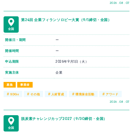
2026 . 08 . 07
第24回 企業フィランソロピー大賞（9/1締切・全国）
全国
開催日・期間
ー
開催時間
ー
申込期限
2026年9月1日（火）
実施主体
企業
募集
事業者
#
#
#
#
#
SDGs
その他
人材育成
環境保全活動
アワード
2026 . 08 . 07
脱炭素チャレンジカップ2027（9/30締切・全国）
全国