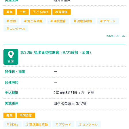
実施主体
地方自治体
募集
一般
子ども向け
教育関係
#
#
#
#
#
ESD
海ごみ問題
環境教育
生物多様性
アワード
#
コンクール
2026 . 08 . 07
第30回 地球倫理推進賞（8/31締切・全国）
全国
開催日・期間
ー
開催時間
ー
申込期限
2026年8月31日（月）必着
実施主体
団体 公益法人 NPO等
募集
民間団体
#
#
#
#
SDGs
環境保全活動
アワード
コンクール