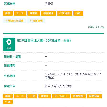
実施主体
環境省
募集
ユース
事業者
教育関係
民間団体
行政
#
#
環境保全活動
資源循環
2026 . 08 . 06
第29回 日本水大賞（10/31締切・全国）
全国
開催日・期間
ー
開催時間
ー
2026年10月31日（土）（郵送の場合は当日消
申込期限
印有効）
実施主体
団体 公益法人 NPO等
募集
ユース
一般
事業者
子ども向け
教育関係
民間団体
行政