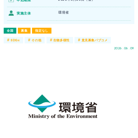
申込期限
環境省
実施主体
全国
募集
指定なし
#
#
#
#
SDGs
その他
生物多様性
意見募集パブコメ
2026 . 06 . 09