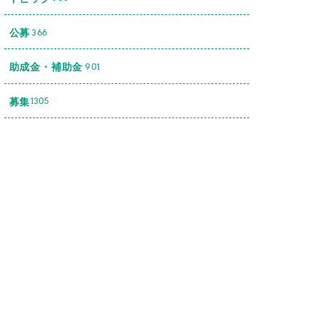
公募
366
助成金・補助金
901
募集
1305