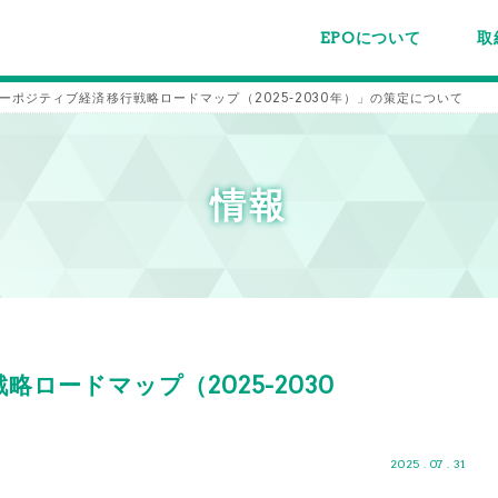
EPOについて
取
EPOちゅうごくについて
事業内容
スタッフ紹介
施設案内/利用案内
パー
主催
各種
メー
メル
ーポジティブ経済移行戦略ロードマップ（2025-2030年）」の策定について
情報
ロードマップ（2025-2030
2025 . 07 . 31