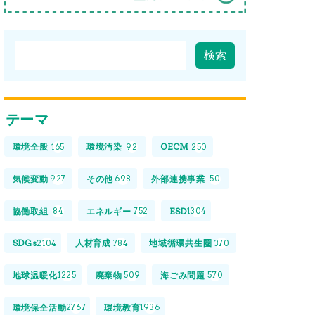
テーマ
環境全般
環境汚染
OECM
165
92
250
気候変動
その他
外部連携事業
927
698
50
協働取組
エネルギー
ESD
84
752
1304
SDGs
人材育成
地域循環共生圏
2104
784
370
地球温暖化
廃棄物
海ごみ問題
1225
509
570
環境保全活動
環境教育
2767
1936