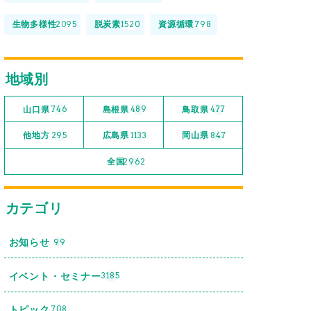
生物多様性
脱炭素
資源循環
2095
1520
798
地域別
山口県
島根県
鳥取県
746
489
477
他地方
広島県
岡山県
295
1133
847
全国
2962
カテゴリ
お知らせ
99
イベント・セミナー
3185
トピック
708