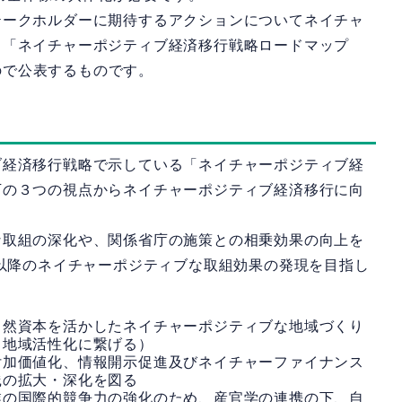
ークホルダーに期待するアクションについてネイチャ
、「ネイチャーポジティブ経済移行戦略ロードマップ
たので公表するものです。
経済移行戦略で示している「ネイチャーポジティブ経
下の３つの視点からネイチャーポジティブ経済移行に向
取組の深化や、関係省庁の施策との相乗効果の向上を
年以降のネイチャーポジティブな取組効果の発現を目指し
自然資本を活かしたネイチャーポジティブな地域づくり
、地域活性化に繋げる）
付加価値化、情報開示促進及びネイチャーファイナンス
践の拡大・深化を図る
業の国際的競争力の強化のため、産官学の連携の下、自