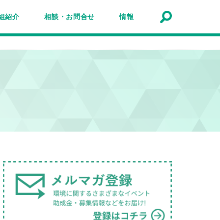
組紹介
相談・お問合せ
情報
トナーシップ紹介
事業報告
事例
ルマガジン
マガ登録
アクセスマップ
Q&A
お問合せ
情報検索
お知らせ
イベント・セミナー
トピック
公募
助成金・補助金
募集