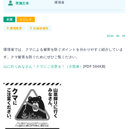
環境省
実施主体
全国
トピック
#
#
環境教育
生物多様性
2026 . 06 . 29
環境省では、クマによる被害を防ぐポイントを分かりやすく紹介していま
す。クマ被害を防ぐためにぜひご覧ください。
山に行くみなさん！クマにご注意を！（６箇条）
[PDF 564KB]