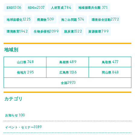
1306
2107
784
371
ESD
SDGs
人材育成
地域循環共生圏
1225
509
574
2772
地球温暖化
廃棄物
海ごみ問題
環境保全活動
1942
2099
1522
799
環境教育
生物多様性
脱炭素
資源循環
地域別
748
489
477
山口県
島根県
鳥取県
295
1136
848
他地方
広島県
岡山県
2973
全国
カテゴリ
100
お知らせ
3189
イベント・セミナー