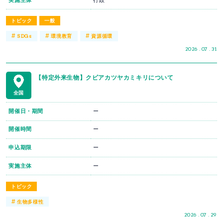
実施主体
行政
トピック
一般
#
#
#
SDGs
環境教育
資源循環
2026 . 07 . 31
【特定外来生物】クビアカツヤカミキリについて
全国
開催日・期間
ー
開催時間
ー
申込期限
ー
実施主体
ー
トピック
#
生物多様性
2026 . 07 . 29