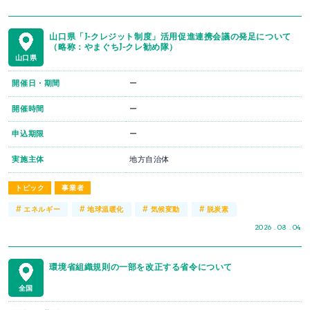
山口県「J-クレジット制度」活用促進連携会議の発足について
（略称：やまぐちJ-クレ勧め隊）
山口県
開催日・期間
ー
開催時間
ー
申込期限
ー
実施主体
地方自治体
トピック
事業者
#
#
#
#
エネルギー
地球温暖化
気候変動
脱炭素
2026 . 08 . 04
環境省組織規則の一部を改正する省令について
全国