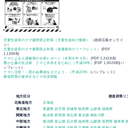
児童生徒等のクマ被害防止対策（児童生徒向け動画）
（政府広報オンライ
ン）
児童生徒等のクマ被害防止対策（保護者向けリーフレット）
[PDF
1,120KB]
クマによる人身被害の分析レポート（令和８年４月）
[PDF 2,241KB]
豊かな森の生活者 クマと共存するために（平成28年）
[PDF 1,932KB](パ
ンフレット)
クマに注意！－思わぬ事故をさけよう－（平成22年）
(パンフレット)
都道府県が提供するクマ出没情報
地方区分
都道府県リ
北海道地方
北海道
東北地方
青森県
岩手県
宮城県
秋田県
山形県
福島県
関東地方
栃木県
群馬県
埼玉県
東京都
神奈川県
中部地方
新潟県
富山県
石川県
福井県
山梨県
長野県
岐阜県
近畿地方
三重県
京都府
大阪府
兵庫県
奈良県
和歌山県