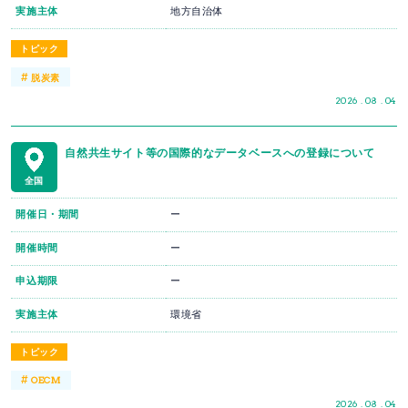
実施主体
地方自治体
トピック
#
脱炭素
2026 . 08 . 04
自然共生サイト等の国際的なデータベースへの登録について
全国
開催日・期間
ー
開催時間
ー
申込期限
ー
実施主体
環境省
トピック
#
OECM
2026 . 08 . 04