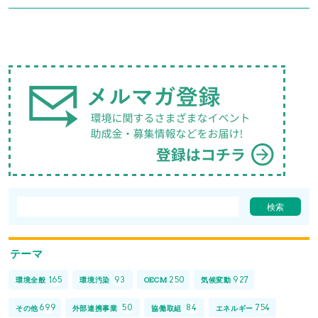
テーマ
165
93
250
927
環境全般
環境汚染
OECM
気候変動
699
50
84
754
その他
外部連携事業
協働取組
エネルギー