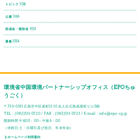
708
トピック
366
公募
901
助成金・補助金
1314
募集
環境省中国環境パートナーシップオフィス（EPOちゅ
うごく）
〒730-0011 広島市中区基町11-10 合人社広島紙屋町ビル5階
TEL：(082)511-0720 / FAX：(082)511-0723 / E-mail：info@epo-cg.jp
開館時間 午前10：00～午後6：00
（休館日 土・日曜日及び祝日、年末年始）
ホームページ利用案内