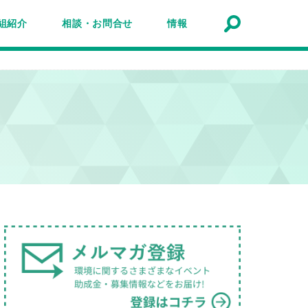
組紹介
相談・お問合せ
情報
トナーシップ紹介
事業報告
事例
ルマガジン
マガ登録
アクセスマップ
Q&A
お問合せ
情報検索
お知らせ
イベント・セミナー
トピック
公募
助成金・補助金
募集