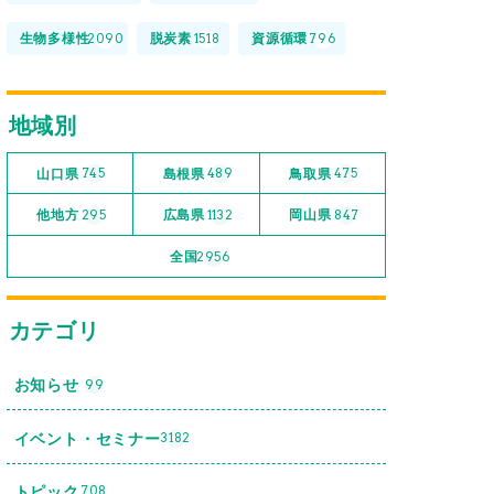
生物多様性
脱炭素
資源循環
2090
1518
796
地域別
山口県
島根県
鳥取県
745
489
475
他地方
広島県
岡山県
295
1132
847
全国
2956
カテゴリ
お知らせ
99
イベント・セミナー
3182
トピック
708