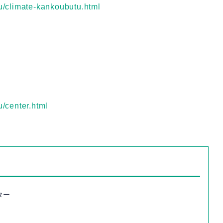
iou/climate-kankoubutu.html
u/center.html
ター