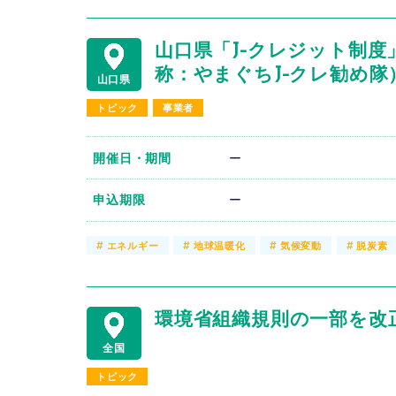
山口県「J-クレジット制
称：やまぐちJ-クレ勧め隊
山口県
トピック
事業者
開催日・期間
ー
申込期限
ー
#
エネルギー
#
地球温暖化
#
気候変動
#
脱炭素
環境省組織規則の一部を改
全国
トピック