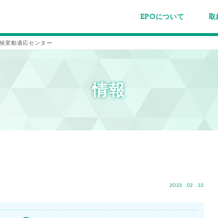
EPOについて
取
EPOちゅうごくについて
事業内容
スタッフ紹介
施設案内/利用案内
パー
主催
各種
メー
メル
候変動適応センター
情報
2023 . 02 . 22