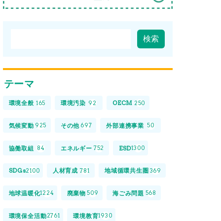
テーマ
環境全般
環境汚染
OECM
165
92
250
気候変動
その他
外部連携事業
925
697
50
協働取組
エネルギー
ESD
84
752
1300
SDGs
人材育成
地域循環共生圏
2100
781
369
地球温暖化
廃棄物
海ごみ問題
1224
509
568
環境保全活動
環境教育
2761
1930