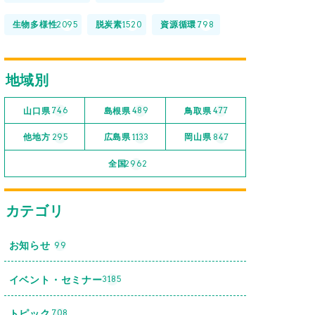
生物多様性
脱炭素
資源循環
2095
1520
798
地域別
山口県
島根県
鳥取県
746
489
477
他地方
広島県
岡山県
295
1133
847
全国
2962
カテゴリ
お知らせ
99
イベント・セミナー
3185
トピック
708