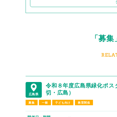
「募集
RELA
令和８年度広島県緑化ポス
切・広島）
広島県
募集
一般
子ども向け
教育関係