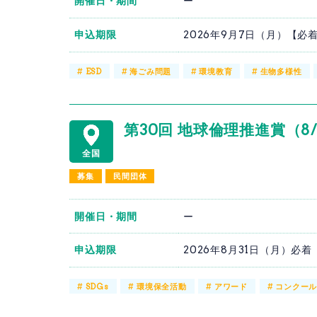
開催日・期間
ー
申込期限
2026年9月7日（月）【必
#
ESD
#
海ごみ問題
#
環境教育
#
生物多様性
第30回 地球倫理推進賞（8
全国
募集
民間団体
開催日・期間
ー
申込期限
2026年8月31日（月）必着
#
SDGs
#
環境保全活動
#
アワード
#
コンクー