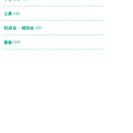
公募
366
助成金・補助金
901
募集
1305