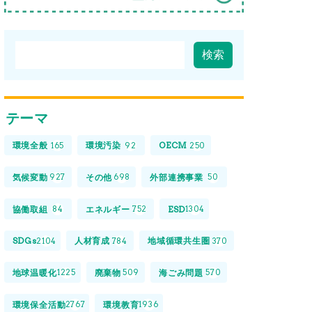
テーマ
環境全般
環境汚染
OECM
165
92
250
気候変動
その他
外部連携事業
927
698
50
協働取組
エネルギー
ESD
84
752
1304
SDGs
人材育成
地域循環共生圏
2104
784
370
地球温暖化
廃棄物
海ごみ問題
1225
509
570
環境保全活動
環境教育
2767
1936