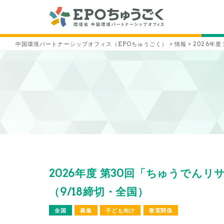
中国環境パートナーシップオフィス（EPOちゅうごく）
>
情報
>
2026年
2026年度 第30回「ちゅうでん
（9/18締切・全国）
全国
募集
子ども向け
教育関係