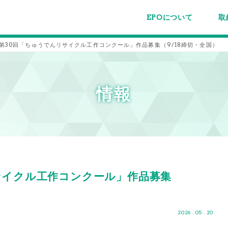
EPOについて
取
EPOちゅうごくについて
事業内容
スタッフ紹介
施設案内/利用案内
パー
主催
各種
メー
メル
度 第30回「ちゅうでんリサイクル工作コンクール」作品募集（9/18締切・全国）
情報
リサイクル工作コンクール」作品募集
2026 . 05 . 20