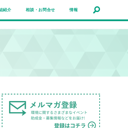
組紹介
相談・お問合せ
情報
トナーシップ紹介
事業報告
事例
ルマガジン
マガ登録
アクセスマップ
Q&A
お問合せ
情報検索
お知らせ
イベント・セミナー
トピック
公募
助成金・補助金
募集