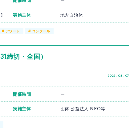
開催時間
ー
着】
実施主体
地方自治体
#
アワード
#
コンクール
/31締切・全国）
2026 . 08 . 07
開催時間
ー
実施主体
団体 公益法人 NPO等
ル