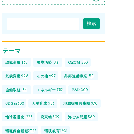
テーマ
環境全般
環境汚染
OECM
165
92
250
気候変動
その他
外部連携事業
926
697
50
協働取組
エネルギー
ESD
84
752
1300
SDGs
人材育成
地域循環共生圏
2100
781
370
地球温暖化
廃棄物
海ごみ問題
1225
509
569
環境保全活動
環境教育
2762
1931