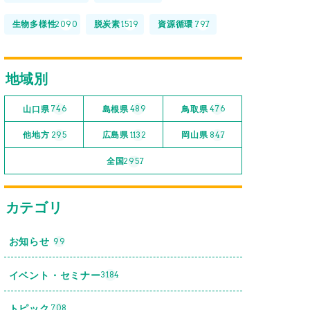
生物多様性
脱炭素
資源循環
2090
1519
797
地域別
山口県
島根県
鳥取県
746
489
476
他地方
広島県
岡山県
295
1132
847
全国
2957
カテゴリ
お知らせ
99
イベント・セミナー
3184
トピック
708