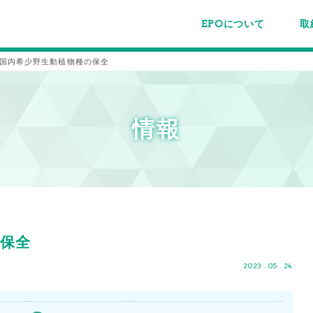
EPOについて
取
EPOちゅうごくについて
事業内容
スタッフ紹介
施設案内/利用案内
パー
主催
各種
メー
メル
国内希少野生動植物種の保全
情報
保全
2023 . 05 . 24