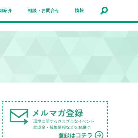
組紹介
相談・お問合せ
情報
トナーシップ紹介
事業報告
事例
ルマガジン
マガ登録
アクセスマップ
Q&A
お問合せ
情報検索
お知らせ
イベント・セミナー
トピック
公募
助成金・補助金
募集