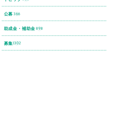
公募
366
助成金・補助金
898
募集
1302