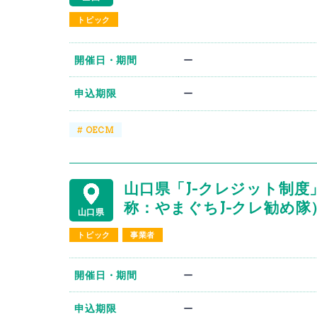
トピック
開催日・期間
ー
申込期限
ー
#
OECM
山口県「J-クレジット制
称：やまぐちJ-クレ勧め隊
山口県
トピック
事業者
開催日・期間
ー
申込期限
ー