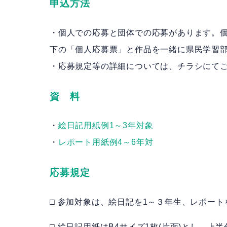
申込方法
・個人での応募と団体での応募があります。
下の「個人応募票」と作品を一緒に県民学習
・応募規定等の詳細については、チラシにて
資 料
・
絵日記用紙例1～3年対象
・
レポート用紙例4～6年対
応募規定
□ 参加対象は、絵日記を1～３年生、レポー
□ 絵日記用紙はB4サイズ1枚(片面)とし、上