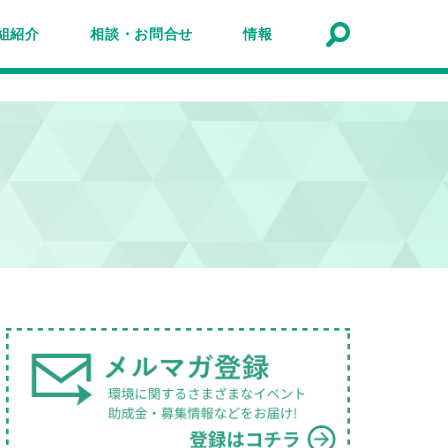
組紹介
相談・お問合せ
情報
トナーシップ紹介
事業報告
事例
ルマガジン
マガ登録
アクセスマップ
Q&A
お問合せ
情報検索
お知らせ
イベント・セミナー
トピック
公募
助成金・補助金
募集