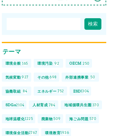
テーマ
環境全般
環境汚染
OECM
165
92
250
気候変動
その他
外部連携事業
927
698
50
協働取組
エネルギー
ESD
84
752
1304
SDGs
人材育成
地域循環共生圏
2104
784
370
地球温暖化
廃棄物
海ごみ問題
1225
509
570
環境保全活動
環境教育
2767
1936