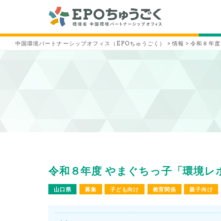
中国環境パートナーシップオフィス（EPOちゅうごく）
>
情報
>
令和８年度
令和８年度 やまぐちっ子「環境レポ
山口県
募集
子ども向け
教育関係
親子向け