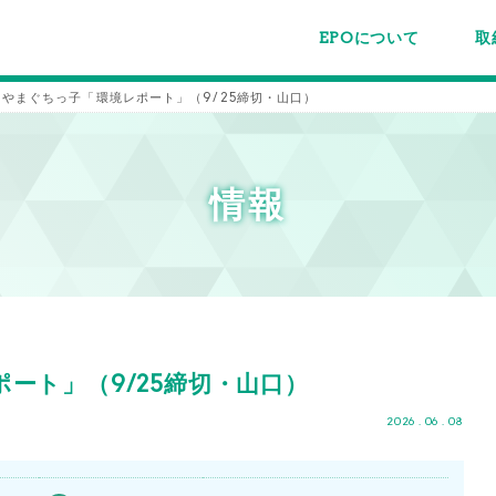
EPOについて
取
EPOちゅうごくについて
事業内容
スタッフ紹介
施設案内/利用案内
パー
主催
各種
メー
メル
 やまぐちっ子「環境レポート」（9/25締切・山口）
情報
ート」（9/25締切・山口）
2026 . 06 . 08