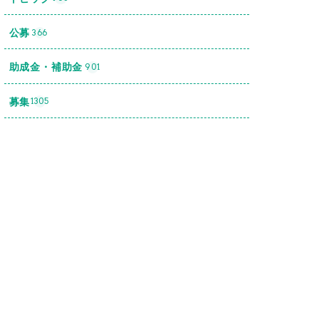
公募
366
助成金・補助金
901
募集
1305