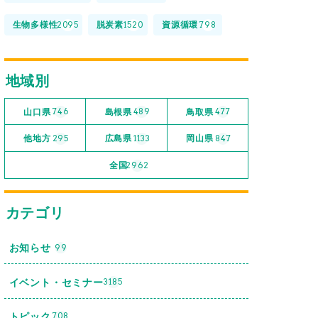
生物多様性
脱炭素
資源循環
2095
1520
798
地域別
山口県
島根県
鳥取県
746
489
477
他地方
広島県
岡山県
295
1133
847
全国
2962
カテゴリ
お知らせ
99
イベント・セミナー
3185
トピック
708