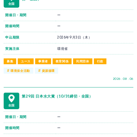
全国
開催日・期間
ー
開催時間
ー
申込期限
2026年9月3日（木）
実施主体
環境省
募集
ユース
事業者
教育関係
民間団体
行政
#
#
環境保全活動
資源循環
2026 . 08 . 06
第29回 日本水大賞（10/31締切・全国）
全国
開催日・期間
ー
開催時間
ー