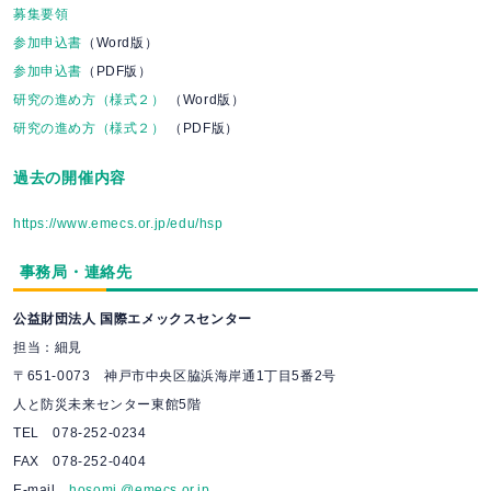
募集要領
参加申込書
（Word版）
参加申込書
（PDF版）
研究の進め方（様式２）
（Word版）
研究の進め方（様式２）
（PDF版）
過去の開催内容
https://www.emecs.or.jp/edu/hsp
事務局・連絡先
公益財団法人 国際エメックスセンター
担当：細見
〒651-0073 神戸市中央区脇浜海岸通1丁目5番2号
人と防災未来センター東館5階
TEL 078-252-0234
FAX 078-252-0404
E-mail
hosomi @emecs.or.jp