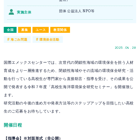
団体 公益法人 NPO等
実施主体
全国
募集
ユース
教育関係
#
#
海ごみ問題
環境保全活動
2025 . 04 . 28
国際エメックスセンターでは、次世代の閉鎖性海域の環境保全を担う人材
育成をより一層推進するため、閉鎖性海域やその流域の環境保全研究・活
動を行っている高校生が専門家から直接助言・指導を受け、その成果を公
開で発表する令和７年度「高校生海洋環境保全研究セミナー」を開催致し
ます。
研究活動の今後の進め方や発表方法等のステップアップを目指したい高校
生のご応募をお待ちしています。
開催日程
【指導会】※対面形式（非公開）