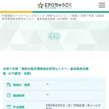
メニ
中国環境パートナーシップオフィス（EPOちゅうごく）
>
情報
>
令和７年度「高校生
海洋環境保全研究セミナー」参加高校生募集（6/9締切・全国）
情報
令和７年度「高校生海洋環境保全研究セミナー」参加高校生募
集（6/9締切・全国）
ー
開催日・期間
ー
開催時間
2025年6月9日（月）17時必着（Eメールで
申込期限
提出）