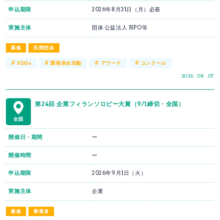
申込期限
2026年8月31日（月）必着
実施主体
団体 公益法人 NPO等
募集
民間団体
#
#
#
#
SDGs
環境保全活動
アワード
コンクール
2026 . 08 . 07
第24回 企業フィランソロピー大賞（9/1締切・全国）
全国
開催日・期間
ー
開催時間
ー
申込期限
2026年9月1日（火）
実施主体
企業
募集
事業者