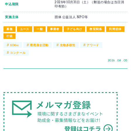
2026年10月31日（土）（郵送の場合は当日消
申込期限
印有効）
実施主体
団体 公益法人 NPO等
募集
ユース
一般
事業者
子ども向け
教育関係
民間団体
行政
#
#
#
#
SDGs
環境保全活動
生物多様性
アワード
#
コンクール
2026 . 08 . 05