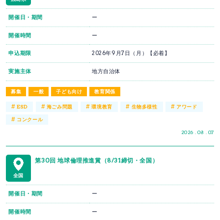
開催日・期間
ー
開催時間
ー
申込期限
2026年9月7日（月）【必着】
実施主体
地方自治体
募集
一般
子ども向け
教育関係
#
#
#
#
#
ESD
海ごみ問題
環境教育
生物多様性
アワード
#
コンクール
2026 . 08 . 07
第30回 地球倫理推進賞（8/31締切・全国）
全国
開催日・期間
ー
開催時間
ー