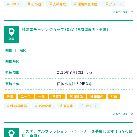
#
#
#
#
#
SDGs
その他
人材育成
環境保全活動
アワード
2026 . 08 . 07
脱炭素チャレンジカップ2027（9/30締切・全国）
全国
開催日・期間
ー
開催時間
ー
申込期限
2026年9月30日（水）
実施主体
団体 公益法人 NPO等
募集
ユース
一般
事業者
教育関係
民間団体
行政
#
#
#
#
地球温暖化
気候変動
脱炭素
アワード
2026 . 08 . 06
サステナブルファッション・パートナーを募集します！（9/3締
切・全国）