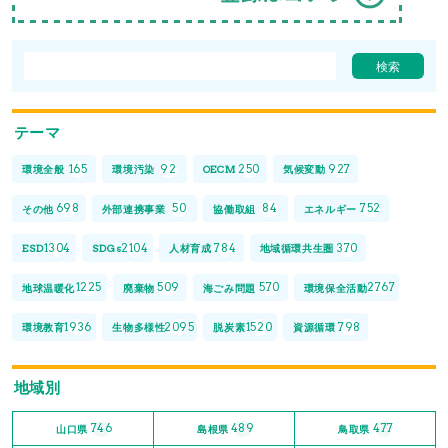
テーマ
165
92
250
927
環境全般
環境汚染
OECM
気候変動
698
50
84
752
その他
外部連携事業
協働取組
エネルギー
1304
2104
784
370
ESD
SDGs
人材育成
地域循環共生圏
1225
509
570
2767
地球温暖化
廃棄物
海ごみ問題
環境保全活動
1936
2095
1520
798
環境教育
生物多様性
脱炭素
資源循環
地域別
746
489
477
山口県
島根県
鳥取県