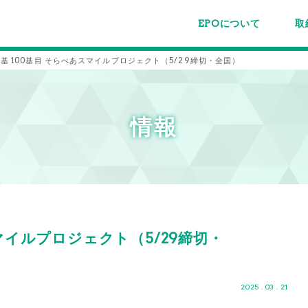
EPOについて
取
EPOちゅうごくについて
事業内容
スタッフ紹介
施設案内/利用案内
パー
主催
各種
メー
メル
9基 100基目 そらべあスマイルプロジェクト（5/29締切・全国）
情報
スマイルプロジェクト（5/29締切・
2025 . 03 . 21