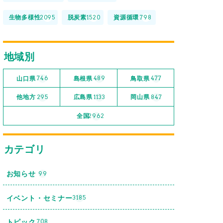
生物多様性
脱炭素
資源循環
2095
1520
798
地域別
山口県
島根県
鳥取県
746
489
477
他地方
広島県
岡山県
295
1133
847
全国
2962
カテゴリ
お知らせ
99
イベント・セミナー
3185
トピック
708