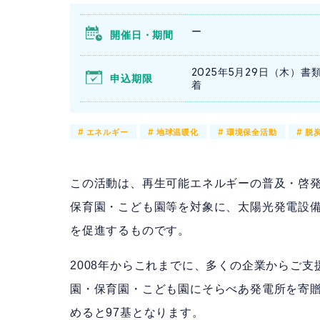
ー
開催日・期間
2025年5月29日（木）書
申込期限
着
#
エネルギー
#
地球温暖化
#
環境保全活動
#
脱
この活動は、再生可能エネルギーの普及・啓
保育園・こども園等を対象に、太陽光発電設
を促進するものです。
2008年からこれまでに、多くの企業からご支
園・保育園・こども園にそらべあ発電所を寄
めると97基となります。