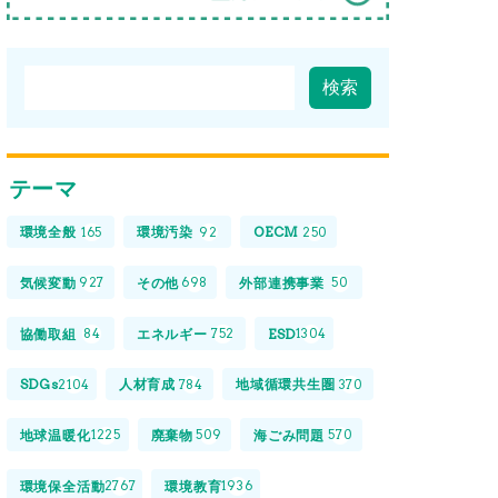
テーマ
環境全般
環境汚染
OECM
165
92
250
気候変動
その他
外部連携事業
927
698
50
協働取組
エネルギー
ESD
84
752
1304
SDGs
人材育成
地域循環共生圏
2104
784
370
地球温暖化
廃棄物
海ごみ問題
1225
509
570
環境保全活動
環境教育
2767
1936