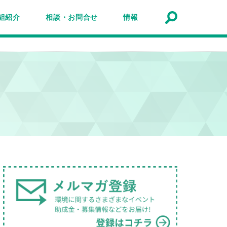
組紹介
相談・お問合せ
情報
トナーシップ紹介
事業報告
事例
ルマガジン
マガ登録
アクセスマップ
Q&A
お問合せ
情報検索
お知らせ
イベント・セミナー
トピック
公募
助成金・補助金
募集