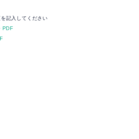
項を記入してください
・
PDF
F