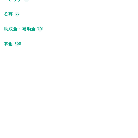
公募
366
助成金・補助金
901
募集
1305