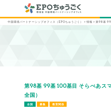
中国環境パートナーシップオフィス（EPOちゅうごく）
>
情報
>
第98基 9
第98基 99基 100基目 そらべあ
全国）
全国
募集
教育関係