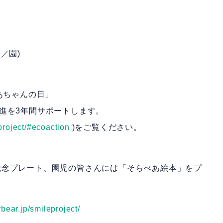
基／園)
あちゃんの日」
進を3年間サポートします。
project/#ecoaction
)をご覧ください。
記念プレート、園児の皆さんには「そらべあ絵本」をプ
bear.jp/smileproject/