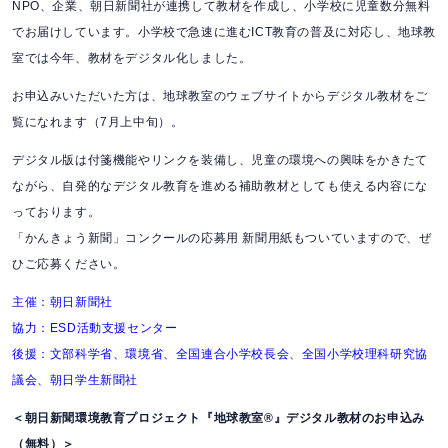
NPO、企業、朝日新聞社が連携して教材を作成し、小学校に児童数分無料
でお届けしています。小学校で急速に進むICT教育の普及に対応し、地球教
室では今年、教材をデジタル化しました。
お申込みいただいた方は、地球教室のウェブサイトからデジタル教材をご
覧になれます（7月上中旬）。
デジタル版は付箋機能やリンクを装備し、児童の環境への興味をかきたて
ながら、自発的なデジタル教育を進める補助教材としても使える内容にな
っております。
「かんきょう新聞」コンクールの応募用 新聞用紙もついていますので、ぜ
ひご応募ください。
主催：朝日新聞社
協力：ESD活動支援センター
後援：文部科学省、環境省、全国連合小学校長会、全国小学校理科研究協
議会、朝日学生新聞社
＜朝日新聞環境教育プロジェクト『地球教室®』デジタル教材のお申込み
（無料）＞