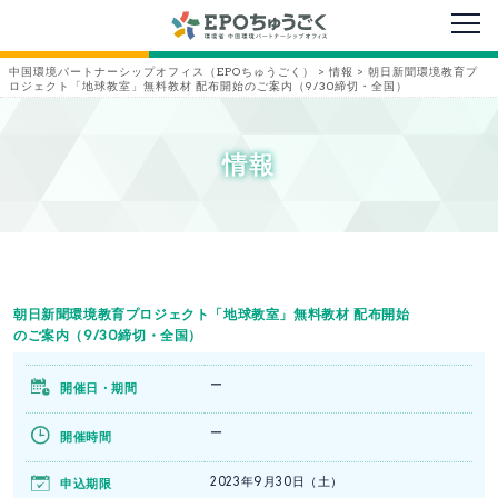
メニ
中国環境パートナーシップオフィス（EPOちゅうごく）
>
情報
>
朝日新聞環境教育プ
ロジェクト「地球教室」無料教材 配布開始のご案内（9/30締切・全国）
情報
朝日新聞環境教育プロジェクト「地球教室」無料教材 配布開始
のご案内（9/30締切・全国）
ー
開催日・期間
ー
開催時間
2023年9月30日（土）
申込期限