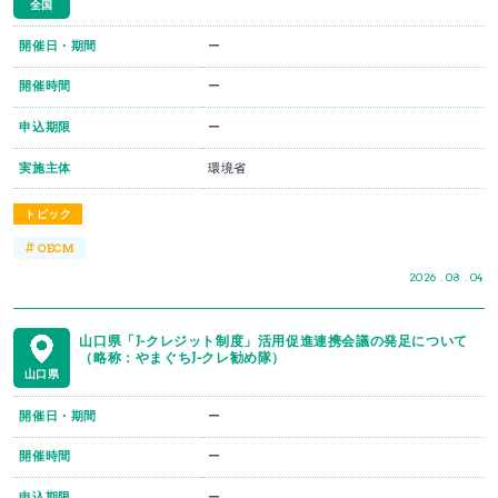
全国
開催日・期間
ー
開催時間
ー
申込期限
ー
実施主体
環境省
トピック
#
OECM
2026 . 08 . 04
山口県「J-クレジット制度」活用促進連携会議の発足について
（略称：やまぐちJ-クレ勧め隊）
山口県
開催日・期間
ー
開催時間
ー
申込期限
ー