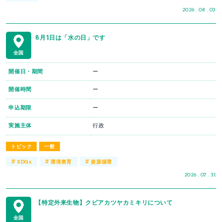
2026 . 08 . 03
8月1日は「水の日」です
全国
開催日・期間
ー
開催時間
ー
申込期限
ー
実施主体
行政
トピック
一般
#
#
#
SDGs
環境教育
資源循環
2026 . 07 . 31
【特定外来生物】クビアカツヤカミキリについて
全国