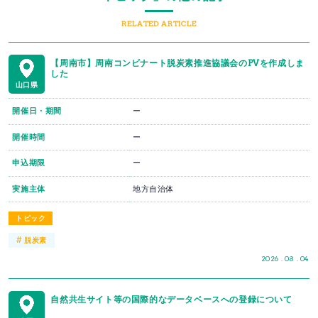
RELATED ARTICLE
【周南市】周南コンビナート脱炭素推進協議会のPVを作成しま
した
山口県
開催日・期間
ー
開催時間
ー
申込期限
ー
実施主体
地方自治体
トピック
#
脱炭素
2026 . 08 . 04
自然共生サイト等の国際的なデータベースへの登録について