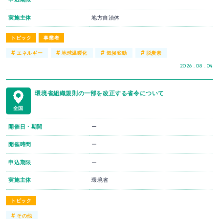
実施主体
地方自治体
トピック
事業者
#
#
#
#
エネルギー
地球温暖化
気候変動
脱炭素
2026 . 08 . 04
環境省組織規則の一部を改正する省令について
全国
開催日・期間
ー
開催時間
ー
申込期限
ー
実施主体
環境省
トピック
#
その他