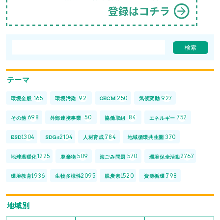
テーマ
165
92
250
927
環境全般
環境汚染
OECM
気候変動
698
50
84
752
その他
外部連携事業
協働取組
エネルギー
1304
2104
784
370
ESD
SDGs
人材育成
地域循環共生圏
1225
509
570
2767
地球温暖化
廃棄物
海ごみ問題
環境保全活動
1936
2095
1520
798
環境教育
生物多様性
脱炭素
資源循環
地域別