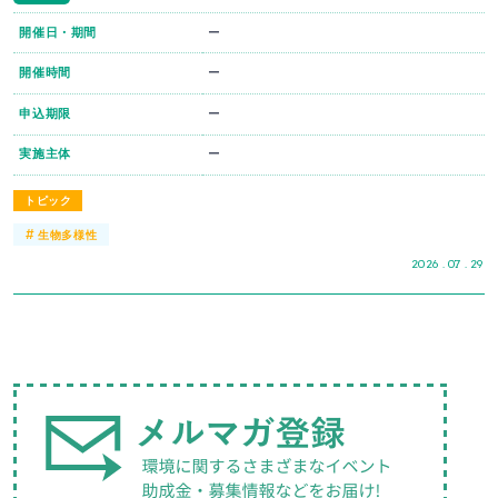
開催日・期間
ー
開催時間
ー
申込期限
ー
実施主体
ー
トピック
#
生物多様性
2026 . 07 . 29