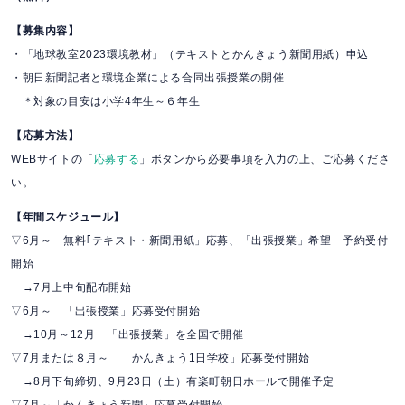
【募集内容】
・「地球教室2023環境教材」（テキストとかんきょう新聞用紙）申込
・朝日新聞記者と環境企業による合同出張授業の開催
＊対象の目安は小学4年生～６年生
【応募方法】
WEBサイトの「
応募する
」ボタンから必要事項を入力の上、ご応募くださ
い。
【年間スケジュール】
▽6月～ 無料｢テキスト・新聞用紙」応募、「出張授業」希望 予約受付
開始
→7月上中旬配布開始
▽6月～ 「出張授業」応募受付開始
→10月～12月 「出張授業」を全国で開催
▽7月または８月～ 「かんきょう1日学校」応募受付開始
→8月下旬締切、9月23日（土）有楽町朝日ホールで開催予定