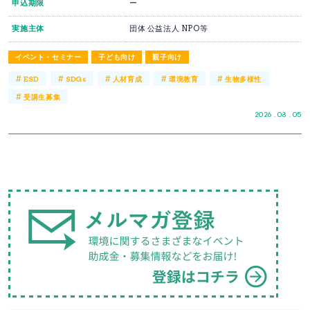
申込期限
ー
実施主体
団体 公益法人 NPO等
イベント・セミナー
子ども向け
親子向け
#
#
#
#
#
ESD
SDGs
人材育成
環境教育
生物多様性
#
受講生募集
2026 . 08 . 05