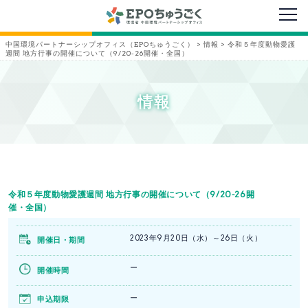
メニ
中国環境パートナーシップオフィス（EPOちゅうごく）
>
情報
>
令和５年度動物愛護
週間 地方行事の開催について（9/20-26開催・全国）
情報
令和５年度動物愛護週間 地方行事の開催について（9/20-26開
催・全国）
2023年9月20日（水）～26日（火）
開催日・期間
ー
開催時間
ー
申込期限