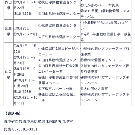
岡山
②9月20日～10
②岡山県動物愛護センタ
②わが家のペット写真展
県
月22日
ー
③第19回岡山県動物愛護フェス
③10月22日
③岡山県動物愛護センター
ティバル
①令和5年どうぶつ愛護のつど
①広島県動物愛護センタ
広島
①9月23日
い
ー
県
②9月22～23日
②令和5年度動物慰霊行事（献花
②広島県動物愛護センター
等）
①9月4日～9月
①山口県庁1階ロビー展示
①動物の飼い方マナーアップ啓
22日
コーナー
発事業
②9月19日～9
②山口県動物愛護センター
②動物の愛護キャンペーン
月23日
③山口県岩国総合庁舎2階
③動物の飼い方マナーアップ普
③9月19日～9
山口
エレベーター前
及啓発事業
月29日
県
④山口県柳井総合庁舎1階
④動物の飼い方マナーアップキ
④10月13日～
展示スペース
ャンペーン
10月20日
⑤下松市スポーツ公園
⑤犬の飼い方教室
⑤10月26日
⑥山口県総合保健会館ホ
⑥動物の飼い方マナーアップキ
⑥10月2日～10
ール
ャンペーン
月11日
【連絡先】
環境省自然環境局総務課 動物愛護管理室
代表 03-3581-3351