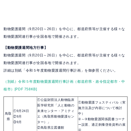
動物愛護週間（9月20日～26日）を中心に、都道府県等が主催する様々な
動物愛護関連行事が全国各地で開催されます。
【動物愛護週間地方行事】
動物愛護週間（9月20日～26日）を中心に、都道府県等が主催する様々な
動物愛護関連行事が全国各地で開催されます。
詳細は別紙「令和５年度動物愛護週間行事計画」を御参照ください。
（別紙）令和５年度動物愛護週間行事計画（都道府県・政令指定都市・中
核市）[PDF 758KB]
①公益財団法人動物臨床
①動物愛護フェスティバル（実
医学研究所「人と動物の
施方法及び内容について検討
①9月24日
未来センター・アミティ
鳥取
中）
②9月
エ（鳥取県動物愛護セン
県
②～③動物愛護関係図書コーナ
③9月
ター）」
ー設置、適正飼養啓発資料の展
②鳥取県立図書館
示