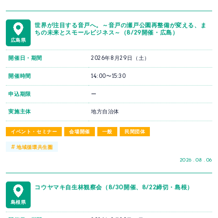
世界が注目する音戸へ。～音戸の瀬戸公園再整備が変える、ま
ちの未来とスモールビジネス～（8/29開催・広島）
広島県
開催日・期間
2026年8月29日（土）
開催時間
14:00〜15:30
申込期限
ー
実施主体
地方自治体
イベント・セミナー
会場開催
一般
民間団体
#
地域循環共生圏
2026 . 08 . 06
コウヤマキ自生林観察会（8/30開催、8/22締切・島根）
島根県