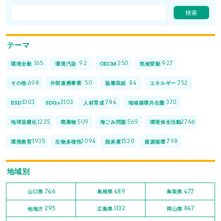
テーマ
165
92
250
927
環境全般
環境汚染
OECM
気候変動
698
50
84
752
その他
外部連携事業
協働取組
エネルギー
1303
2103
784
370
ESD
SDGs
人材育成
地域循環共生圏
1225
509
569
2766
地球温暖化
廃棄物
海ごみ問題
環境保全活動
1935
2094
1520
798
環境教育
生物多様性
脱炭素
資源循環
地域別
746
489
477
山口県
島根県
鳥取県
295
1132
847
他地方
広島県
岡山県