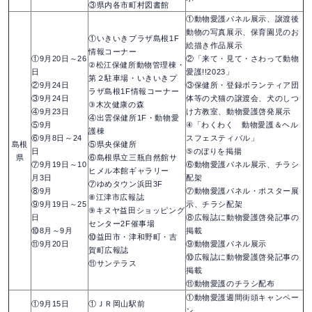
③県内各市町村図書館
①動物愛護パネル展示、譲渡後
動物の写真展示、保育園児のお
①いきいきプラザ島根1F
絵描き作品展示
情報コーナー
①9月20日～26
②「来て・見て・さわって動物
②松江保健所動物管理棟・
日
愛護!!2023」
第２駐車場・いきいきプ
②9月24日
③保健所・登録ボランティア団
ラザ島根1F情報コーナー
③9月24日
体等の犬猫の譲渡会、犬のしつ
③木次健康の森
④9月23日
け方教室、動物愛護啓発展示
④出雲保健所1F・動物愛
⑤9月
④「わくわく 動物愛護＆ヘル
護棟
⑥9月8日～24
スフェスティバル」
島根
⑤県央保健所
日
⑤のぼりを掲揚
県
⑥島根県立三瓶自然館サ
⑦9月19日～10
⑥動物愛護パネル展示、チラシ
ヒメル本館ギャラリー
月3日
配架
⑦ゆめタウン浜田3F
⑧9月
⑦動物愛護パネル・ポスター展
⑧江津市広報誌
⑨9月19日～25
示、チラシ配架
⑨キヌヤ益田ショッピング
日
⑧広報誌に動物愛護啓発記事の
センター2F催事場
⑩8月～9月
掲載
⑩益田市・津和野町・吉
⑪9月20日
⑨動物愛護パネル展示
賀町広報誌
⑩広報誌に動物愛護啓発記事の
⑪サンテラス
掲載
⑪動物愛護のチラシ配布
①動物愛護週間街頭キャンペー
①9月15日
①ＪＲ岡山駅前
ン