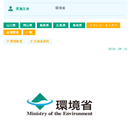
環境省
実施主体
山口県
岡山県
島根県
広島県
鳥取県
イベント・セミナー
会場開催
一般
#
#
環境教育
生物多様性
2023 . 09 . 12