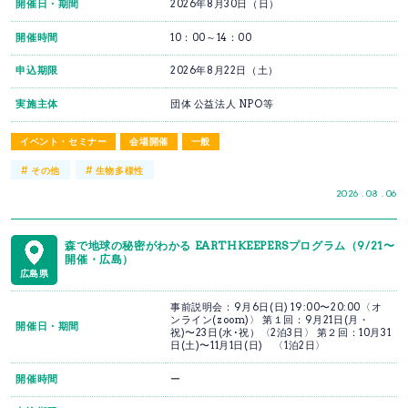
開催日・期間
2026年8月30日（日）
開催時間
10：00～14：00
申込期限
2026年8月22日（土）
実施主体
団体 公益法人 NPO等
イベント・セミナー
会場開催
一般
#
#
その他
生物多様性
2026 . 08 . 06
森で地球の秘密がわかる EARTHKEEPERSプログラム（9/21〜
開催・広島）
広島県
事前説明会：9月6日(日) 19:00〜20:00〈オ
ンライン(zoom)〉 第１回：9月21日(月・
開催日・期間
祝)〜23日(水･祝）〈2泊3日〉 第２回：10月31
日(土)〜11月1日(日) 〈1泊2日〉
開催時間
ー