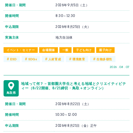
開催日・期間
2026年9月5日（土）
開催時間
8:30～12:30
申込期限
2026年8月25日（火）
実施主体
地方自治体
イベント・セミナー
会場開催
一般
子ども向け
親子向け
#
#
#
#
#
ESD
SDGs
人材育成
環境教育
生物多様性
2026 . 08 . 07
地域って何？－首都圏大学生と考える地域とクリエイティビテ
ィー（8/22開催、8/21締切・鳥取＋オンライン）
鳥取県
開催日・期間
2026年8月22日（土）
開催時間
10:30～12:00
申込期限
2026年8月21日（金）正午