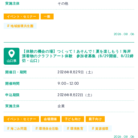
実施主体
その他
イベント・セミナー
一般
#
地域循環共生圏
2026 . 08 . 06
【体験の機会の場】つくって！あそんで！夏を楽しもう！海岸
漂着物のクラフトアート体験 参加者募集（8/29開催、8/22締
切・山口）
山口県
開催日・期間
2026年8月29日（土）
開催時間
9:00～12:00
申込期限
2026年8月22日（土）
実施主体
企業
イベント・セミナー
会場開催
子ども向け
親子向け
#
#
#
#
海ごみ問題
環境保全活動
環境教育
資源循環
2026 . 08 . 06