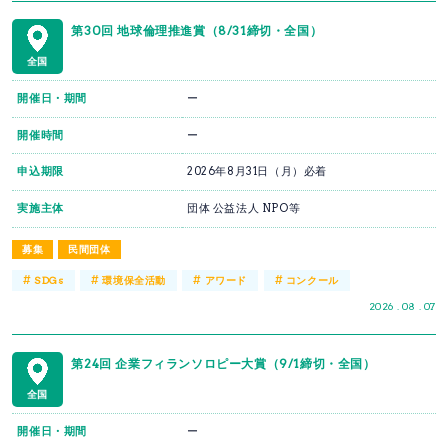
第30回 地球倫理推進賞（8/31締切・全国）
全国
開催日・期間
ー
開催時間
ー
申込期限
2026年8月31日（月）必着
実施主体
団体 公益法人 NPO等
募集
民間団体
#
#
#
#
SDGs
環境保全活動
アワード
コンクール
2026 . 08 . 07
第24回 企業フィランソロピー大賞（9/1締切・全国）
全国
開催日・期間
ー