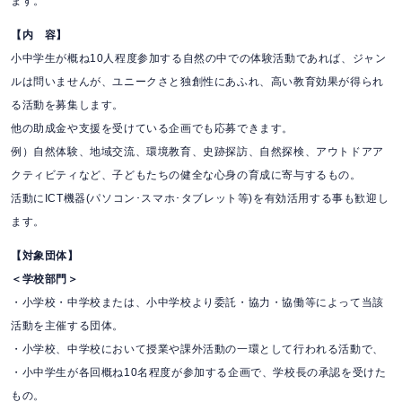
ます。
【内 容】
小中学生が概ね10人程度参加する自然の中での体験活動であれば、ジャン
ルは問いませんが、ユニークさと独創性にあふれ、高い教育効果が得られ
る活動を募集します。
他の助成金や支援を受けている企画でも応募できます。
例）自然体験、地域交流、環境教育、史跡探訪、自然探検、アウトドアア
クティビティなど、子どもたちの健全な心身の育成に寄与するもの。
活動にICT機器(パソコン･スマホ･タブレット等)を有効活用する事も歓迎し
ます。
【対象団体】
＜学校部門＞
・小学校・中学校または、小中学校より委託・協力・協働等によって当該
活動を主催する団体。
・小学校、中学校において授業や課外活動の一環として行われる活動で、
・小中学生が各回概ね10名程度が参加する企画で、学校長の承認を受けた
もの。