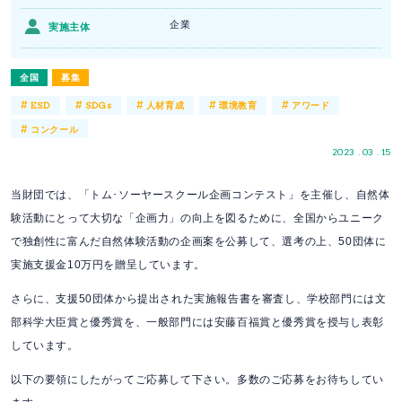
企業
実施主体
全国
募集
#
#
#
#
#
ESD
SDGs
人材育成
環境教育
アワード
#
コンクール
2023 . 03 . 15
当財団では、「トム･ソーヤースクール企画コンテスト」を主催し、自然体
験活動にとって大切な「企画力」の向上を図るために、全国からユニーク
で独創性に富んだ自然体験活動の企画案を公募して、選考の上、50団体に
実施支援金10万円を贈呈しています。
さらに、支援50団体から提出された実施報告書を審査し、学校部門には文
部科学大臣賞と優秀賞を、一般部門には安藤百福賞と優秀賞を授与し表彰
しています。
以下の要領にしたがってご応募して下さい。多数のご応募をお待ちしてい