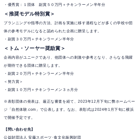
・優秀賞：１団体 副賞５０万円＋チキンラーメン半年分
＜推奨モデル特別賞＞
プランニングや指導の方法、計画を実施に移す過程などが多くの学校や団
体の参考モデルになると認められた企画に贈呈します。
・副賞３０万円＋チキンラーメン半年分
＜トム・ソーヤー奨励賞＞
企画内容がユニークであり、他団体への刺激や参考となり、さらなる飛躍
が期待できる団体に贈呈します。
・副賞２０万円＋チキンラーメン半年分
＜努力賞＞
・副賞１０万円＋チキンラーメン３ヵ月分
※表彰団体の発表は、厳正な審査を経て、2023年12月下旬に弊ホームペー
ジ「自然体験.com」で公表します。なお、表彰式は2024年1月下旬に横浜
で開催予定です。
【問い合わせ先】
公益財団法人 安藤スポーツ･食文化振興財団