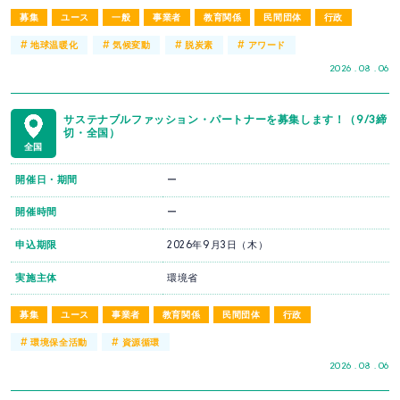
募集
ユース
一般
事業者
教育関係
民間団体
行政
#
#
#
#
地球温暖化
気候変動
脱炭素
アワード
2026 . 08 . 06
サステナブルファッション・パートナーを募集します！（9/3締
切・全国）
全国
開催日・期間
ー
開催時間
ー
申込期限
2026年9月3日（木）
実施主体
環境省
募集
ユース
事業者
教育関係
民間団体
行政
#
#
環境保全活動
資源循環
2026 . 08 . 06