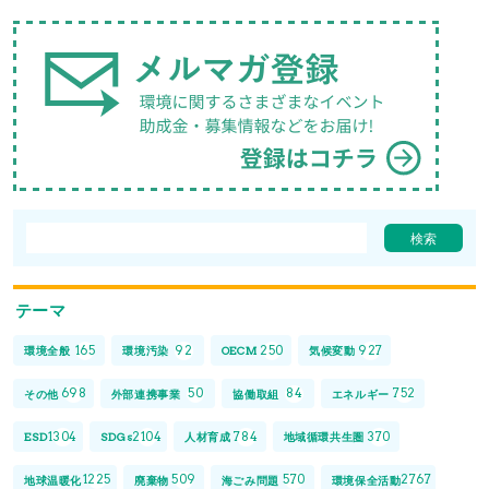
テーマ
165
92
250
927
環境全般
環境汚染
OECM
気候変動
698
50
84
752
その他
外部連携事業
協働取組
エネルギー
1304
2104
784
370
ESD
SDGs
人材育成
地域循環共生圏
1225
509
570
2767
地球温暖化
廃棄物
海ごみ問題
環境保全活動