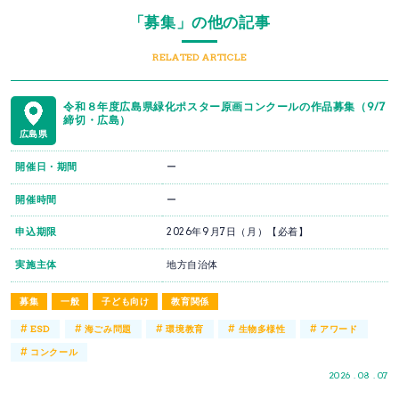
「募集」の他の記事
RELATED ARTICLE
令和８年度広島県緑化ポスター原画コンクールの作品募集（9/7
締切・広島）
広島県
開催日・期間
ー
開催時間
ー
申込期限
2026年9月7日（月）【必着】
実施主体
地方自治体
募集
一般
子ども向け
教育関係
#
#
#
#
#
ESD
海ごみ問題
環境教育
生物多様性
アワード
#
コンクール
2026 . 08 . 07