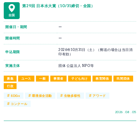
第29回 日本水大賞（10/31締切・全国）
全国
開催日・期間
ー
開催時間
ー
2026年10月31日（土）（郵送の場合は当日消
申込期限
印有効）
実施主体
団体 公益法人 NPO等
募集
ユース
一般
事業者
子ども向け
教育関係
民間団体
行政
#
#
#
#
SDGs
環境保全活動
生物多様性
アワード
#
コンクール
2026 . 08 . 05