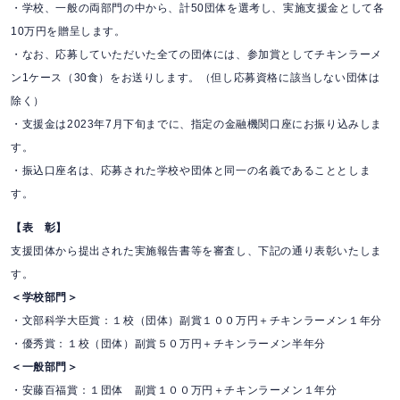
・学校、一般の両部門の中から、計50団体を選考し、実施支援金として各
10万円を贈呈します。
・なお、応募していただいた全ての団体には、参加賞としてチキンラーメ
ン1ケース（30食）をお送りします。（但し応募資格に該当しない団体は
除く）
・支援金は2023年7月下旬までに、指定の金融機関口座にお振り込みしま
す。
・振込口座名は、応募された学校や団体と同一の名義であることとしま
す。
【表 彰】
支援団体から提出された実施報告書等を審査し、下記の通り表彰いたしま
す。
＜学校部門＞
・文部科学大臣賞：１校（団体）副賞１００万円＋チキンラーメン１年分
・優秀賞：１校（団体）副賞５０万円＋チキンラーメン半年分
＜一般部門＞
・安藤百福賞：１団体 副賞１００万円＋チキンラーメン１年分