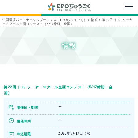
メニ
中国環境パートナーシップオフィス（EPOちゅうごく）
>
情報
>
第22回 トム･ソーヤ
ースクール企画コンテスト（5/17締切・全国）
情報
第22回 トム･ソーヤースクール企画コンテスト（5/17締切・全
国）
ー
開催日・期間
ー
開催時間
2023年5月17日（水）
申込期限