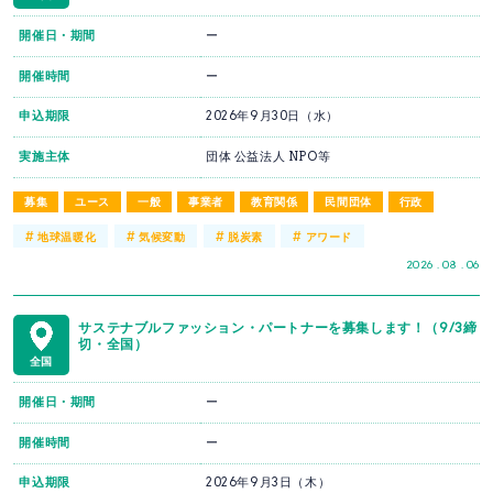
開催日・期間
ー
開催時間
ー
申込期限
2026年9月30日（水）
実施主体
団体 公益法人 NPO等
募集
ユース
一般
事業者
教育関係
民間団体
行政
#
#
#
#
地球温暖化
気候変動
脱炭素
アワード
2026 . 08 . 06
サステナブルファッション・パートナーを募集します！（9/3締
切・全国）
全国
開催日・期間
ー
開催時間
ー
申込期限
2026年9月3日（木）