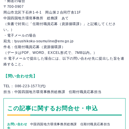
・郵送の場合
〒700-0907
岡山市北区下石井1-4-1 岡山第２合同庁舎11F
中国四国地方環境事務所 総務課 あて
（朱書で封筒に「任期付職員応募（資源循環課）」と記載してくださ
い。）
・電子メールの場合
宛先：tyuushikoku-soumuline@env.go.jp
件名：任期付職員応募（資源循環課）
（データはPDF、WORD、EXCEL形式で、7MB以内。）
※ 電子メールで提出した場合には、以下の問い合わせ先に提出した旨を連
絡すること。
【問い合わせ先】
TEL： 086-223-1577(代)
担当：中国四国地方環境事務所総務課 任期付職員応募担当
この記事に関するお問合せ・申込
お問い合わせ
中国四国地方環境事務所総務課 任期付職員応募担当
先