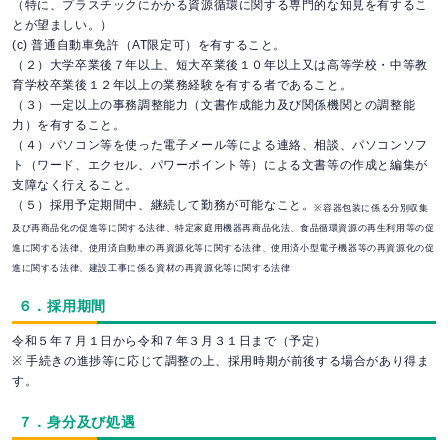
（特に、プラスチックにかかる資源循環に関する専門的な知見を有するこ
とが望ましい。）
(c) 普通自動車免許（AT限定可）を有すること。
（２）大学卒業後７年以上、短大卒業後１０年以上又は高等学校・中等教
育学校卒業後１２年以上の業務経験を有する者であること。
（３）一定以上の事務調整能力（文書作成能力及び関係機関との調整能
力）を有すること。
（４）パソコン等を使った電子メール等による連絡、相談、パソコンソフ
ト（ワード、エクセル、パワーポイント等）による文書等の作成と編集が
支障なく行えること。
（５）採用予定期間中、継続して勤務が可能なこと。
※容器包装に係る分別収集
及び再商品化の促進等に関する法律、特定家庭用機器再商品化法、食品循環資源の再生利用等の促
進に関する法律、使用済自動車の再資源化等に関する法律、使用済小型電子機器等の再資源化の促
進に関する法律、建設工事に係る資材の再資源化等に関する法律
６．採用期間
令和５年７月１日から令和７年３月３１日まで（予定）
※ 手続きの進捗等に応じて調整の上、採用時期が前後する場合があり得ま
す。
７．身分及び処遇