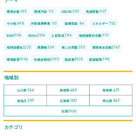
テーマ
165
92
250
927
環境全般
環境汚染
OECM
気候変動
698
50
84
752
その他
外部連携事業
協働取組
エネルギー
1304
2104
784
370
ESD
SDGs
人材育成
地域循環共生圏
1225
509
570
2767
地球温暖化
廃棄物
海ごみ問題
環境保全活動
1936
2095
1520
798
環境教育
生物多様性
脱炭素
資源循環
地域別
746
489
477
山口県
島根県
鳥取県
295
1133
847
他地方
広島県
岡山県
2962
全国
カテゴリ