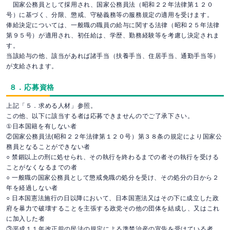
国家公務員として採用され、国家公務員法（昭和２２年法律第１２０
号）に基づく、分限、懲戒、守秘義務等の服務規定の適用を受けます。
俸給決定については、一般職の職員の給与に関する法律（昭和２５年法律
第９５号）が適用され、初任給は、学歴、勤務経験等を考慮し決定されま
す。
当該給与の他、該当があれば諸手当（扶養手当、住居手当、通勤手当等）
が支給されます。
８．応募資格
上記「５．求める人材」参照。
この他、以下に該当する者は応募できませんのでご了承下さい。
①日本国籍を有しない者
②国家公務員法(昭和２２年法律第１２０号）第３８条の規定により国家公
務員となることができない者
○ 禁錮以上の刑に処せられ、その執行を終わるまでの者その執行を受ける
ことがなくなるまでの者
○ 一般職の国家公務員として懲戒免職の処分を受け、その処分の日から２
年を経過しない者
○ 日本国憲法施行の日以降において、日本国憲法又はその下に成立した政
府を暴力で破壊することを主張する政党その他の団体を結成し、又はこれ
に加入した者
③平成１１年改正前の民法の規定による準禁治産の宣告を受けている者