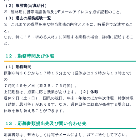
（２）履歴書(写真貼付）
※ 連絡用に携帯電話番号及びEメールアドレスを必ず記載のこと。
（３）過去の業務経験一覧
※ これまでの職歴を主な担当業務の内容とともに、時系列で記述するこ
と。
なお、特に「５．求める人材」に関連する業務の場合、詳細に記述するこ
と。
1２．勤務時間及び休暇
（１）勤務時間
原則８時３０分から１７時１５分まで（昼休みは１２時から１３時まで）
の
７時間４５分／日（週３８．７５時間）。
上記勤務は、必要に応じ残業があります。
（２）休暇
週休２日（土・日）、国民の祝日、年末・年始のほか年次休暇、特別休暇
（結婚、忌引等）があります。なお、週休日等に勤務が発生する場合は、
休暇を振り替えることができます。
1３．応募書類提出先及び問い合わせ先
応募書類は、郵送もしくは電子メールにより、以下に送付して下さい。