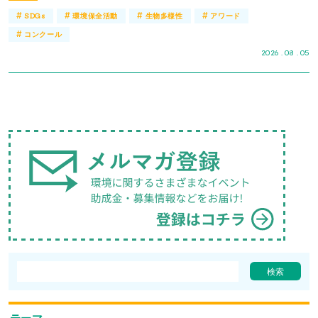
#
#
#
#
SDGs
環境保全活動
生物多様性
アワード
#
コンクール
2026 . 08 . 05