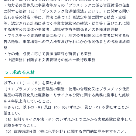
・地方公共団体又は事業者等からの「プラスチックに係る資源循環の促進
に関する法律（以下「プラスチック資源循環法」という。）に関する問い
合わせ等の対応（特に、同法に基づく計画認定申請に関する助言・支援
等、認定された計画に基づく事業実施状況の確認・助言等）及びこれに関
する地方公共団体や事業者、環境省本省等関係者との各種連絡調整
・プラスチック資源循環法に基づく、地方公共団体又は事業者に対する報
告の徴収、事業場等への立入検査及びそれにかかる関係者との各種連絡調
整
・その他、必要に応じて資源循環課が所管する業務
・上記業務に付随する文書管理その他の一般行政事務
5．求める人材
以下の（１）～（５）を満たす者。
（１）プラスチック使用製品の製造・使用の合理化又はプラスチック使用
製品の再資源化又は廃棄物・リサイクル分野に関する業務に従事した経験
を４年以上有していること。
※さらに、以下の（a）又は（b）のいずれか、及び（c）を満たすことが
望ましい。
（a）個別リサイクル法（※）のいずれか１つにかかる実務経験に従事した
経験を有すること。
（b）資源循環分野（特に化学分野）に関する専門的知見を有すること。