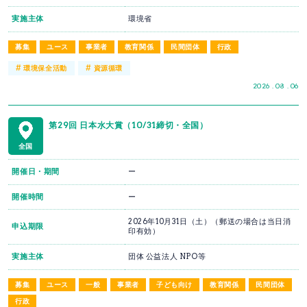
実施主体
環境省
募集
ユース
事業者
教育関係
民間団体
行政
#
#
環境保全活動
資源循環
2026 . 08 . 06
第29回 日本水大賞（10/31締切・全国）
全国
開催日・期間
ー
開催時間
ー
2026年10月31日（土）（郵送の場合は当日消
申込期限
印有効）
実施主体
団体 公益法人 NPO等
募集
ユース
一般
事業者
子ども向け
教育関係
民間団体
行政