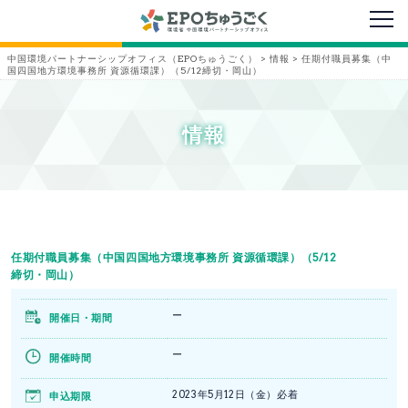
メニ
中国環境パートナーシップオフィス（EPOちゅうごく）
>
情報
>
任期付職員募集（中
国四国地方環境事務所 資源循環課）（5/12締切・岡山）
情報
任期付職員募集（中国四国地方環境事務所 資源循環課）（5/12
締切・岡山）
ー
開催日・期間
ー
開催時間
2023年5月12日（金）必着
申込期限