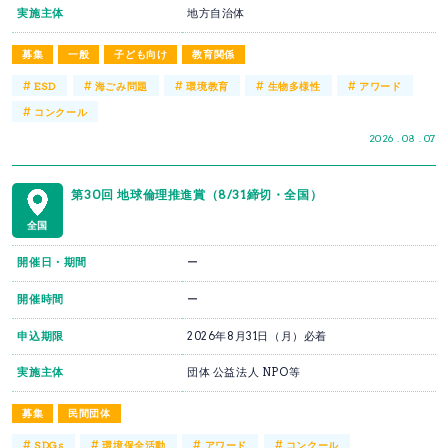
実施主体
地方自治体
募集
一般
子ども向け
教育関係
#
#
#
#
#
ESD
海ごみ問題
環境教育
生物多様性
アワード
#
コンクール
2026 . 08 . 07
第30回 地球倫理推進賞（8/31締切・全国）
全国
開催日・期間
ー
開催時間
ー
申込期限
2026年8月31日（月）必着
実施主体
団体 公益法人 NPO等
募集
民間団体
#
#
#
#
SDGs
環境保全活動
アワード
コンクール