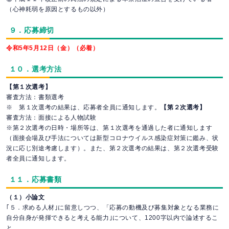
（心神耗弱を原因とするもの以外）
９．応募締切
令和5年5月12日（金）（必着）
１０．選考方法
【第１次選考】
審査方法：書類選考
※ 第１次選考の結果は、応募者全員に通知します。
【第２次選考】
審査方法：面接による人物試験
※第２次選考の日時・場所等は、第１次選考を通過した者に通知します
（面接会場及び手法については新型コロナウイルス感染症対策に鑑み、状
況に応じ別途考慮します）。また、第２次選考の結果は、第２次選考受験
者全員に通知します。
１１．応募書類
（１）小論文
｢５．求める人材｣に留意しつつ、「応募の動機及び募集対象となる業務に
自分自身が発揮できると考える能力｣について、1200字以内で論述するこ
と。