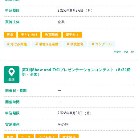
申込期限
2026年8月24日（月）
実施主体
企業
募集
子ども向け
教育関係
親子向け
#
#
#
#
海ごみ問題
環境保全活動
環境教育
コンクール
2026 . 08 . 10
第3回Show and Tellプレゼンテーションコンテスト（8/31締
切・全国）
全国
開催日・期間
ー
開催時間
ー
申込期限
2026年8月31日（月）
実施主体
その他
募集
ユース
子ども向け
教育関係