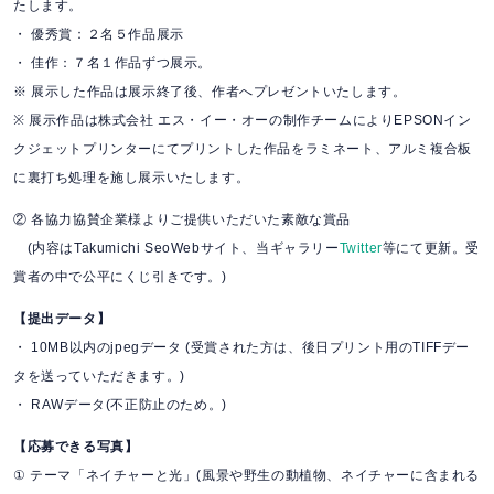
たします。
・ 優秀賞：２名５作品展示
・ 佳作：７名１作品ずつ展示。
※ 展示した作品は展示終了後、作者へプレゼントいたします。
※ 展示作品は株式会社 エス・イー・オーの制作チームによりEPSONイン
クジェットプリンターにてプリントした作品をラミネート、アルミ複合板
に裏打ち処理を施し展示いたします。
② 各協力協賛企業様よりご提供いただいた素敵な賞品
(内容はTakumichi SeoWebサイト、当ギャラリー
Twitter
等にて更新。受
賞者の中で公平にくじ引きです。)
【提出データ】
・ 10MB以内のjpegデータ (受賞された方は、後日プリント用のTIFFデー
タを送っていただきます。)
・ RAWデータ(不正防止のため。)
【応募できる写真】
① テーマ「ネイチャーと光」(風景や野生の動植物、ネイチャーに含まれる