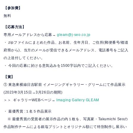
【参加費】
無料
【応募方法】
専用メールアドレスから応募→
gleam@j-seo.co.jp
・ zipファイルにまとめた作品、お名前、生年月日、ご住所(郵便番号/都道
府県から)、当方のメールが受信できるメールアドレス、電話番号をご記入
の上送付してください。
・ 今回の応募に於ける意気込みを1500字以内でご記入ください。
【賞】
① 東急東横線日吉駅前 イメージングギャラリー・グリームにて作品展示
(2023年3月15日→3月26日の期間)
＞＞ ギャラリーWEBページ→
Imaging Gallery GLEAM
・ 最優秀賞 :１名５作品展示
※ 最優秀賞の受賞者の展示作品の内１枚を、写真家・Takumichi Seoの
作品制作チームによる銀塩プリントとオリジナル額にて特別制作し展示い