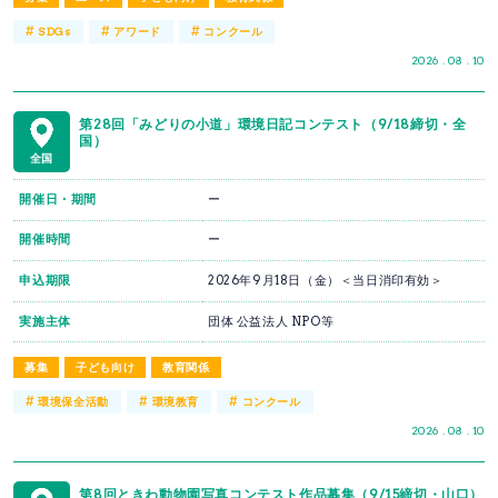
#
#
#
SDGs
アワード
コンクール
2026 . 08 . 10
第28回「みどりの小道」環境日記コンテスト（9/18締切・全
国）
全国
開催日・期間
ー
開催時間
ー
申込期限
2026年9月18日（金）＜当日消印有効＞
実施主体
団体 公益法人 NPO等
募集
子ども向け
教育関係
#
#
#
環境保全活動
環境教育
コンクール
2026 . 08 . 10
第8回ときわ動物園写真コンテスト作品募集（9/15締切・山口）