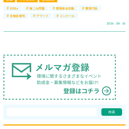
#
#
#
#
SDGs
海ごみ問題
環境保全活動
環境汚染
#
#
#
生物多様性
アワード
コンクール
2026 . 08 . 10