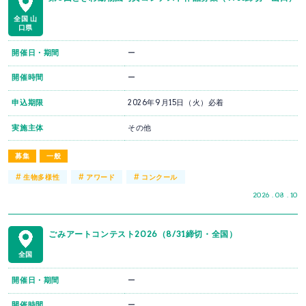
全国
山
口県
開催日・期間
ー
開催時間
ー
申込期限
2026年9月15日（火）必着
実施主体
その他
募集
一般
#
#
#
生物多様性
アワード
コンクール
2026 . 08 . 10
ごみアートコンテスト2026（8/31締切・全国）
全国
開催日・期間
ー
開催時間
ー