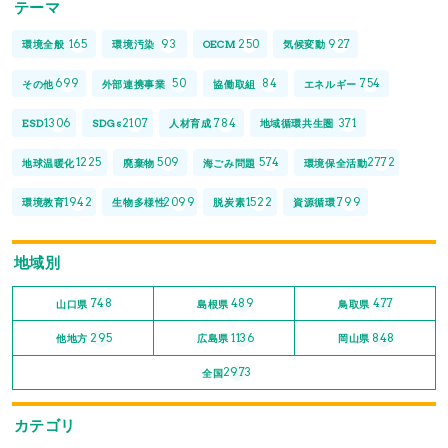
テーマ
165
93
250
927
環境全般
環境汚染
OECM
気候変動
699
50
84
754
その他
外部連携事業
協働取組
エネルギー
1306
2107
784
371
ESD
SDGs
人材育成
地域循環共生圏
1225
509
574
2772
地球温暖化
廃棄物
海ごみ問題
環境保全活動
1942
2099
1522
799
環境教育
生物多様性
脱炭素
資源循環
地域別
748
489
477
山口県
島根県
鳥取県
295
1136
848
他地方
広島県
岡山県
2973
全国
カテゴリ