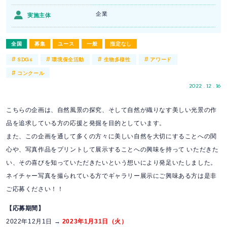
企業
実施主体
全国
募集
ユース
一般
指定なし
#
#
#
#
SDGs
環境保全活動
生物多様性
アワード
#
コンクール
2022 . 12 . 16
こちらの企画は、自然風景の探究、そして自然が織りなす美しい光景の作
品を追求している方の応援と発掘を目的としています。
また、この企画を通して多くの方々に美しい自然を大切にすることへの関
心や、写真作品をプリントして展示することへの興味を持って いただきた
い、その喜びを知っていただきたいという想いにより発足いたしました。
ネイチャー写真を撮られている方でギャラリー展示にご興味ある方は是非
ご応募ください！！
【応募期間】
2022年12月1日 →
2023年1月31日（火）