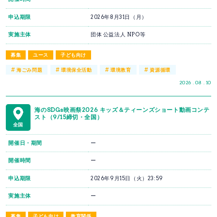
申込期限
2026年8月31日（月）
実施主体
団体 公益法人 NPO等
募集
ユース
子ども向け
#
#
#
#
海ごみ問題
環境保全活動
環境教育
資源循環
2026 . 08 . 10
海のSDGs映画祭2026 キッズ＆ティーンズショート動画コンテ
スト（9/15締切・全国）
全国
開催日・期間
ー
開催時間
ー
申込期限
2026年9月15日（火）23:59
実施主体
ー
募集
子ども向け
教育関係