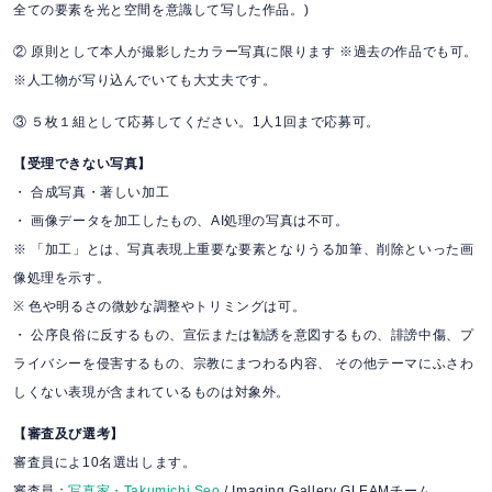
全ての要素を光と空間を意識して写した作品。)
② 原則として本人が撮影したカラー写真に限ります ※過去の作品でも可。
※人工物が写り込んでいても大丈夫です。
③ ５枚１組として応募してください。1人1回まで応募可。
【受理できない写真】
・ 合成写真・著しい加工
・ 画像データを加工したもの、AI処理の写真は不可。
※ 「加工」とは、写真表現上重要な要素となりうる加筆、削除といった画
像処理を示す。
※ 色や明るさの微妙な調整やトリミングは可。
・ 公序良俗に反するもの、宣伝または勧誘を意図するもの、誹謗中傷、プ
ライバシーを侵害するもの、宗教にまつわる内容、 その他テーマにふさわ
しくない表現が含まれているものは対象外。
【審査及び選考】
審査員によ10名選出します。
審査員：
写真家・Takumichi Seo
/ Imaging Gallery GLEAMチーム