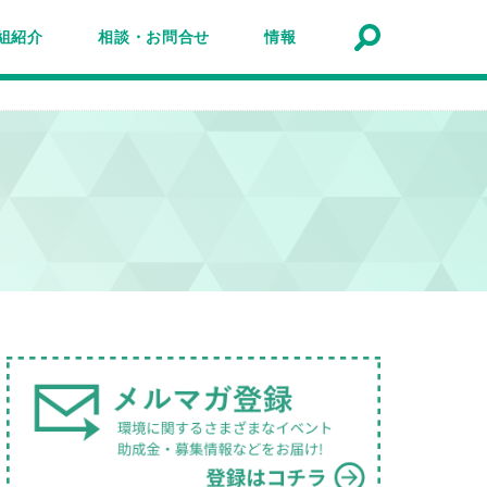
組紹介
相談・お問合せ
情報
トナーシップ紹介
事業報告
事例
ルマガジン
マガ登録
アクセスマップ
Q&A
お問合せ
情報検索
お知らせ
イベント・セミナー
トピック
公募
助成金・補助金
募集