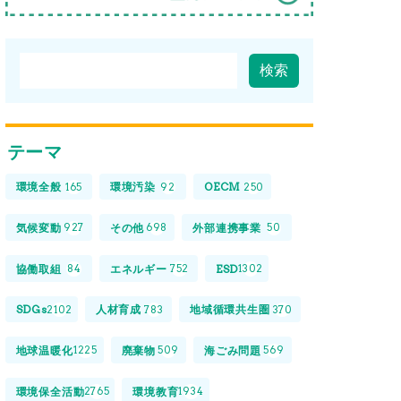
テーマ
環境全般
環境汚染
OECM
165
92
250
気候変動
その他
外部連携事業
927
698
50
協働取組
エネルギー
ESD
84
752
1302
SDGs
人材育成
地域循環共生圏
2102
783
370
地球温暖化
廃棄物
海ごみ問題
1225
509
569
環境保全活動
環境教育
2765
1934