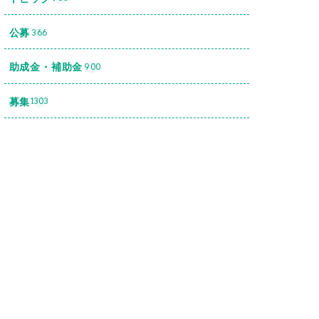
公募
366
助成金・補助金
900
募集
1303