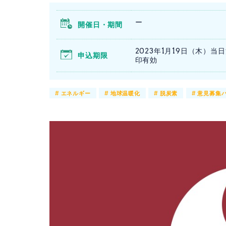
ー
開催日・期間
2023年1月19日（木）当
申込期限
印有効
#
エネルギー
#
地球温暖化
#
脱炭素
#
意見募集