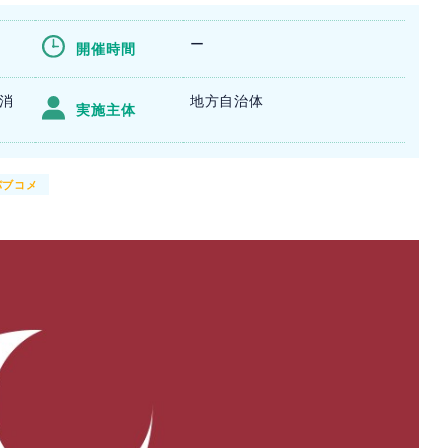
ー
開催時間
日消
地方自治体
実施主体
パブコメ