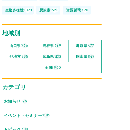
生物多様性
脱炭素
資源循環
2093
1520
798
地域別
山口県
島根県
鳥取県
746
489
477
他地方
広島県
岡山県
295
1132
847
全国
2960
カテゴリ
お知らせ
99
イベント・セミナー
3185
トピック
708