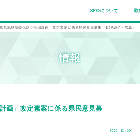
EPOについて
取
EPOちゅうごくについて
事業内容
スタッフ紹介
施設案内/利用案内
パー
主催
各種
メー
メル
島県地球温暖化防止地域計画」改定素案に係る県民意見募集（1/19締切・広島）
情報
計画」改定素案に係る県民意見募
2022 . 12 . 20