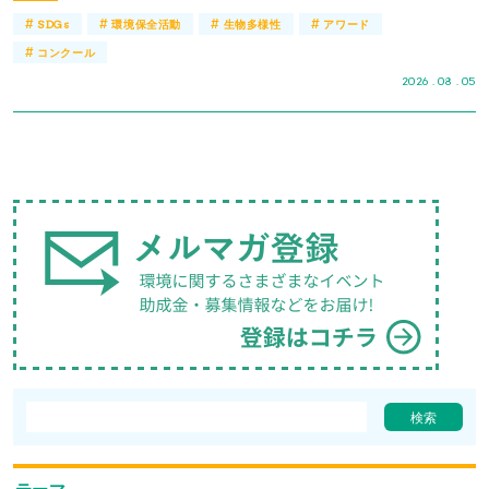
#
#
#
#
SDGs
環境保全活動
生物多様性
アワード
#
コンクール
2026 . 08 . 05