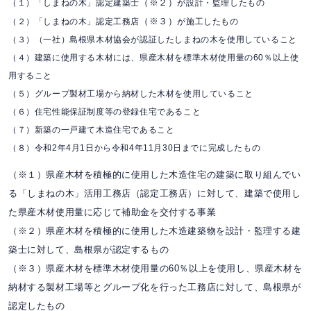
（※２）
（１）「しまねの木」認定建築士
が設計・監理したもの
（※３）
（２）「しまねの木」認定工務店
が施工したもの
（３）（一社）島根県木材協会が認証したしまねの木を使用していること
（４）建築に使用する木材には、県産木材を標準木材使用量の60％以上使
用すること
（５）グループ製材工場から納材した木材を使用していること
（６）住宅性能保証制度等の登録住宅であること
（７）新築の一戸建て木造住宅であること
（８）令和2年4月1日から令和4年11月30日までに完成したもの
（※１）県産木材を積極的に使用した木造住宅の建築に取り組んでい
る「しまねの木」活用工務店（認定工務店）に対して、建築で使用し
た県産木材使用量に応じて補助金を交付する事業
（※２）県産木材を積極的に使用した木造建築物を設計・監理する建
築士に対して、島根県が認定するもの
（※３）県産木材を標準木材使用量の60％以上を使用し、県産木材を
納材する製材工場等とグループ化を行った工務店に対して、島根県が
認定したもの