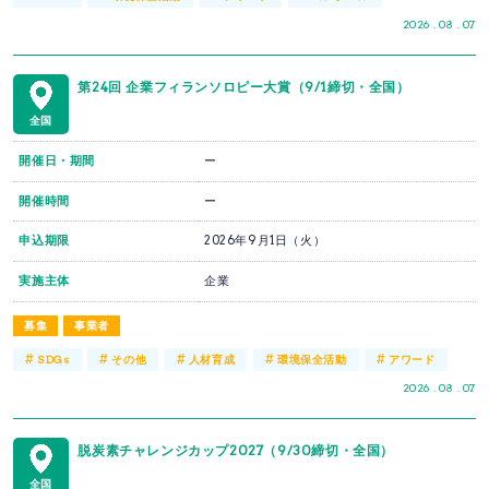
2026 . 08 . 07
第24回 企業フィランソロピー大賞（9/1締切・全国）
全国
開催日・期間
ー
開催時間
ー
申込期限
2026年9月1日（火）
実施主体
企業
募集
事業者
#
#
#
#
#
SDGs
その他
人材育成
環境保全活動
アワード
2026 . 08 . 07
脱炭素チャレンジカップ2027（9/30締切・全国）
全国