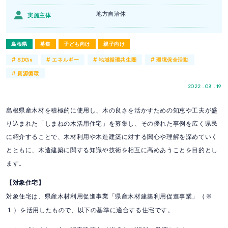
地方自治体
実施主体
島根県
募集
子ども向け
親子向け
#
#
#
#
SDGs
エネルギー
地域循環共生圏
環境保全活動
#
資源循環
2022 . 08 . 19
島根県産木材を積極的に使用し、木の良さを活かすための知恵や工夫が盛
り込まれた「しまねの木活用住宅」を募集し、その優れた事例を広く県民
に紹介することで、木材利用や木造建築に対する関心や理解を深めていく
とともに、木造建築に関する知識や技術を相互に高めあうことを目的とし
ます。
【対象住宅】
（※
対象住宅は、県産木材利用促進事業「県産木材建築利用促進事業」
１）
を活用したもので、以下の基準に適合する住宅です。