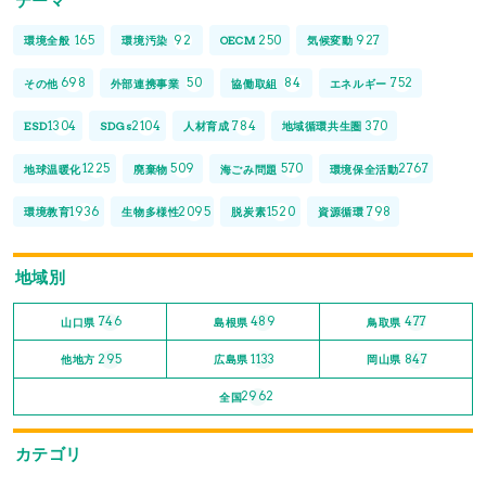
テーマ
165
92
250
927
環境全般
環境汚染
OECM
気候変動
698
50
84
752
その他
外部連携事業
協働取組
エネルギー
1304
2104
784
370
ESD
SDGs
人材育成
地域循環共生圏
1225
509
570
2767
地球温暖化
廃棄物
海ごみ問題
環境保全活動
1936
2095
1520
798
環境教育
生物多様性
脱炭素
資源循環
地域別
746
489
477
山口県
島根県
鳥取県
295
1133
847
他地方
広島県
岡山県
2962
全国
カテゴリ