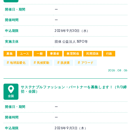
開催日・期間
ー
開催時間
ー
申込期限
2026年9月30日（水）
実施主体
団体 公益法人 NPO等
募集
ユース
一般
事業者
教育関係
民間団体
行政
#
#
#
#
地球温暖化
気候変動
脱炭素
アワード
2026 . 08 . 06
サステナブルファッション・パートナーを募集します！（9/3締
切・全国）
全国
開催日・期間
ー
開催時間
ー
申込期限
2026年9月3日（木）