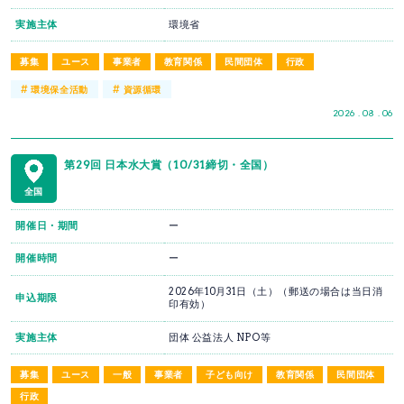
実施主体
環境省
募集
ユース
事業者
教育関係
民間団体
行政
#
#
環境保全活動
資源循環
2026 . 08 . 06
第29回 日本水大賞（10/31締切・全国）
全国
開催日・期間
ー
開催時間
ー
2026年10月31日（土）（郵送の場合は当日消
申込期限
印有効）
実施主体
団体 公益法人 NPO等
募集
ユース
一般
事業者
子ども向け
教育関係
民間団体
行政