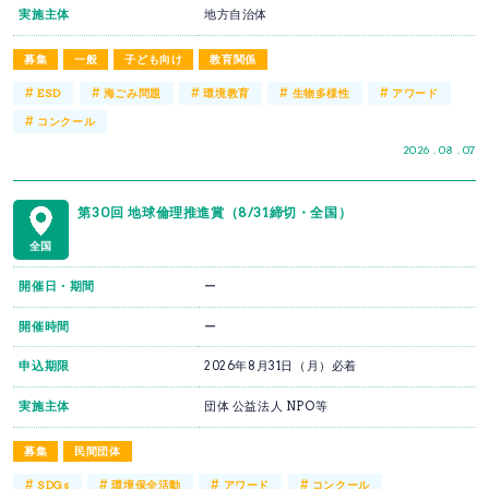
実施主体
地方自治体
募集
一般
子ども向け
教育関係
#
#
#
#
#
ESD
海ごみ問題
環境教育
生物多様性
アワード
#
コンクール
2026 . 08 . 07
第30回 地球倫理推進賞（8/31締切・全国）
全国
開催日・期間
ー
開催時間
ー
申込期限
2026年8月31日（月）必着
実施主体
団体 公益法人 NPO等
募集
民間団体
#
#
#
#
SDGs
環境保全活動
アワード
コンクール