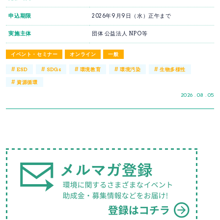
申込期限
2026年9月9日（水）正午まで
実施主体
団体 公益法人 NPO等
イベント・セミナー
オンライン
一般
#
#
#
#
#
ESD
SDGs
環境教育
環境汚染
生物多様性
#
資源循環
2026 . 08 . 05