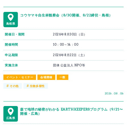
コウヤマキ自生林観察会（8/30開催、8/22締切・島根）
島根県
開催日・期間
2026年8月30日（日）
開催時間
10：00～14：00
申込期限
2026年8月22日（土）
実施主体
団体 公益法人 NPO等
イベント・セミナー
会場開催
一般
#
#
その他
生物多様性
2026 . 08 . 06
森で地球の秘密がわかる EARTHKEEPERSプログラム（9/21〜
開催・広島）
広島県