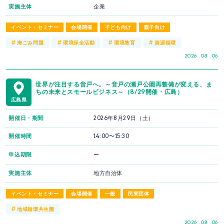
実施主体
企業
イベント・セミナー
会場開催
子ども向け
親子向け
#
#
#
#
海ごみ問題
環境保全活動
環境教育
資源循環
2026 . 08 . 06
世界が注目する音戸へ。～音戸の瀬戸公園再整備が変える、ま
ちの未来とスモールビジネス～（8/29開催・広島）
広島県
開催日・期間
2026年8月29日（土）
開催時間
14:00〜15:30
申込期限
ー
実施主体
地方自治体
イベント・セミナー
会場開催
一般
民間団体
#
地域循環共生圏
2026 . 08 . 06