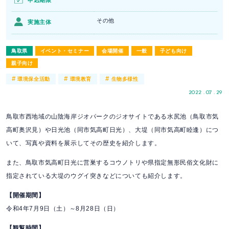
申込期限
その他
実施主体
鳥取県
イベント・セミナー
会場開催
一般
子ども向け
親子向け
#
#
#
環境保全活動
環境教育
生物多様性
2022 . 07 . 29
鳥取市西地域の山陰海岸ジオパークのジオサイトである水尻池（鳥取市気
高町奥沢見）や日光池（同市気高町日光）、大堤（同市気高町睦逢）につ
いて、写真や資料を展示してその歴史を紹介します。
また、鳥取市気高町日光に営巣するコウノトリや県指定無形民俗文化財に
指定されている大堤のウグイ突きなどについても紹介します。
【開催期間】
令和4年7月9日（土）～8月28日（日）
【観覧時間】