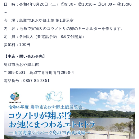
日 時：令和4年8月20日（土） ①9:30～ ②10:30～ ③14:00～ ④15:00
～
会 場：鳥取市あおや郷土館 第1展示室
内 容：毛糸で実物大のコウノトリの卵のキーホルダーを作ります。
定 員：各回5人（要電話予約 8/6受付開始）
参加料：100円
【申込・問い合わせ先】
鳥取市あおや郷土館
〒689-0501 鳥取市青谷町青谷2990-4
電話番号：0857-85-2351