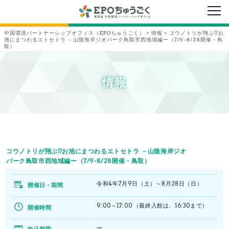
メニ
中国環境パートナーシップオフィス（EPOちゅうごく）
>
情報
>
コウノトリが翔ぶ⁉お
池にまつわるエトセトラ －山陰海岸ジオパーク鳥取市西地域編ー（7/9-8/28開催・鳥
取）
情報
コウノトリが翔ぶ⁉お池にまつわるエトセトラ －山陰海岸ジオ
パーク鳥取市西地域編ー（7/9-8/28開催・鳥取）
令和4年7月9日（土）～8月28日（日）
開催日・期間
9:00～17:00 （最終入館は、16:30まで）
開催時間
ー