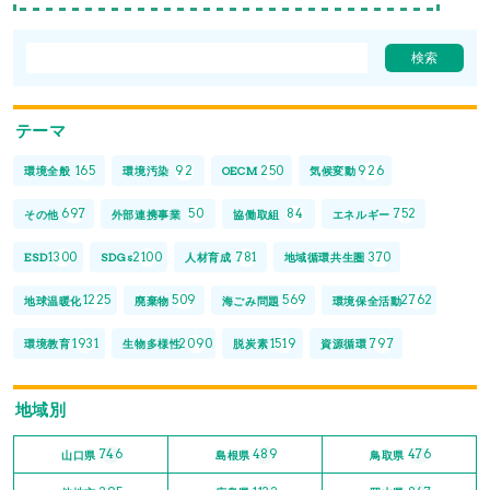
テーマ
165
92
250
926
環境全般
環境汚染
OECM
気候変動
697
50
84
752
その他
外部連携事業
協働取組
エネルギー
1300
2100
781
370
ESD
SDGs
人材育成
地域循環共生圏
1225
509
569
2762
地球温暖化
廃棄物
海ごみ問題
環境保全活動
1931
2090
1519
797
環境教育
生物多様性
脱炭素
資源循環
地域別
746
489
476
山口県
島根県
鳥取県