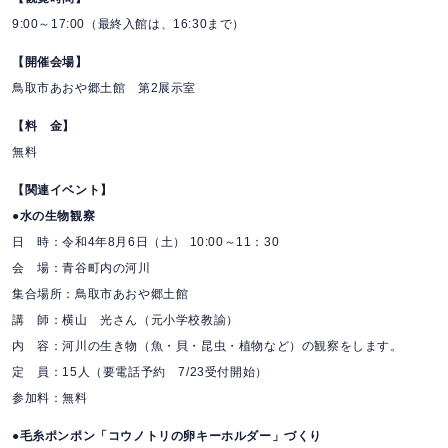
9:00～17:00（最終入館は、16:30まで）
【開催会場】
鳥取市あおや郷土館 第2展示室
【料 金】
無料
【関連イベント】
●水の生物観察
日 時：令和4年8月6日（土） 10:00～11：30
会 場：青谷町内の河川
集合場所：鳥取市あおや郷土館
講 師：横山 光さん（元小学校教諭）
内 容：河川の生き物（魚・貝・昆虫・植物など）の観察をします。
定 員：15人（要電話予約 7/23受付開始）
参加料：無料
●毛糸ポンポン「コウノトリの卵キーホルダー」づくり