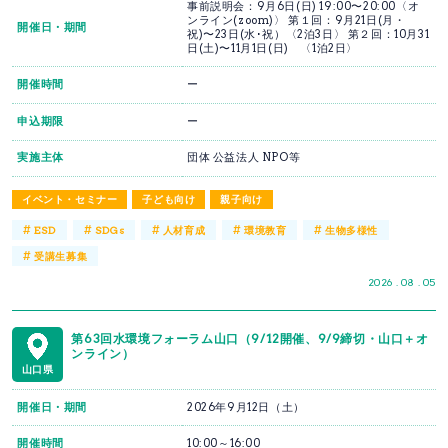
事前説明会：9月6日(日) 19:00〜20:00〈オ
ンライン(zoom)〉 第１回：9月21日(月・
開催日・期間
祝)〜23日(水･祝）〈2泊3日〉 第２回：10月31
日(土)〜11月1日(日) 〈1泊2日〉
開催時間
ー
申込期限
ー
実施主体
団体 公益法人 NPO等
イベント・セミナー
子ども向け
親子向け
#
#
#
#
#
ESD
SDGs
人材育成
環境教育
生物多様性
#
受講生募集
2026 . 08 . 05
第63回水環境フォーラム山口（9/12開催、9/9締切・山口＋オ
ンライン）
山口県
開催日・期間
2026年9月12日（土）
開催時間
10:00～16:00